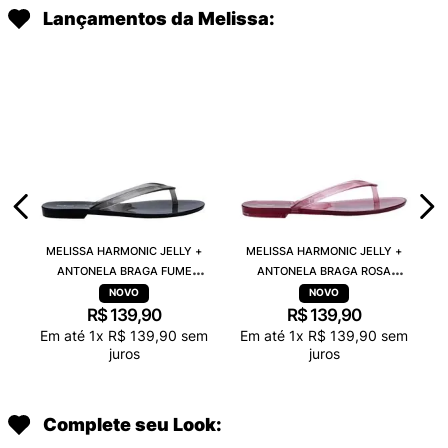
Lançamentos da Melissa:
MELISSA HARMONIC JELLY +
MELISSA HARMONIC JELLY +
ANTONELA BRAGA FUME
ANTONELA BRAGA ROSA
TRANSPARENTE 38263
TRANSPARENTE 38263
R$
139
,
90
R$
139
,
90
Em até
1
x
R$
139
,
90
sem
Em até
1
x
R$
139
,
90
sem
juros
juros
Complete seu Look: