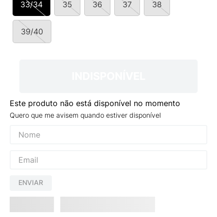
33/34
35
36
37
38
9
º
NEW 530
10
º
VANS TÊNIS VANS ULTRARANGE
39/40
INDISPONÍVEL
Este produto não está disponível no momento
Quero que me avisem quando estiver disponível
ENVIAR