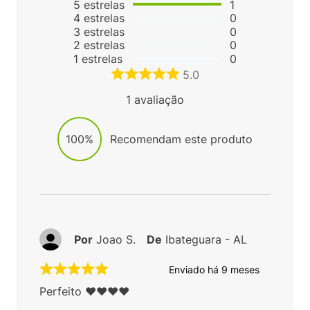
5
estrelas
1
4
estrelas
0
3
estrelas
0
2
estrelas
0
1
estrelas
0
5.0
1
avaliação
100%
Recomendam este produto
Por
Joao S.
De
Ibateguara - AL
Enviado há
9 meses
Perfeito ❤️❤️❤️❤️