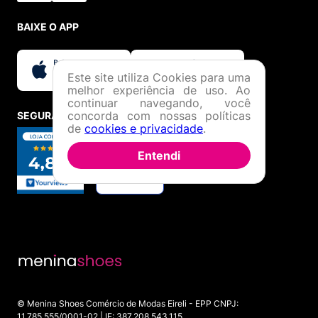
Menina Shoes: tudo o que você precisa em moda,
calçados e acessórios originais, com segurança,
BAIXE O APP
variedade e o melhor atendimento online!
Este site utiliza Cookies para uma
melhor experiência de uso. Ao
continuar navegando, você
concorda com nossas políticas
SEGURANÇA E CREDIBILIDADE
de
cookies e privacidade
.
Entendi
© Menina Shoes Comércio de Modas Eireli - EPP CNPJ:
11.785.555/0001-02 | IE: 387.208.543.115