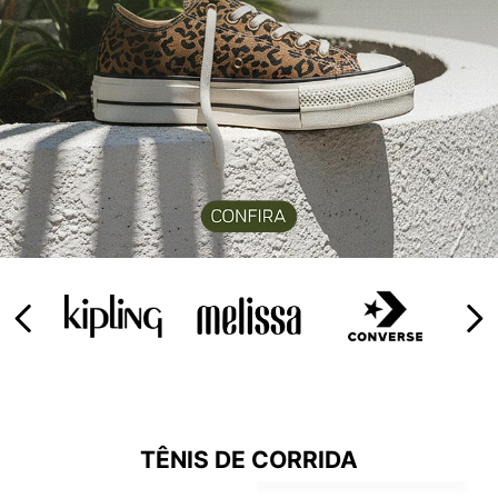
9
º
NEW 530
10
º
VANS TÊNIS VANS ULTRARANGE
TÊNIS DE CORRIDA