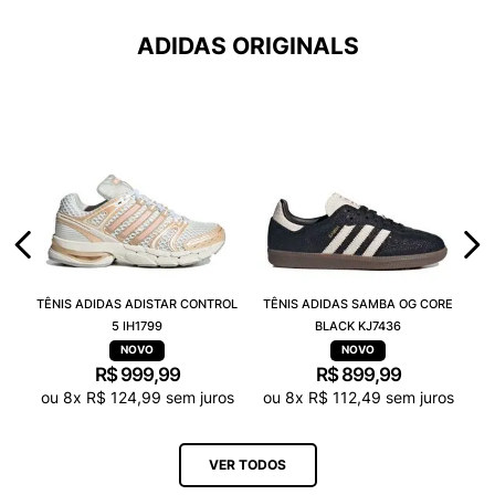
ADIDAS ORIGINALS
TÊNIS ADIDAS ADISTAR CONTROL
TÊNIS ADIDAS SAMBA OG CORE
5 IH1799
BLACK KJ7436
R$
999
,
99
R$
899
,
99
ou
8
x
R$
124
,
99
sem juros
ou
8
x
R$
112
,
49
sem juros
VER TODOS