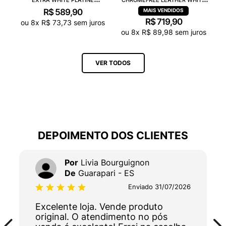
VX0502935A
NATURAL CP0502429A
R$
589
,
90
R$
719
,
90
ou
8
x
R$
73
,
73
sem juros
ou
8
x
R$
89
,
98
sem juros
VER TODOS