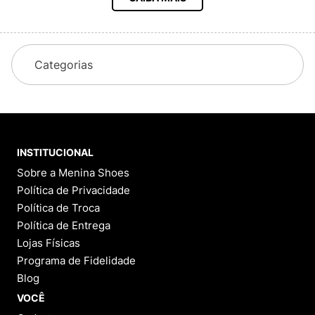
All Star, Vert,
Adidas
Sandálias Melissa e Mini Melissa
Mochilas Kipling, Jansport, Fjällraven
Farm, The North Face, New Era, Le Creuset
Nosso catálogo está sempre atualizado para
garantir as novidades do universo fashion.
Categorias
Nossa História
Começamos como Melisseiras, loja focada em sandálias
Melissa. Com o tempo, ampliamos nosso mix e hoje
somos referência nacional em calçados, tênis, mochilas e
acessórios originais das melhores marcas. A Menina
INSTITUCIONAL
Shoes é reconhecida por sua credibilidade e
Sobre a Menina Shoes
atendimento de excelência.
Política de Privacidade
Política de Troca
Por Que Comprar na Menina Shoes?
Política de Entrega
Lojas Físicas
1. Transparência e Segurança
Programa de Fidelidade
Processo de compra detalhado:
Você
Blog
acompanha cada etapa, do pedido à entrega.
Política de troca e devolução clara:
Até 30 dias
VOCÊ
para trocar ou devolver, conforme o Código de
Defesa do Consumidor.