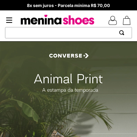
Frete Grátis – Acima de R$ 99,90 Brasil
TERMOS MAIS BUSCADOS
1
º
TÊNIS NEWS BALANCE 530
2
º
NEW 9060
3
º
MELISSAS MINI BABY
4
º
TÊNIS VEJA WHITE
5
º
ADIDAS
6
º
SAMBA
7
º
MELISSA SLIDE
8
º
NEW BALANCE 204L