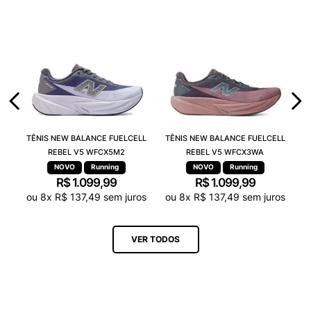
TÊNIS NEW BALANCE FUELCELL
TÊNIS NEW BALANCE FUELCELL
REBEL V5 WFCX5M2
REBEL V5 WFCX3WA
Running
Running
R$
1
.
099
,
99
R$
1
.
099
,
99
ou
8
x
R$
137
,
49
sem juros
ou
8
x
R$
137
,
49
sem juros
VER TODOS