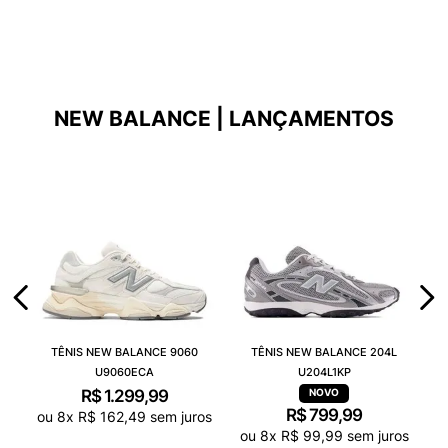
NEW BALANCE | LANÇAMENTOS
TÊNIS NEW BALANCE 9060
TÊNIS NEW BALANCE 204L
U9060ECA
U204L1KP
R$
1
.
299
,
99
R$
799
,
99
ou
8
x
R$
162
,
49
sem juros
ou
8
x
R$
99
,
99
sem juros