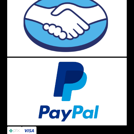
Dúvidas Frequentes
A loja é confiável?
Sim! Menina Shoes é referência em segurança,
originalidade e atendimento. Garantimos troca fácil,
produtos autênticos e suporte dedicado.
O que encontro no site?
Desde tênis clássicos como All Star preto e branco, Vans
Old Skool e New Balance até sandálias Melissa, mochilas
Kipling, acessórios Farm e itens exclusivos de marcas
internacionais.
Siga a Menina Shoes
Fique por dentro das novidades, promoções e cupons
em nossas redes sociais, especialmente no Instagram,
onde você acompanha tudo em tempo real.
Atendimento Personalizado
Precisa de ajuda? Nossa equipe está pronta para te
atender rapidamente pelo e-mail
sac@meninashoes.com.br
.