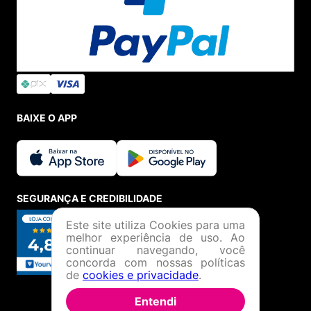
BAIXE O APP
SEGURANÇA E CREDIBILIDADE
Este site utiliza Cookies para uma
melhor experiência de uso. Ao
continuar navegando, você
concorda com nossas políticas
de
cookies e privacidade
.
Entendi