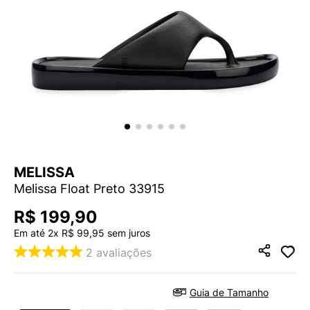
9
º
VEJA COUNTRY
10
º
NEW 530
MELISSA
Melissa Float Preto 33915
R$
199
,
90
Em até
2
x
R$
99
,
95
sem juros
2
avaliações
Guia de Tamanho