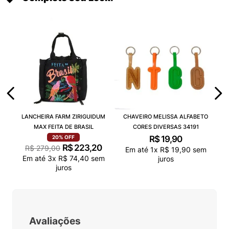
LANCHEIRA FARM ZIRIGUIDUM
CHAVEIRO MELISSA ALFABETO
MAX FEITA DE BRASIL
CORES DIVERSAS 34191
R$
19
,
90
20%
OFF
R$
223
,
20
R$
279
,
00
Em até
1
x
R$
19
,
90
sem
Em até
3
x
R$
74
,
40
sem
juros
juros
Avaliações