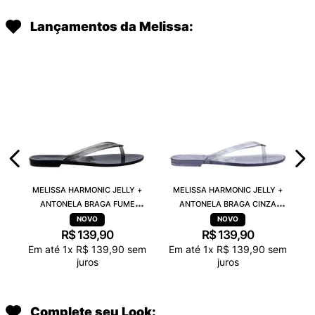
Lançamentos da Melissa:
MELISSA HARMONIC JELLY +
MELISSA HARMONIC JELLY +
ANTONELA BRAGA FUME
ANTONELA BRAGA CINZA
TRANSPARENTE 38263
TRANSPARENTE 38263
R$
139
,
90
R$
139
,
90
Em até
1
x
R$
139
,
90
sem
Em até
1
x
R$
139
,
90
sem
juros
juros
Complete seu Look: