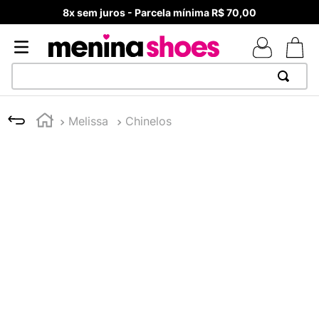
8x sem juros - Parcela mínima R$ 70,00
TERMOS MAIS BUSCADOS
Melissa
Chinelos
1
º
TÊNIS NEWS BALANCE 530
2
º
MELISSAS MINI BABY
3
º
NEW 9060
4
º
TÊNIS VEJA WHITE
5
º
ADIDAS
6
º
SAMBA
7
º
MELISSA SLIDE
8
º
VANS TÊNIS VANS ULTRARANGE