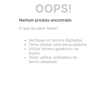
9
º
VANS TÊNIS VANS ULTRARANGE
OOPS!
10
º
NEW BALANCE 204L
Nenhum produto encontrado
O que eu devo fazer?
Verifique os termos digitados.
Tente utilizar uma única palavra.
Utilize termos genéricos na
busca.
Tente utilizar sinônimos do
termo desejado.