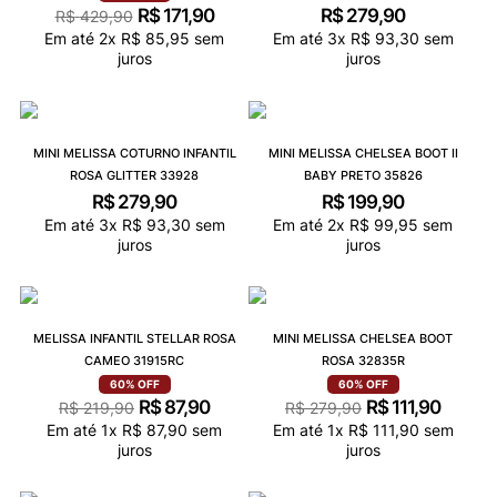
R$
171
,
90
R$
279
,
90
R$
429
,
90
Em até
2
x
R$
85
,
95
sem
Em até
3
x
R$
93
,
30
sem
juros
juros
MINI MELISSA COTURNO INFANTIL
MINI MELISSA CHELSEA BOOT II
ROSA GLITTER 33928
BABY PRETO 35826
R$
279
,
90
R$
199
,
90
Em até
3
x
R$
93
,
30
sem
Em até
2
x
R$
99
,
95
sem
juros
juros
MELISSA INFANTIL STELLAR ROSA
MINI MELISSA CHELSEA BOOT
CAMEO 31915RC
ROSA 32835R
60%
OFF
60%
OFF
R$
87
,
90
R$
111
,
90
R$
219
,
90
R$
279
,
90
Em até
1
x
R$
87
,
90
sem
Em até
1
x
R$
111
,
90
sem
juros
juros