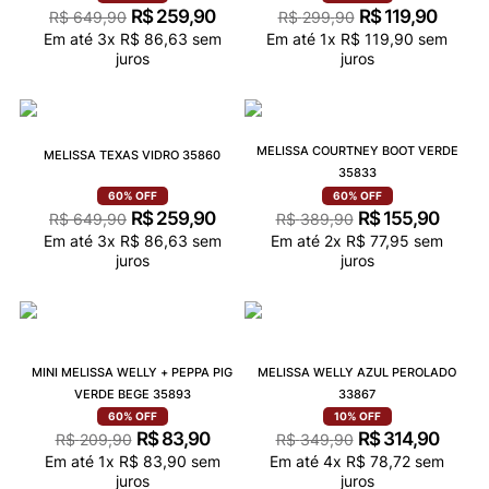
R$
259
,
90
R$
119
,
90
R$
649
,
90
R$
299
,
90
Em até
3
x
R$
86
,
63
sem
Em até
1
x
R$
119
,
90
sem
juros
juros
MELISSA COURTNEY BOOT VERDE
MELISSA TEXAS VIDRO 35860
35833
60%
OFF
60%
OFF
R$
259
,
90
R$
155
,
90
R$
649
,
90
R$
389
,
90
Em até
3
x
R$
86
,
63
sem
Em até
2
x
R$
77
,
95
sem
juros
juros
MINI MELISSA WELLY + PEPPA PIG
MELISSA WELLY AZUL PEROLADO
VERDE BEGE 35893
33867
60%
OFF
10%
OFF
R$
83
,
90
R$
314
,
90
R$
209
,
90
R$
349
,
90
Em até
1
x
R$
83
,
90
sem
Em até
4
x
R$
78
,
72
sem
juros
juros