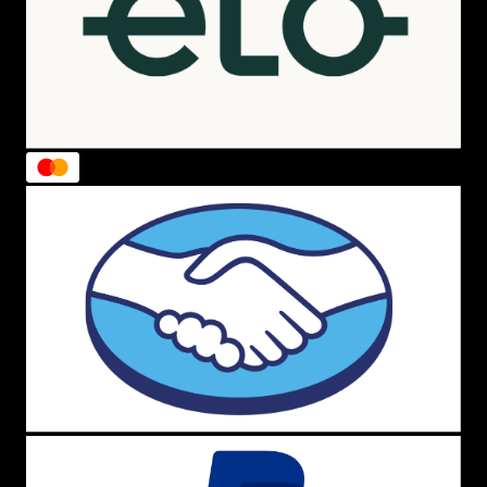
Melissa Texas
Inspirada nas botas country, é a escolha certa para quem
busca atitude e estilo. Possui acabamento brilhante e
design marcante, ideal para looks modernos.
Cores:
preto, vidro e rosa.
Melissa Free Out
Bota perfeita para festivais e rodeios. Moderna, versátil e
confortável, é confeccionada em Melflex e garante
leveza e durabilidade.
Cores:
preto e bege.
Melissa Courtney Boot
Ideal para quem ama salto alto sem abrir mão do
conforto. Possui salto diferenciado (9 cm externo e 5 cm
interno), palmilha em EVA e solado antiderrapante.
Cores:
azul, marrom, verde e bege.
Melissa Coturno + Steal The Look
Modelo em parceria com o blog Steal The Look, com