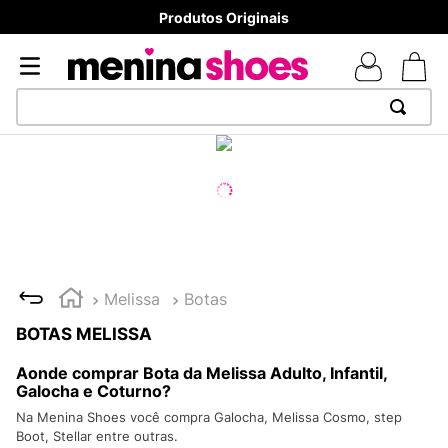
8x sem juros - Parcela mínima R$ 70,00
TERMOS MAIS BUSCADOS
1
º
TÊNIS NEWS BALANCE 530
2
º
MELISSAS MINI BABY
3
º
TÊNIS VEJA WHITE
4
º
NEW 9060
Melissa
Botas
5
º
ADIDAS
BOTAS MELISSA
6
º
SAMBA
Aonde comprar Bota da Melissa Adulto, Infantil,
7
º
MELISSA SLIDE
Galocha e Coturno?
Na Menina Shoes você compra Galocha, Melissa Cosmo, step
8
º
VANS TÊNIS VANS ULTRARANGE
Boot, Stellar entre outras.