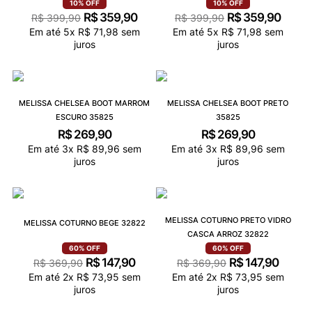
10%
OFF
10%
OFF
R$
359
,
90
R$
359
,
90
R$
399
,
90
R$
399
,
90
Em até
5
x
R$
71
,
98
sem
Em até
5
x
R$
71
,
98
sem
juros
juros
MELISSA CHELSEA BOOT MARROM
MELISSA CHELSEA BOOT PRETO
ESCURO 35825
35825
R$
269
,
90
R$
269
,
90
Em até
3
x
R$
89
,
96
sem
Em até
3
x
R$
89
,
96
sem
juros
juros
MELISSA COTURNO PRETO VIDRO
MELISSA COTURNO BEGE 32822
CASCA ARROZ 32822
60%
OFF
60%
OFF
R$
147
,
90
R$
147
,
90
R$
369
,
90
R$
369
,
90
Em até
2
x
R$
73
,
95
sem
Em até
2
x
R$
73
,
95
sem
juros
juros