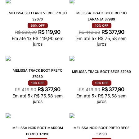
MELISSA STELLAR II VERDE PRETO
MELISSA TRACK BOOT BORDO
32676
LARANJA 37989
60%
OFF
10%
OFF
R$
119
,
90
R$
377
,
90
R$
299
,
90
R$
419
,
90
Em até
1
x
R$
119
,
90
sem
Em até
5
x
R$
75
,
58
sem
juros
juros
MELISSA TRACK BOOT PRETO
MELISSA TRACK BOOT BEGE 37989
37989
10%
OFF
10%
OFF
R$
377
,
90
R$
377
,
90
R$
419
,
90
R$
419
,
90
Em até
5
x
R$
75
,
58
sem
Em até
5
x
R$
75
,
58
sem
juros
juros
MELISSA NOIR BOOT MARROM
MELISSA NOIR BOOT PRETO BEGE
BORDO 37990
37990