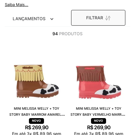
9
º
NEW 530
Saiba Mais...
10
º
VEJA COUNTRY
FILTRAR
LANÇAMENTOS
94
PRODUTOS
MINI MELISSA WELLY + TOY
MINI MELISSA WELLY + TOY
STORY BABY MARROM AMARELO
STORY BABY VERMELHO MARROM
37971
37971
R$
269
,
90
R$
269
,
90
Em até
3
x
R$
89
,
96
sem
Em até
3
x
R$
89
,
96
sem