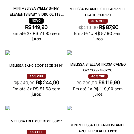
MINI MELISSA WELLY SHINY
MELISSA INFANTIL STELLAR PRETO
ELEMENTS BABY VIDRO GLITTER
OPACO 31915PO
38072
60%
OFF
R$
149
,
90
R$
87
,
90
R$
219
,
90
Em até
2
x
R$
74
,
95
sem
Em até
1
x
R$
87
,
90
sem
juros
juros
MELISSA STELLAR II ROSA CAMEO
MELISSA BANG BOOT BEGE 36141
OPACO 32676RCO
30%
OFF
60%
OFF
R$
244
,
90
R$
119
,
90
R$
349
,
90
R$
299
,
90
Em até
3
x
R$
81
,
63
sem
Em até
1
x
R$
119
,
90
sem
juros
juros
MELISSA FREE OUT BEGE 36137
MINI MELISSA COTURNO INFANTIL
AZUL PEROLADO 33928
60%
OFF