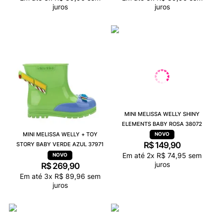
juros
juros
MINI MELISSA WELLY SHINY
ELEMENTS BABY ROSA 38072
MINI MELISSA WELLY + TOY
R$
149
,
90
STORY BABY VERDE AZUL 37971
Em até
2
x
R$
74
,
95
sem
juros
R$
269
,
90
Em até
3
x
R$
89
,
96
sem
juros