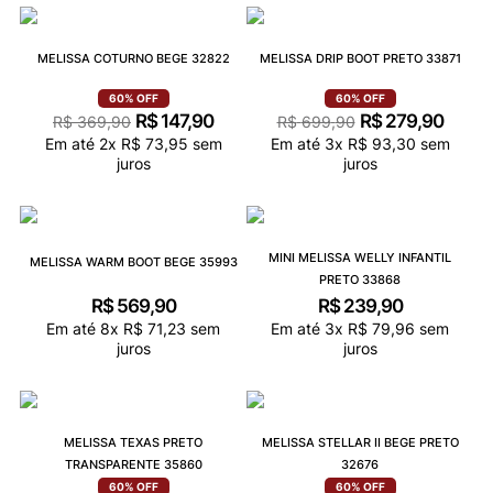
MELISSA COTURNO BEGE 32822
MELISSA DRIP BOOT PRETO 33871
60%
OFF
60%
OFF
R$
147
,
90
R$
279
,
90
R$
369
,
90
R$
699
,
90
Em até
2
x
R$
73
,
95
sem
Em até
3
x
R$
93
,
30
sem
juros
juros
MINI MELISSA WELLY INFANTIL
MELISSA WARM BOOT BEGE 35993
PRETO 33868
R$
569
,
90
R$
239
,
90
Em até
8
x
R$
71
,
23
sem
Em até
3
x
R$
79
,
96
sem
juros
juros
MELISSA TEXAS PRETO
MELISSA STELLAR II BEGE PRETO
TRANSPARENTE 35860
32676
60%
OFF
60%
OFF