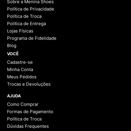
Sobre a Menina Shoes
As botas Melissa machucam o pé?
Política de Privacidade
Normalmente não. Por serem feitas de material maleável,
Política de Troca
não costumam causar bolhas. Em modelos novos, pode
haver um curto período de adaptação.
Política de Entrega
Lojas Físicas
As botas Melissa esquentam muito?
Programa de Fidelidade
Blog
Elas podem reter um pouco mais de calor do que botas
de couro ou tecido, sendo ideais para dias amenos e frio
VOCÊ
leve.
Cadastre-se
Minha Conta
As botas Melissa são impermeáveis?
Meus Pedidos
Sim. O Melflex é resistente à água, o que torna as botas
Trocas e Devoluções
Melissa ótimas opções para dias chuvosos.
AJUDA
As botas Melissa são veganas?
Como Comprar
Sim. Todos os produtos da Melissa são veganos e não
Formas de Pagamento
utilizam materiais de origem animal.
Política de Troca
Dúvidas Frequentes
Como escolher o tamanho certo da bota