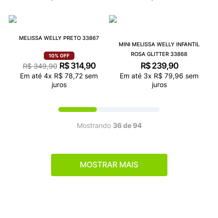
MELISSA WELLY PRETO 33867
MINI MELISSA WELLY INFANTIL
ROSA GLITTER 33868
10%
OFF
R$
314
,
90
R$
239
,
90
R$
349
,
90
Em até
4
x
R$
78
,
72
sem
Em até
3
x
R$
79
,
96
sem
juros
juros
Mostrando
36 de 94
MOSTRAR MAIS