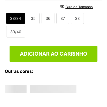
9
º
VANS TÊNIS VANS ULTRARANGE
Guia de Tamanho
10
º
NEW 530
33/34
35
36
37
38
39/40
ADICIONAR AO CARRINHO
Outras cores: