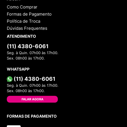
ESCREVER AVALIAÇÃO
Perguntas
&
Respostas
Tem alguma dúvida sobre este produto?
Pergunte ao lojista e a outros compradores!
FAZER PERGUNTA
Este produto ainda não possui Perguntas e
Respostas.
1 - 0
de
0