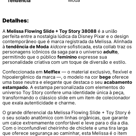
Moda
Tendência
Detalhes:
A
Melissa Flowing Slide + Toy Story 38088
é a união
perfeita entre a nostalgia lúdica da Disney Pixar e o design
contemporâneo que é marca registrada da Melissa. Alinhada
à
tendência de Moda
kidcore
sofisticada, esta collab traz os
personagens icônicos da saga para o universo
adulto
,
permitindo que o público
feminino
expresse sua
personalidade criativa com um toque de diversão e estilo.
Confeccionada em
Melflex
— o material exclusivo, flexível e
hipoalergênico da marca —, o modelo na cor
bege
oferece
uma base neutra e elegante que destaca o seu
acabamento
estampado
. A estampa personalizada com elementos do
universo Toy Story confere uma identidade única à peça,
transformando o clássico slide em um item de colecionador
que exala autenticidade e charme.
O grande diferencial da Melissa Flowing Slide + Toy Story é
o seu solado anatômico com linhas orgânicas, que garante
um calce extremamente confortável e leve para o dia a dia.
Com o inconfundível cheirinho de chiclete e uma tira larga
que oferece segurança ao caminhar, esta Melissa é o item