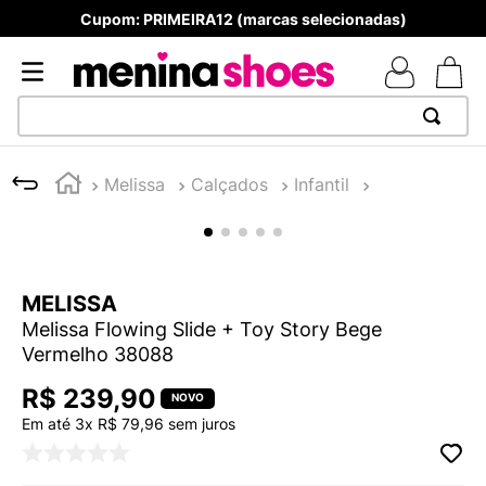
Produtos Originais
TERMOS MAIS BUSCADOS
Melissa
Chinelos
1
º
TÊNIS NEWS BALANCE 530
2
º
MELISSAS MINI BABY
3
º
ADIDAS
MELISSA
4
º
TÊNIS VEJA WHITE
Melissa Flowing Slide + Toy Story Bege
5
º
NEW 9060
Vermelho 38088
6
º
MELISSA SLIDE
R$
239
,
90
7
º
SAMBA
Em até
3
x
R$
79
,
96
sem juros
8
º
VEJA COUNTRY