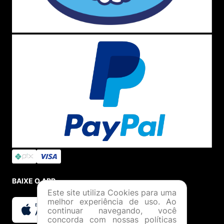
VOCÊ
Cadastre-se
Minha Conta
Meus Pedidos
Trocas e Devoluções
AJUDA
Como Comprar
Formas de Pagamento
Política de Troca
Dúvidas Frequentes
ATENDIMENTO
(11) 4380-6061
Seg. à Quin. 07h00 às 17h00.
Sex. 08h00 às 17h00.
Este site utiliza Cookies para uma
WHATSAPP
melhor experiência de uso. Ao
continuar navegando, você
(11) 4380-6061
concorda com nossas políticas