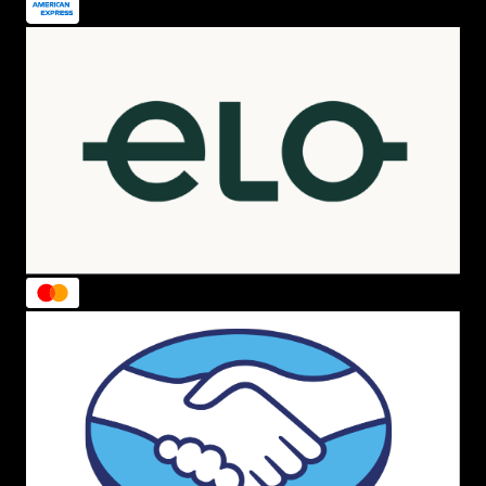
Categorias
INSTITUCIONAL
Sobre a Menina Shoes
Política de Privacidade
Política de Troca
Política de Entrega
Lojas Físicas
Programa de Fidelidade
Blog