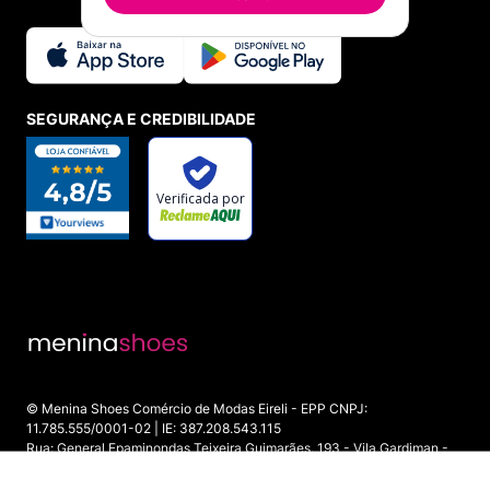
SEGURANÇA E CREDIBILIDADE
© Menina Shoes Comércio de Modas Eireli - EPP CNPJ:
11.785.555/0001-02 | IE: 387.208.543.115
Rua: General Epaminondas Teixeira Guimarães, 193 - Vila Gardiman -
Itu/SP - CEP 13309-410