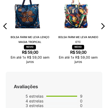
BOLSA FARM ME LEVA LENÇO
BOLSA FARM ME LEVA MUNDO
MAGIA TROPICAL
ETC
R$
59
,
00
R$
59
,
00
Em até
1
x
R$
59
,
00
sem
Em até
1
x
R$
59
,
00
sem
juros
juros
Avaliações
5
estrelas
9
4
estrelas
0
3
estrelas
0