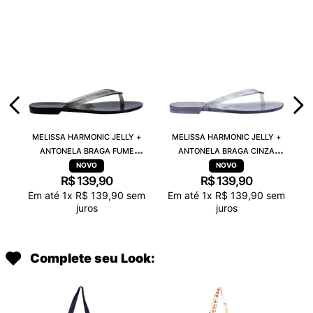
MELISSA HARMONIC JELLY +
MELISSA HARMONIC JELLY +
ANTONELA BRAGA FUME
ANTONELA BRAGA CINZA
TRANSPARENTE 38263
TRANSPARENTE 38263
R$
139
,
90
R$
139
,
90
Em até
1
x
R$
139
,
90
sem
Em até
1
x
R$
139
,
90
sem
juros
juros
Complete seu Look: