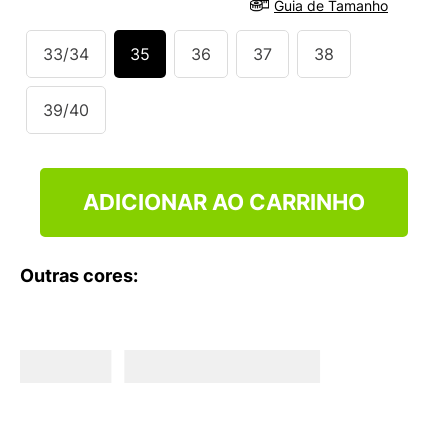
Guia de Tamanho
9
º
VANS TÊNIS VANS ULTRARANGE
10
º
NEW BALANCE 204L
33/34
35
36
37
38
39/40
ADICIONAR AO CARRINHO
Outras cores: