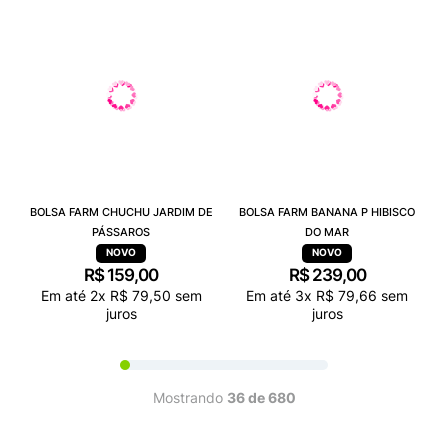
BOLSA FARM CHUCHU JARDIM DE
BOLSA FARM BANANA P HIBISCO
PÁSSAROS
DO MAR
R$
159
,
00
R$
239
,
00
Em até
2
x
R$
79
,
50
sem
Em até
3
x
R$
79
,
66
sem
juros
juros
Mostrando
36 de 680