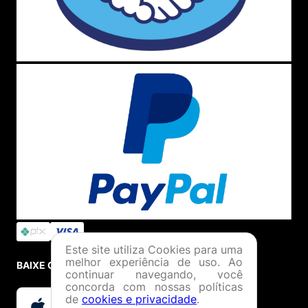
Bolsa Farm use do jeito que quiser.
A
bolsa
hoje é sucesso mundial e conquista mais e mais
pessoas a cada dia, sendo que agora até os modelos de
bolsa masculina
fazem muito sucesso e são número um
em vendas nas
lojas
desse departamento. Isso porque
elas são
práticas
, carregam tudo o que precisamos levar
conosco e ainda dão um ar muito mais descolado ao
nosso
look.
E não importa se você é daquelas que usa a
mesma por
30 dias
do mês ou se tem
uma para cada dia
da semana
, nós temos as melhores opções para você!
CHUCHU: um modelo de
bolsa transversal
perfeita para
combinar com o seu
dia a dia
. Ela é bem pequena, conta
com dois
bolsos
com fechamento em zíper, um principal
e um frontal e acomoda os itens essenciais que
precisamos ter sempre à mão. Disponível no modelo de
bolsa preta
estampada e até me cores como amarelo,
azul e rose.
PRAIANA : essa é a
bolsa de praia
perfeita para usar
Este site utiliza Cookies para uma
melhor experiência de uso. Ao
enquanto passeia a
beira mar
ou até mesmo no seu
BAIXE O APP
continuar navegando, você
cotidiano, pois ela é super versátil e possui design
concorda com nossas políticas
despojado. Ela é uma
bolsa sacola
com compartimento
de
cookies e privacidade
.
único e fechamento de corda. Disponível em estampas