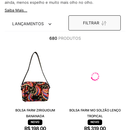
ainda, menos espelho e muito mais olho no olho.
9
º
VEJA COUNTRY
Saiba Mais...
10
º
NEW 530
FILTRAR
LANÇAMENTOS
680
PRODUTOS
BOLSA FARM ZIRIGUIDUM
BOLSA FARM MO SOLZÃO LENÇO
BANANADA
TROPICAL
R$
198
,
00
R$
319
,
00