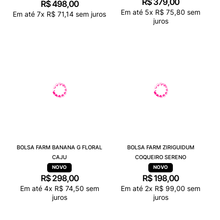
R$
379
,
00
R$
498
,
00
Em até
5
x
R$
75
,
80
sem
Em até
7
x
R$
71
,
14
sem juros
juros
BOLSA FARM BANANA G FLORAL
BOLSA FARM ZIRIGUIDUM
CAJU
COQUEIRO SERENO
R$
298
,
00
R$
198
,
00
Em até
4
x
R$
74
,
50
sem
Em até
2
x
R$
99
,
00
sem
juros
juros