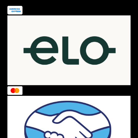
Temos disponível as
estampas
Cajuzada ,
Tropicalia
,
Tucani , Ararueiro , Bananitas , Tutti, Mix das Frutas e
Arara Astral . Modelos que vão desde a
mochila preta
feminina a até versões mega
coloridas
, mas claro,
sempre com um toque de
personalidade único
.
A coleção de
mini mochila feminina pequena
também é
puro sucesso. Recebeu o nome de
Xodózinha
ela tem
um design muito similar à de tamanho normal, porém é
uma maravilhosa versão de
mochila pequena.
A nossa
sugestão é utilizá-la para ir ao trabalho, academia e até
dar passeios com as amigas. Não tem
look
que não fique
perfeito
com essa belezinha.
Aproveite ainda em nosso site outras
marcas
parceiras,
temos
mochila Kipling
,
mochila Nike
,
Jansport
,
mochila Vans
e muitas outras, tudo pensando sempre
em nossas clientes, que merece o melhor que podemos
oferecer! E não para por aí, em nosso
Outlet
você
encontra diversas promoções e ofertas de
mochilas
femininas
2020, 2019
e
2018,
modelos de coleções
passadas que ainda estão na moda e por um preço mais
barato.