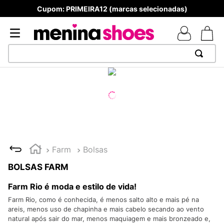
Cupom: PRIMEIRA12 (marcas selecionadas)
TERMOS MAIS BUSCADOS
1
º
TÊNIS NEWS BALANCE 530
2
º
MELISSAS MINI BABY
3
º
NEW 9060
4
º
TÊNIS VEJA WHITE
Farm
Bolsas
5
º
ADIDAS
BOLSAS FARM
6
º
SAMBA
Farm Rio é moda e estilo de vida!
7
º
MELISSA SLIDE
Farm Rio, como é conhecida, é menos salto alto e mais pé na
areis, menos uso de chapinha e mais cabelo secando ao vento
8
º
VANS TÊNIS VANS ULTRARANGE
natural após sair do mar, menos maquiagem e mais bronzeado e,