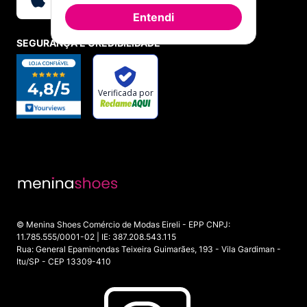
descoladas de
abacaxi, tucano, arara, dias da semana
e
Entendi
muitas outras. Realmente uma ótima opção para
colecionar!
SEGURANÇA E CREDIBILIDADE
PIPOCA
: essa lembra uma
mochila feminina
preta com
detalhes rose. Super moderna e descolada ela é uma
ótima opção para ser usada como
bolsa escolar
ou para
fazer qualquer outra atividade que sua rotina lhe pedir.
Possui compartimento principal espaçoso com
fechamento em corda
, bolsos laterais em velcro e um
frontal em
zíper
para maior segurança de coisas
importantes como documentos, molho de chaves e até o
celular
. Esse e outros produtos tem vendas sujeitas a
análise de estoque, então corre comprar a sua!
CARIOCA: uma
bolsa de lado
super moderna para você
que ama os modelos mais
clássicos
e ainda quer ficar
por dentro das maiores
tendências
do mundo da
moda
© Menina Shoes Comércio de Modas Eireli - EPP CNPJ:
2021.
Ela vem com um compartimento único, super
11.785.555/0001-02 | IE: 387.208.543.115
espaçoso
, e nele há
bolsos internos
para organização de
Rua: General Epaminondas Teixeira Guimarães, 193 - Vila Gardiman -
suas coisas. Conta ainda com
alça longa
para uso na
Itu/SP - CEP 13309-410
transversal.
PRA JOGO: um modelo super espaçoso e moderno que
muitos usam como
mala de mão
e até como
bolsa