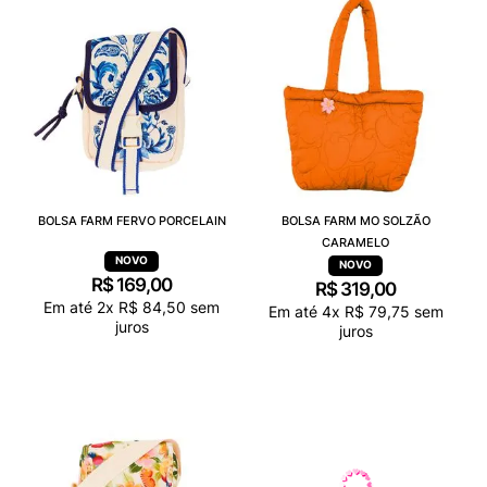
BOLSA FARM FERVO PORCELAIN
BOLSA FARM MO SOLZÃO
CARAMELO
R$
169
,
00
R$
319
,
00
Em até
2
x
R$
84
,
50
sem
Em até
4
x
R$
79
,
75
sem
juros
juros