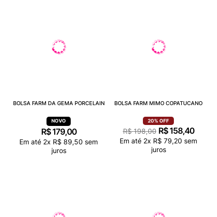
BOLSA FARM DA GEMA PORCELAIN
BOLSA FARM MIMO COPATUCANO
20%
OFF
R$
158
,
40
R$
179
,
00
R$
198
,
00
Em até
2
x
R$
79
,
20
sem
Em até
2
x
R$
89
,
50
sem
juros
juros