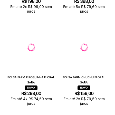
R$
198
,
00
R$
398
,
00
Em até
2
x
R$
99
,
00
sem
Em até
5
x
R$
79
,
60
sem
juros
juros
BOLSA FARM PIPOQUINHA FLORAL
BOLSA FARM CHUCHU FLORAL
SARA
SARA
R$
298
,
00
R$
159
,
00
Em até
4
x
R$
74
,
50
sem
Em até
2
x
R$
79
,
50
sem
juros
juros