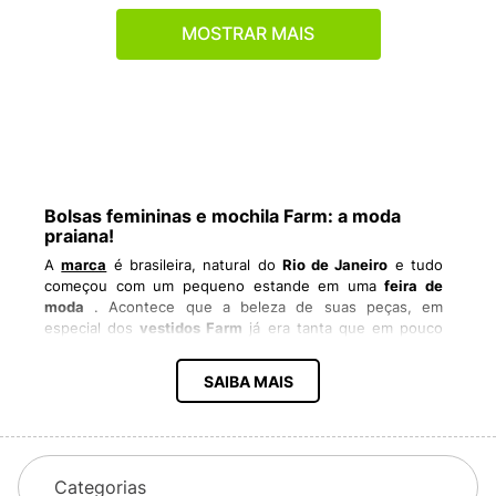
MOSTRAR MAIS
Bolsas femininas e mochila Farm: a moda
praiana!
A
marca
é brasileira, natural do
Rio de Janeiro
e tudo
começou com um pequeno estande em uma
feira de
moda
. Acontece que a beleza de suas peças, em
especial dos
vestidos Farm
já era tanta que em pouco
tempo foi conquistando outras cidades, estados e hoje
a
Farm
é
vendida no mundo todo.
SAIBA MAIS
Sua
inspiração
para a criação de suas peças, que são
sempre alegres e
estampadas
é a
mulher carioca
e a
beleza tropical
de seu estado de origem. O jeito da
marca se tornou um verdadeiro
estilo de vida
que agrada
milhares de mulheres ao redor do mundo. Visa-se a
Categorias