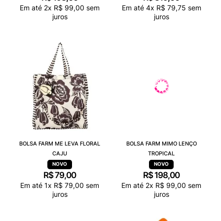
Em até
2
x
R$
99
,
00
sem
Em até
4
x
R$
79
,
75
sem
juros
juros
BOLSA FARM ME LEVA FLORAL
BOLSA FARM MIMO LENÇO
CAJU
TROPICAL
R$
79
,
00
R$
198
,
00
Em até
1
x
R$
79
,
00
sem
Em até
2
x
R$
99
,
00
sem
juros
juros