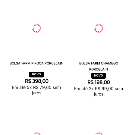
BOLSA FARM PIPOCA PORCELAIN
BOLSA FARM CHAMEGO
PORCELAIN
R$
398
,
00
R$
198
,
00
Em até
5
x
R$
79
,
60
sem
Em até
2
x
R$
99
,
00
sem
juros
juros