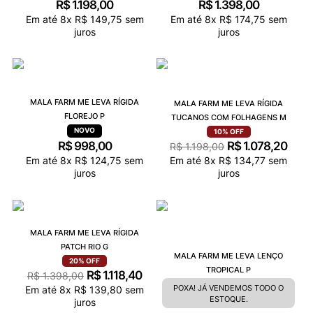
R$
1
.
198
,
00
R$
1
.
398
,
00
Em até
8
x
R$
149
,
75
sem
Em até
8
x
R$
174
,
75
sem
juros
juros
MALA FARM ME LEVA RÍGIDA
MALA FARM ME LEVA RÍGIDA
FLOREJO P
TUCANOS COM FOLHAGENS M
10%
OFF
R$
998
,
00
R$
1
.
078
,
20
R$
1
.
198
,
00
Em até
8
x
R$
124
,
75
sem
Em até
8
x
R$
134
,
77
sem
juros
juros
MALA FARM ME LEVA RÍGIDA
PATCH RIO G
MALA FARM ME LEVA LENÇO
20%
OFF
TROPICAL P
R$
1
.
118
,
40
R$
1
.
398
,
00
POXA! JÁ VENDEMOS TODO O
Em até
8
x
R$
139
,
80
sem
ESTOQUE.
juros