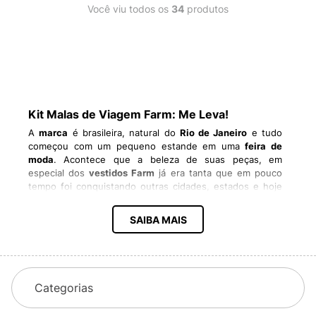
Você viu todos os
34
produtos
Kit Malas de Viagem Farm: Me Leva!
A
marca
é brasileira, natural do
Rio de Janeiro
e tudo
começou com um pequeno estande em uma
feira de
moda
. Acontece que a beleza de suas peças, em
especial dos
vestidos Farm
já era tanta que em pouco
tempo foi conquistando outras cidades, estados e hoje
a
Farm
é
vendida no mundo todo. Sua
inspiração
para a
criação de suas peças, que são sempre alegres e
SAIBA MAIS
estampadas
é a
mulher carioca
e a
beleza tropical
de
seu estado de origem. O jeito da marca se tornou um
verdadeiro
estilo de vida
que agrada milhares de
mulheres ao redor do mundo. Visa-se a
natureza
em
todos os momentos, buscando realçar o
natural
em cada
Categorias
pessoa que utiliza seus produtos.
Como se diz o bom e velho
carioquês
, a
Farm Rio
, como