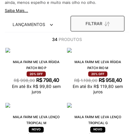
ainda, menos espelho e muito mais olho no olho.
9
º
NEW 530
Saiba Mais...
10
º
VEJA COUNTRY
FILTRAR
LANÇAMENTOS
34
PRODUTOS
MALA FARM ME LEVA RÍGIDA
MALA FARM ME LEVA RÍGIDA
PATCH RIO P
PATCH RIO M
20%
OFF
20%
OFF
R$
798
,
40
R$
958
,
40
R$
998
,
00
R$
1
.
198
,
00
Em até
8
x
R$
99
,
80
sem
Em até
8
x
R$
119
,
80
sem
juros
juros
MALA FARM ME LEVA LENÇO
MALA FARM ME LEVA LENÇO
TROPICAL M
TROPICAL G