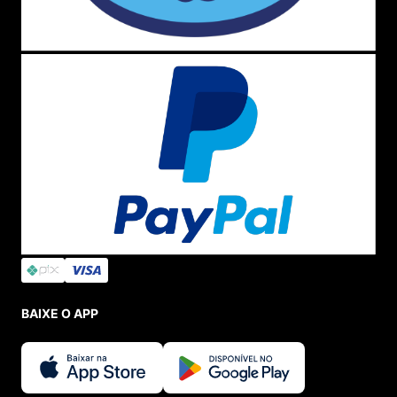
Mais produtos da Farm
Se você é uma
Farmete
apaixonada, nós temos várias
coisas para te mostrar. Em nosso catálogo da marca dá
para encontrar
pochetes ,
acessórios
, necessaires ,
tenis feminino , lancheira , sandálias ,
bolsa
,
mochilas
e
muito mais, ou seja, não tem nada que você não
encontre em nossa loja. Basta acessar e encher o seu
carrinho de comprar
. Mas faça logo, pois nossas vendas
estão sujeitas a análise de estoque.
Compre sempre na Menina Shoes
Todos os produtos aqui veiculados são
novos
e
originais
, sempre armazenados com muita segurança
para que cheguem até sua casa de forma impecável.
Entregamos para todo o Brasil e ainda existe a
possibilidade de você conseguir receber com
frete grátis
,
BAIXE O APP
para isso basta consultar todas as regras e
campanhas
que estão disponíveis no momento.
Comprando conosco você tem, automaticamente, acesso
ao
programa de fidelidade
que criamos pensando no
bem estar e no financeiro de nossas clientes. O
Love