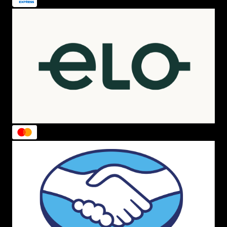
toda ornando e super descolada para conhecer o mundo
todo. As mais estampas mais
populares
são
Ararueiro ,
Cajuzada , Tucani
e
Dança dos Tucanos.
Chega de ficar
apenas de olho na mala Farm, compre a sua agora
mesmo em nossa loja virtual.
Outras malas em nossa Loja
Trabalhamos com muitas outras marcas de qualidade e
temos itens para todas as fases de sua vida, desde
mala
maternidade
,
mochila escolar
, universitária e
bolsas
que te acompanham em suas tarefas diárias. Temos
muitas opções de produtos da
Kipling
,
Melissa
,
Puma
,
Jansport
e muito mais. Não perca tempo e corre conferir
tudo o que temos em nosso site e tem muita novidade
chegando por aí!
Temos ainda muitas opções de
sapatos
para que você
ande por aí de forma super confortável e ainda cheia de
estilo
. Temos
tenis
de todos os tipos, cano alto, cano
baixo, plataforma e muito mais,
sandálias
rasteiras, salto
alto, Anabela e outras e ainda várias opções de
chinelo
slide
e de outros modelos.