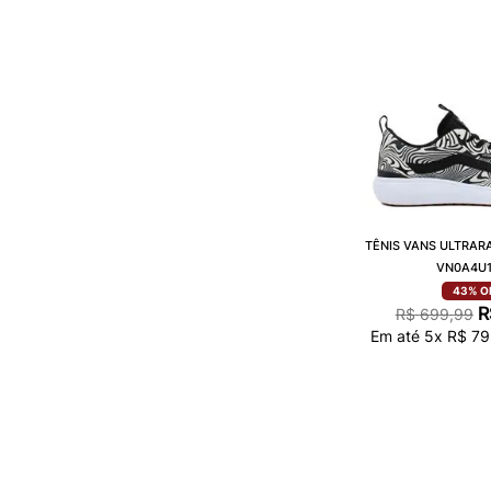
TÊNIS VANS ULTRAR
VN0A4U1
43%
O
R
R$
699
,
99
Em até
5
x
R$
79