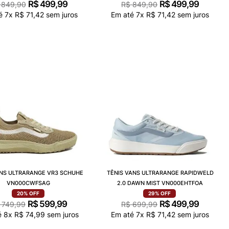
R$
499
,
99
R$
499
,
99
849
,
90
R$
849
,
90
té
7
x
R$
71
,
42
sem juros
Em até
7
x
R$
71
,
42
sem juros
ANS ULTRARANGE VR3 SCHUHE
TÊNIS VANS ULTRARANGE RAPIDWELD
VN000CWFSAG
2.0 DAWN MIST VN000EHTFOA
20%
OFF
29%
OFF
R$
599
,
99
R$
499
,
99
749
,
99
R$
699
,
99
é
8
x
R$
74
,
99
sem juros
Em até
7
x
R$
71
,
42
sem juros