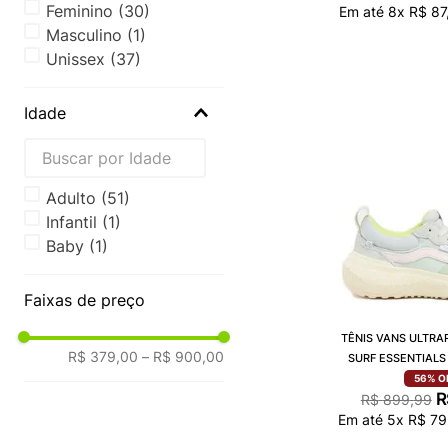
Feminino
(
30
)
Em até
8
x
R$
87
Masculino
(
1
)
Unissex
(
37
)
Idade
Adulto
(
51
)
Infantil
(
1
)
Baby
(
1
)
Faixas de preço
TÊNIS VANS ULTRA
R$ 379,00
–
R$ 900,00
SURF ESSENTIALS
56%
O
R
R$
899
,
99
Em até
5
x
R$
79