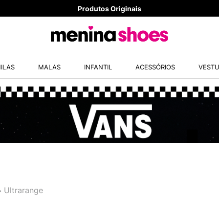
8x sem juros - Parcela mínima R$ 70,00
TERMOS MAIS
ILAS
MALAS
INFANTIL
ACESSÓRIOS
VESTU
1
º
TÊNIS NEW
2
º
MELISSAS 
3
º
NEW 9060
4
º
TÊNIS VEJ
5
º
ADIDAS
6
º
SAMBA
7
º
MELISSA S
8
º
VANS TÊNI
Ultrarange
9
º
VEJA COUN