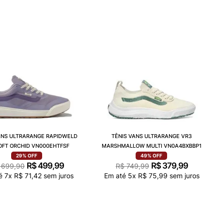
ANS ULTRARANGE RAPIDWELD
TÊNIS VANS ULTRARANGE VR3
SOFT ORCHID VN000EHTFSF
MARSHMALLOW MULTI VN0A4BXBBP1
29%
OFF
49%
OFF
R$
499
,
99
R$
379
,
99
699
,
90
R$
749
,
99
té
7
x
R$
71
,
42
sem juros
Em até
5
x
R$
75
,
99
sem juros