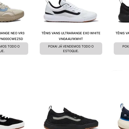
RANGE NEO VR3
TÊNIS VANS ULTRARANGE EXO WHITE
TÊNIS V
 VN000CWEZ5D
VN0A4U1KWHT
EMOS TODO O
POXA! JÁ VENDEMOS TODO O
POX
UE.
ESTOQUE.