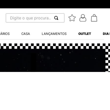
Digite o que procura...
 BUSCADOS
ÁRIOS
CASA
LANÇAMENTOS
OUTLET
DIA
S BALANCE 530
MINI BABY
A WHITE
LIDE
S VANS ULTRARANGE
TRY