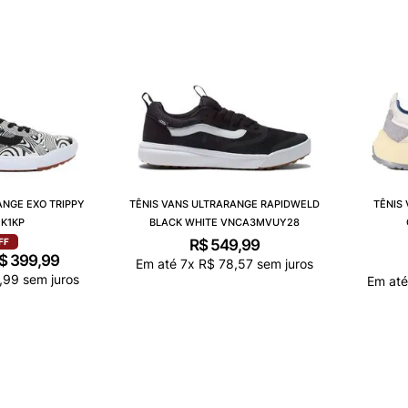
ANGE EXO TRIPPY
TÊNIS VANS ULTRARANGE RAPIDWELD
TÊNIS
K1KP
BLACK WHITE VNCA3MVUY28
R$
549
,
99
FF
$
399
,
99
Em até
7
x
R$
78
,
57
sem juros
,
99
sem juros
Em at