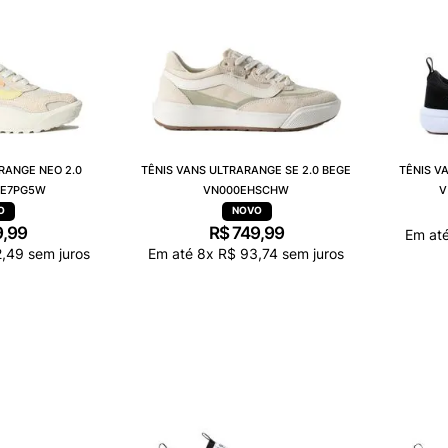
RANGE NEO 2.0
TÊNIS VANS ULTRARANGE SE 2.0 BEGE
TÊNIS V
0E7PG5W
VN000EHSCHW
V
9
,
99
R$
749
,
99
Em at
2
,
49
sem juros
Em até
8
x
R$
93
,
74
sem juros