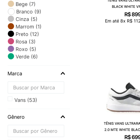
TÊNIS VANS ULTRA
Bege
(
7
)
BLACK WHITE V
Branco
(
9
)
R$
89
Cinza
(
5
)
Em até
8
x
R$
11
Marrom
(
1
)
Preto
(
12
)
Rosa
(
3
)
Roxo
(
5
)
Verde
(
6
)
Marca
vans
(
53
)
Gênero
TÊNIS VANS ULTRAR
2.0 MTE WHITE BLA
R$
69