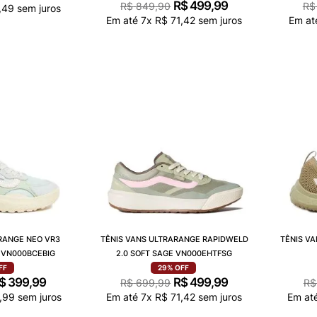
R$
499
,
99
R$
849
,
90
R$
,
49
sem juros
Em até
7
x
R$
71
,
42
sem juros
Em a
RANGE NEO VR3
TÊNIS VANS ULTRARANGE RAPIDWELD
TÊNIS V
 VN000BCEBIG
2.0 SOFT SAGE VN000EHTFSG
FF
29%
OFF
$
399
,
99
R$
499
,
99
R$
699
,
99
R$
,
99
sem juros
Em até
7
x
R$
71
,
42
sem juros
Em at