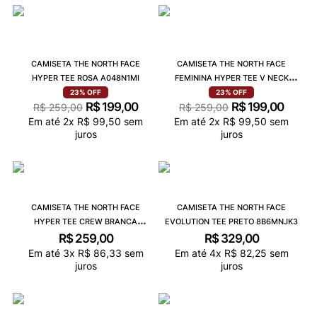
CAMISETA THE NORTH FACE
CAMISETA THE NORTH FACE
HYPER TEE ROSA A048N1MI
FEMININA HYPER TEE V NECK
LILAC PEAK A048N7OE
23%
OFF
23%
OFF
R$
199
,
00
R$
199
,
00
R$
259
,
00
R$
259
,
00
Em até
2
x
R$
99
,
50
sem
Em até
2
x
R$
99
,
50
sem
juros
juros
CAMISETA THE NORTH FACE
CAMISETA THE NORTH FACE
HYPER TEE CREW BRANCA
EVOLUTION TEE PRETO 8B6MNJK3
A003NFN4
R$
259
,
00
R$
329
,
00
Em até
3
x
R$
86
,
33
sem
Em até
4
x
R$
82
,
25
sem
juros
juros