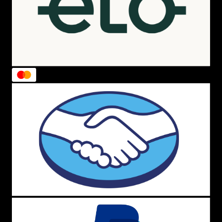
Como escolher uma camiseta The North Face
Ao escolher uma camiseta The North Face, é importante
considerar os seguintes fatores:
Material: as camisetas The North Face são feitas
com uma variedade de materiais, incluindo
algodão, poliéster e lã. Cada material oferece
suas próprias vantagens.
Modelagem: as camisetas The North Face estão
disponíveis em uma variedade de modelagens,
incluindo regular fit, slim fit e loose fit.
Cor e tamanho: as camisetas The North Face
estão disponíveis em uma variedade de cores e
tamanhos.