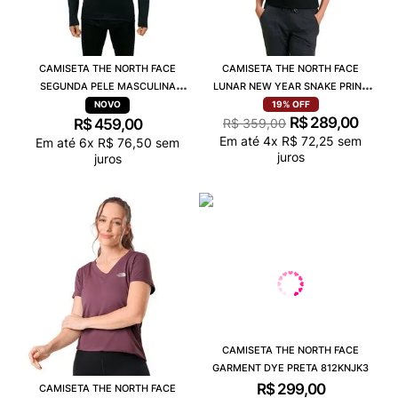
CAMISETA THE NORTH FACE
CAMISETA THE NORTH FACE
SEGUNDA PELE MASCULINA
LUNAR NEW YEAR SNAKE PRINT
WARM CREW PRETO A028NJK3
PRETO A058NJK3
19%
OFF
R$
289
,
00
R$
459
,
00
R$
359
,
00
Em até
4
x
R$
72
,
25
sem
Em até
6
x
R$
76
,
50
sem
juros
juros
CAMISETA THE NORTH FACE
GARMENT DYE PRETA 812KNJK3
R$
299
,
00
CAMISETA THE NORTH FACE