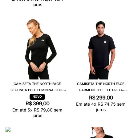
juros
CAMISETA THE NORTH FACE
CAMISETA THE NORTH FACE
SEGUNDA PELE FEMININA LIGHT
GARMENT DYE TEE PRETA
CREW PRETO A034NJK3
812KNKY4
R$
299
,
00
R$
399
,
00
Em até
4
x
R$
74
,
75
sem
juros
Em até
5
x
R$
79
,
80
sem
juros