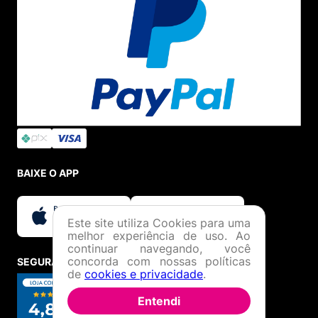
BAIXE O APP
Este site utiliza Cookies para uma
melhor experiência de uso. Ao
continuar navegando, você
concorda com nossas políticas
SEGURANÇA E CREDIBILIDADE
de
cookies e privacidade
.
Entendi