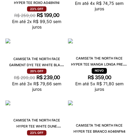
HYPER TEE ROXO A048N1NI
Em até
4
x
R$
74
,
75
sem
juros
23%
OFF
R$
199
,
00
R$
259
,
00
Em até
2
x
R$
99
,
50
sem
juros
CAMISETA THE NORTH FACE
CAMISETA THE NORTH FACE
HYPER TEE MANGA LONGA PRETO
GARMENT DYE TEE WHITE BLACK
A047NJK3
812KNLA9
20%
OFF
R$
239
,
00
R$
359
,
00
R$
299
,
00
Em até
3
x
R$
79
,
66
sem
Em até
5
x
R$
71
,
80
sem
juros
juros
CAMISETA THE NORTH FACE
CAMISETA THE NORTH FACE
HYPER TEE WHITE DUNE
HYPER TEE BRANCO A046NFN4
A048NQLI
23%
OFF