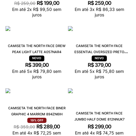
R$
199
,
00
R$
259
,
00
R$
259
,
00
Em até
2
x
R$
99
,
50
sem
Em até
3
x
R$
86
,
33
sem
juros
juros
CAMISETA THE NORTH FACE DREW
CAMISETA THE NORTH FACE
PEAK LIGHT LATTE A057NAR4
ESSENTIAL OVERSIZED PRETO
8EVWNJK3
R$
399
,
00
R$
379
,
00
Em até
5
x
R$
79
,
80
sem
Em até
5
x
R$
75
,
80
sem
juros
juros
CAMISETA THE NORTH FACE BINER
CAMISETA THE NORTH FACE
GRAPHIC 4 MARROM 894ZN6IH
JUMBO HALF DOME 812NNUK7
19%
OFF
R$
289
,
00
R$
299
,
00
R$
359
,
00
Em até
4
x
R$
72
,
25
sem
Em até
4
x
R$
74
,
75
sem