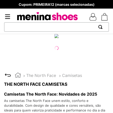
Cupom: PRIMEIRA12 (marcas selecionadas)
TERMOS MAIS BUSCADOS
1
º
TÊNIS NEWS BALANCE 530
2
º
MELISSAS MINI BABY
3
º
NEW 9060
4
º
TÊNIS VEJA WHITE
The North Face
Camisetas
5
º
ADIDAS
THE NORTH FACE CAMISETAS
6
º
SAMBA
Camisetas The North Face: Novidades de 2025
7
º
MELISSA SLIDE
As camisetas The North Face unem estilo, conforto e
durabilidade. Com design de qualidade e cores versáteis, são
8
º
VANS TÊNIS VANS ULTRARANGE
ideais para quem valoriza praticidade e performance no dia a dia