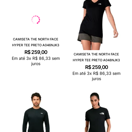
CAMISETA THE NORTH FACE
HYPER TEE PRETO A046NJK3
R$
259
,
00
CAMISETA THE NORTH FACE
Em até
3
x
R$
86
,
33
sem
HYPER TEE PRETO A048NJK3
juros
R$
259
,
00
Em até
3
x
R$
86
,
33
sem
juros