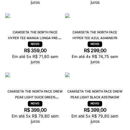
juros
juros
CAMISETA THE NORTH FACE
CAMISETA THE NORTH FACE
HYPER TEE MANGA LONGA PRETO
HYPER TEE AZUL A046ND7R
A049NJK3
R$
359
,
00
R$
299
,
00
Em até
5
x
R$
71
,
80
sem
Em até
4
x
R$
74
,
75
sem
juros
juros
CAMISETA THE NORTH FACE DREW
CAMISETA THE NORTH FACE DREW
PEAK LIGHT DUCK GREEN
PEAK LIGHT BLACK A057NASW
A057NAQI
R$
399
,
00
R$
399
,
00
Em até
5
x
R$
79
,
80
sem
Em até
5
x
R$
79
,
80
sem
juros
juros