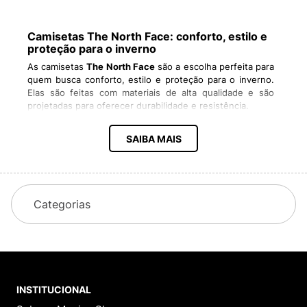
Camisetas The North Face: conforto, estilo e
proteção para o inverno
As camisetas
The North Face
são a escolha perfeita para
quem busca conforto, estilo e proteção para o inverno.
Elas são feitas com materiais de alta qualidade e são
projetadas para oferecer durabilidade e resistência.
A
The North Face
é uma marca de roupas e
equipamentos esportivos conhecida por sua qualidade e
SAIBA MAIS
durabilidade. A marca oferece uma ampla variedade de
camisetas para homens, mulheres e crianças, para
atender às necessidades de todos os clientes.
Categorias
Top 5 produtos The North Face mais vendidos
De acordo com um relatório da empresa de pesquisa de
mercado NPD Group, os cinco produtos The North Face
mais vendidos em 2025 foram:
Camiseta The North Face Hyper Tee Crew
INSTITUCIONAL
Jaqueta The North Face ThermoBall Eco Hoodie