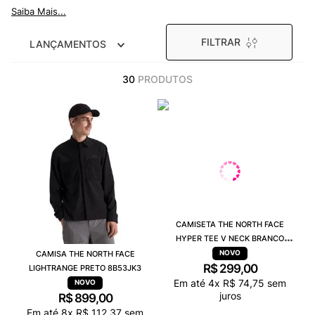
9
º
VEJA COUNTRY
Saiba Mais...
10
º
NEW 530
FILTRAR
LANÇAMENTOS
30
PRODUTOS
CAMISETA THE NORTH FACE
HYPER TEE V NECK BRANCO
A048NFN4
CAMISA THE NORTH FACE
R$
299
,
00
LIGHTRANGE PRETO 8B53JK3
Em até
4
x
R$
74
,
75
sem
juros
R$
899
,
00
Em até
8
x
R$
112
,
37
sem