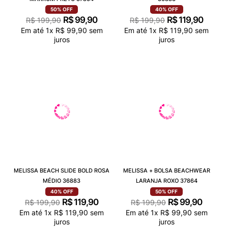
50%
OFF
40%
OFF
R$
99
,
90
R$
119
,
90
R$
199
,
90
R$
199
,
90
Em até
1
x
R$
99
,
90
sem
Em até
1
x
R$
119
,
90
sem
juros
juros
MELISSA BEACH SLIDE BOLD ROSA
MELISSA + BOLSA BEACHWEAR
MÉDIO 36883
LARANJA ROXO 37864
40%
OFF
50%
OFF
R$
119
,
90
R$
99
,
90
R$
199
,
90
R$
199
,
90
Em até
1
x
R$
119
,
90
sem
Em até
1
x
R$
99
,
90
sem
juros
juros