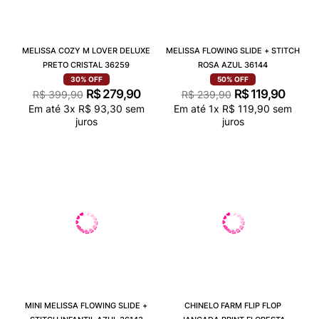
MELISSA COZY M LOVER DELUXE
MELISSA FLOWING SLIDE + STITCH
PRETO CRISTAL 36259
ROSA AZUL 36144
30%
OFF
50%
OFF
R$
279
,
90
R$
119
,
90
R$
399
,
90
R$
239
,
90
Em até
3
x
R$
93
,
30
sem
Em até
1
x
R$
119
,
90
sem
juros
juros
MINI MELISSA FLOWING SLIDE +
CHINELO FARM FLIP FLOP