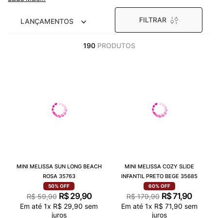
9
º
NEW 530
FILTRAR
LANÇAMENTOS
10
º
VANS TÊNIS VANS ULTRARANGE
190
PRODUTOS
MINI MELISSA SUN LONG BEACH
MINI MELISSA COZY SLIDE
ROSA 35763
INFANTIL PRETO BEGE 35685
50%
OFF
60%
OFF
R$
29
,
90
R$
71
,
90
R$
59
,
90
R$
179
,
90
Em até
1
x
R$
29
,
90
sem
Em até
1
x
R$
71
,
90
sem
juros
juros