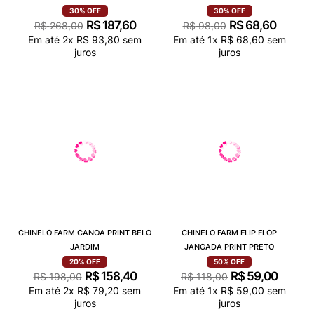
30%
OFF
30%
OFF
R$
187
,
60
R$
68
,
60
R$
268
,
00
R$
98
,
00
Em até
2
x
R$
93
,
80
sem
Em até
1
x
R$
68
,
60
sem
juros
juros
CHINELO FARM CANOA PRINT BELO
CHINELO FARM FLIP FLOP
JARDIM
JANGADA PRINT PRETO
20%
OFF
50%
OFF
R$
158
,
40
R$
59
,
00
R$
198
,
00
R$
118
,
00
Em até
2
x
R$
79
,
20
sem
Em até
1
x
R$
59
,
00
sem
juros
juros