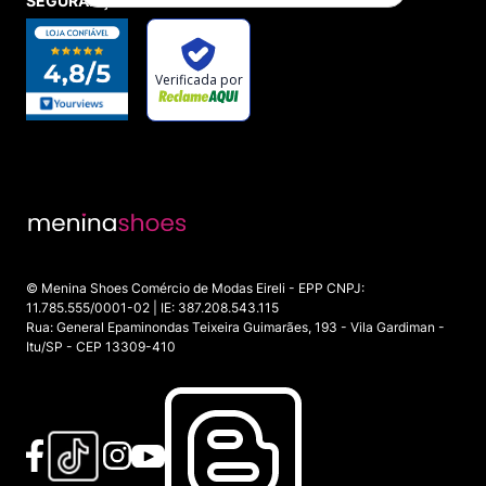
SEGURANÇA E CREDIBILIDADE
enviados com o carinho que você merece.
Não perca a chance de ter aquele par de chinelos que
você sempre quis por um preço que você nunca
imaginou. Explore nosso catálogo, descubra as ofertas e
prepare seus pés para o conforto e o estilo que só a
Menina Shoes pode oferecer!
© Menina Shoes Comércio de Modas Eireli - EPP CNPJ:
11.785.555/0001-02 | IE: 387.208.543.115
Rua: General Epaminondas Teixeira Guimarães, 193 - Vila Gardiman -
Itu/SP - CEP 13309-410