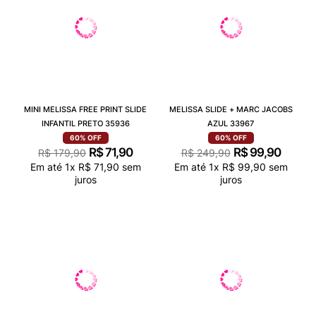
MINI MELISSA FREE PRINT SLIDE
MELISSA SLIDE + MARC JACOBS
INFANTIL PRETO 35936
AZUL 33967
60%
OFF
60%
OFF
R$
71
,
90
R$
99
,
90
R$
179
,
90
R$
249
,
90
Em até
1
x
R$
71
,
90
sem
Em até
1
x
R$
99
,
90
sem
juros
juros