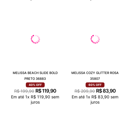
MELISSA BEACH SLIDE BOLD
MELISSA COZY GLITTER ROSA
PRETO 36883
35807
40%
OFF
60%
OFF
R$
119
,
90
R$
83
,
90
R$
199
,
90
R$
209
,
90
Em até
1
x
R$
119
,
90
sem
Em até
1
x
R$
83
,
90
sem
juros
juros