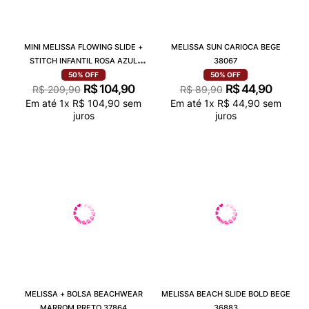
MINI MELISSA FLOWING SLIDE +
MELISSA SUN CARIOCA BEGE
STITCH INFANTIL ROSA AZUL
38067
36143
50%
OFF
50%
OFF
R$
104
,
90
R$
44
,
90
R$
209
,
90
R$
89
,
90
Em até
1
x
R$
104
,
90
sem
Em até
1
x
R$
44
,
90
sem
juros
juros
MELISSA + BOLSA BEACHWEAR
MELISSA BEACH SLIDE BOLD BEGE
MARROM PRETO 37864
36883