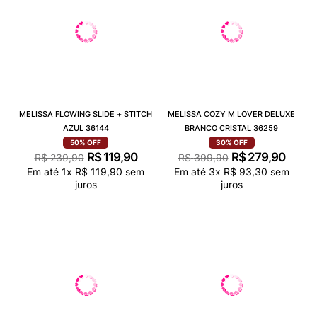
MELISSA FLOWING SLIDE + STITCH
MELISSA COZY M LOVER DELUXE
AZUL 36144
BRANCO CRISTAL 36259
50%
OFF
30%
OFF
R$
119
,
90
R$
279
,
90
R$
239
,
90
R$
399
,
90
Em até
1
x
R$
119
,
90
sem
Em até
3
x
R$
93
,
30
sem
juros
juros