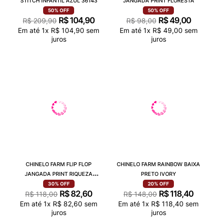
STITCH INFANTIL AZUL 36143
JANGADA PRINT FLORESTA
50%
OFF
50%
OFF
R$
104
,
90
R$
49
,
00
R$
209
,
90
R$
98
,
00
Em até
1
x
R$
104
,
90
sem
Em até
1
x
R$
49
,
00
sem
juros
juros
CHINELO FARM FLIP FLOP
CHINELO FARM RAINBOW BAIXA
JANGADA PRINT RIQUEZA
PRETO IVORY
TROPICAL
30%
OFF
20%
OFF
R$
82
,
60
R$
118
,
40
R$
118
,
00
R$
148
,
00
Em até
1
x
R$
82
,
60
sem
Em até
1
x
R$
118
,
40
sem
juros
juros