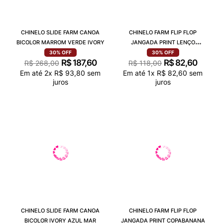
CHINELO SLIDE FARM CANOA
CHINELO FARM FLIP FLOP
BICOLOR MARROM VERDE IVORY
JANGADA PRINT LENÇO
FLORALINE
30%
OFF
30%
OFF
R$
187
,
60
R$
82
,
60
R$
268
,
00
R$
118
,
00
Em até
2
x
R$
93
,
80
sem
Em até
1
x
R$
82
,
60
sem
juros
juros
CHINELO SLIDE FARM CANOA
CHINELO FARM FLIP FLOP
BICOLOR IVORY AZUL MAR
JANGADA PRINT COPABANANA