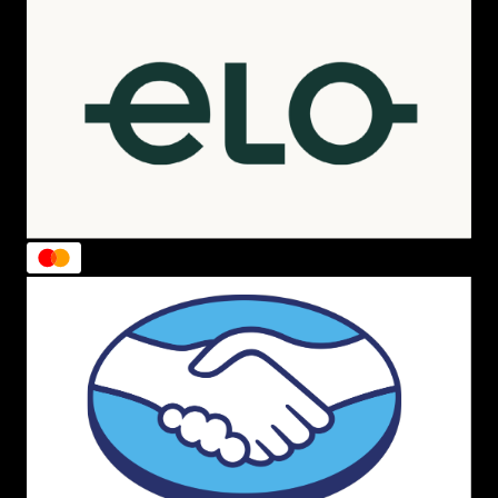
encontrar modelos icônicos como:
Melissa Harmonic:
Uma sandália de dedo
delicada e charmosa, perfeita para o verão.
Muitas versões trazem laços, flores e
detalhes que a tornam uma peça única.
Melissa Slide:
O clássico slide com o
design minimalista e confortável que a
Melissa faz tão bem. É ideal para quem
busca praticidade e um toque de
modernidade.
Melissa Papete:
A união perfeita da
robustez da papete com a leveza do
chinelo. A
Melissa Papete
é versátil,
confortável e perfeita para compor looks
casuais com atitude.
Havaianas:
Um verdadeiro ícone brasileiro, as
Havaianas
são sinônimo de conforto e
durabilidade. Em nosso outlet, você pode
encontrar modelos clássicos, estampas divertidas
e edições limitadas com preços especiais.
Outras Marcas:
Além de Melissa e Havaianas,
nosso outlet conta com chinelos e slides de outras
marcas que unem qualidade e design,
oferecendo ainda mais opções para o seu estilo.
Dicas para Escolher e Usar Seus Chinelos
Para que sua compra seja perfeita, considere estas