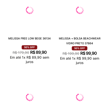
MELISSA FREE LOW BEGE 36134
MELISSA + BOLSA BEACHWEAR
VIDRO PRETO 37864
50%
OFF
50%
OFF
R$
89
,
90
R$
179
,
90
R$
99
,
90
R$
199
,
90
Em até
1
x
R$
89
,
90
sem
Em até
1
x
R$
99
,
90
sem
juros
juros