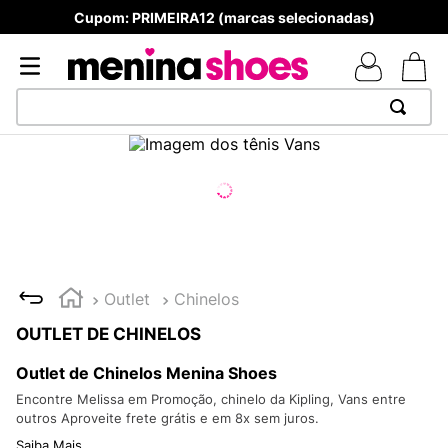
Cupom: PRIMEIRA12 (marcas selecionadas)
TERMOS MAIS BUSCADOS
1
º
TÊNIS NEWS BALANCE 530
2
º
NEW 9060
3
º
MELISSAS MINI BABY
4
º
TÊNIS VEJA WHITE
Outlet
Chinelos
5
º
ADIDAS
OUTLET DE CHINELOS
6
º
SAMBA
Outlet de Chinelos Menina Shoes
7
º
MELISSA SLIDE
Encontre Melissa em Promoção, chinelo da Kipling, Vans entre
outros Aproveite frete grátis e em 8x sem juros.
8
º
NEW BALANCE 204L
Saiba Mais...