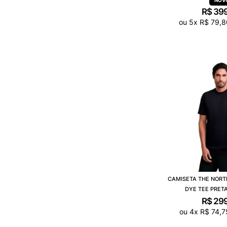
R$
39
ou
5
x
R$
79
,
8
CAMISETA THE NORT
DYE TEE PRET
R$
29
ou
4
x
R$
74
,
7