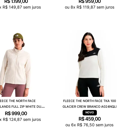
R$
1
.
199
,
00
R$
959
,
00
x
R$
149
,
87
sem juros
ou
8
x
R$
119
,
87
sem juros
EECE THE NORTH FACE
FLEECE THE NORTH FACE TKA 100
ANDS FULL ZIP WHITE DUNE
GLACIER CREW BRANCO A024NQLI
5GBDQMO
R$
999
,
00
R$
459
,
00
x
R$
124
,
87
sem juros
ou
6
x
R$
76
,
50
sem juros