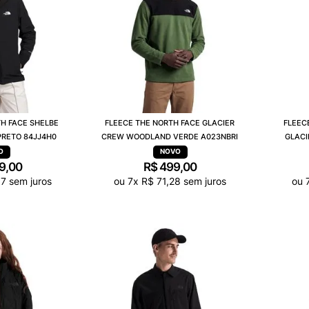
H FACE SHELBE
FLEECE THE NORTH FACE GLACIER
FLEEC
PRETO 84JJ4H0
CREW WOODLAND VERDE A023NBRI
GLACI
9
,
00
R$
499
,
00
37
sem juros
ou
7
x
R$
71
,
28
sem juros
ou