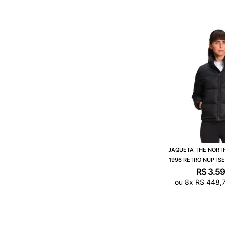
JAQUETA THE NORTH
1996 RETRO NUPTSE
R$
3
.
5
ou
8
x
R$
448
,