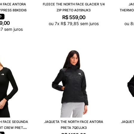
H FACE ANTORA
FLEECE THE NORTH FACE GLACIER 1/4
JA
YPRESS 8BKDDI6
ZIP PRETO A019NJK3
THERMOB
R$
559
,
00
9
,
00
ou
7
x
R$
79
,
85
sem juros
ou
8
37
sem juros
H FACE SEGUNDA
JAQUETA THE NORTH FACE ANTORA
JAQUET
GHT CREW PRETO
PRETA 7QEUJK3
JK3