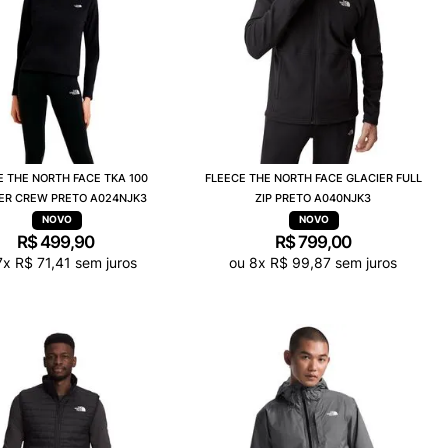
E THE NORTH FACE TKA 100
FLEECE THE NORTH FACE GLACIER FULL
ER CREW PRETO A024NJK3
ZIP PRETO A040NJK3
R$
499
,
90
R$
799
,
00
7
x
R$
71
,
41
sem juros
ou
8
x
R$
99
,
87
sem juros