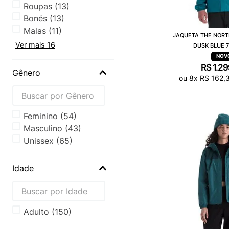
Roupas
(
13
)
Bonés
(
13
)
Malas
(
11
)
JAQUETA THE NORT
Ver mais 16
DUSK BLUE 
R$
1
.
29
Gênero
ou
8
x
R$
162
,
Feminino
(
54
)
Masculino
(
43
)
Unissex
(
65
)
Idade
Adulto
(
150
)