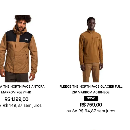
A THE NORTH FACE ANTORA
FLEECE THE NORTH FACE GLACIER FULL
MARROM 7QEY4HK
ZIP MARROM A018NBOE
R$
1
.
199
,
00
R$
759
,
00
x
R$
149
,
87
sem juros
ou
8
x
R$
94
,
87
sem juros