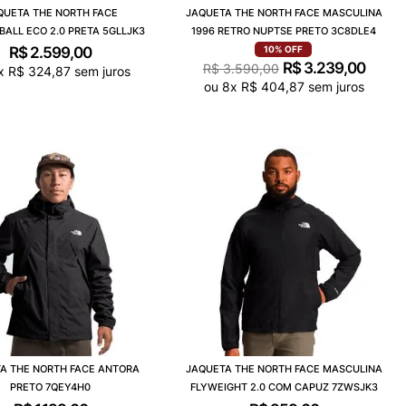
QUETA THE NORTH FACE
JAQUETA THE NORTH FACE MASCULINA
ALL ECO 2.0 PRETA 5GLLJK3
1996 RETRO NUPTSE PRETO 3C8DLE4
R$
2
.
599
,
00
10%
OFF
R$
3
.
239
,
00
R$
3
.
590
,
00
x
R$
324
,
87
sem juros
ou
8
x
R$
404
,
87
sem juros
A THE NORTH FACE ANTORA
JAQUETA THE NORTH FACE MASCULINA
PRETO 7QEY4H0
FLYWEIGHT 2.0 COM CAPUZ 7ZWSJK3