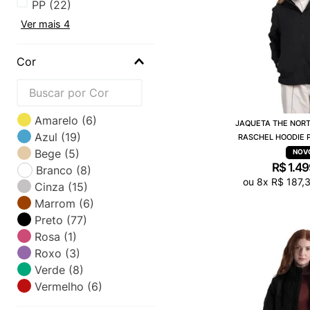
PP
(
22
)
Ver mais 4
Cor
Amarelo
(
6
)
JAQUETA THE NORT
Azul
(
19
)
RASCHEL HOODIE 
Bege
(
5
)
R$
1
.
49
Branco
(
8
)
ou
8
x
R$
187
,
Cinza
(
15
)
Marrom
(
6
)
Preto
(
77
)
Rosa
(
1
)
Roxo
(
3
)
Verde
(
8
)
Vermelho
(
6
)