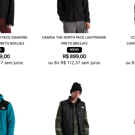
H FACE DIAMOND
CAMISA THE NORTH FACE LIGHTRANGE
CO
PRETO 8DPJJK3
PRETO 8B53JK3
CANY
9
,
00
R$
899
,
00
87
sem juros
ou
8
x
R$
112
,
37
sem juros
ou
8