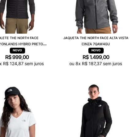
LETE THE NORTH FACE
JAQUETA THE NORTH FACE ALTA VISTA
ONLANDS HYBRID PRETO
CINZA 7QAW4GU
7UJJ4H0
R$
999
,
00
R$
1
.
499
,
00
x
R$
124
,
87
sem juros
ou
8
x
R$
187
,
37
sem juros