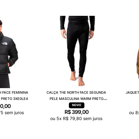
 FACE FEMININA
CALÇA THE NORTH FACE SEGUNDA
JAQUET
 PRETO 3XE0LE4
PELE MASCULINA WARM PRETO
A029NJK3
90
,
00
R$
399
,
00
75
sem juros
ou
8
ou
5
x
R$
79
,
80
sem juros