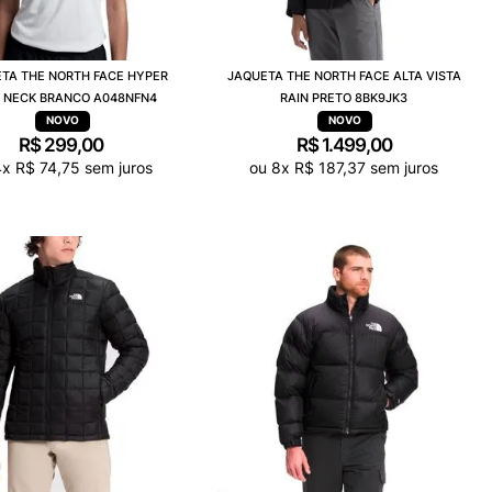
TA THE NORTH FACE HYPER
JAQUETA THE NORTH FACE ALTA VISTA
V NECK BRANCO A048NFN4
RAIN PRETO 8BK9JK3
R$
299
,
00
R$
1
.
499
,
00
4
x
R$
74
,
75
sem juros
ou
8
x
R$
187
,
37
sem juros