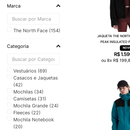
Marca
the north face
(
154
)
JAQUETA THE NORT
PEAK INSULATED 
Categoria
R$
1
.
59
ou
8
x
R$
199
,
Vestuários
(
69
)
Casacos e Jaquetas
(
42
)
Mochilas
(
34
)
Camisetas
(
31
)
Mochila Grande
(
24
)
Fleeces
(
22
)
Mochila Notebook
(
20
)