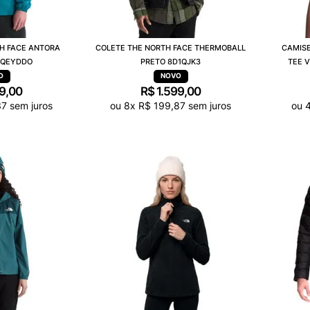
H FACE ANTORA
COLETE THE NORTH FACE THERMOBALL
CAMISE
7QEYDDO
PRETO 8D1QJK3
TEE 
9
,
00
R$
1
.
599
,
00
37
sem juros
ou
8
x
R$
199
,
87
sem juros
ou