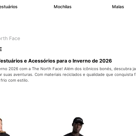
10
º
VEJA COUN
estuários
Mochilas
Malas
rth Face
E
estuários e Acessórios para o Inverno de 2026
erno 2026 com a The North Face! Além dos icônicos bonés, descubra jaq
 suas aventuras. Com materiais reciclados e qualidade que conquista fã
frio com estilo.