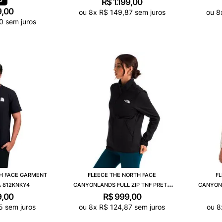
R$
1
.
199
,
00
9
,
00
ou
8
x
R$
149
,
87
sem juros
ou
8
0
sem juros
H FACE GARMENT
FLEECE THE NORTH FACE
FL
A 812KNKY4
CANYONLANDS FULL ZIP TNF PRETO
CANYONL
5GBD4H0
9
,
00
R$
999
,
00
5
sem juros
ou
8
x
R$
124
,
87
sem juros
ou
8