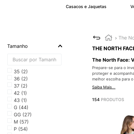
Casacos e Jaquetas
V
The No
Tamanho
THE NORTH FAC
The North Face: V
Prepare-se para o inv
35
(
2
)
proteger e acompanhar
36
(
2
)
melhor escolha para o 
37
(
2
)
Saiba Mais...
42
(
1
)
154
PRODUTOS
43
(
1
)
G
(
44
)
GG
(
27
)
M
(
57
)
P
(
54
)