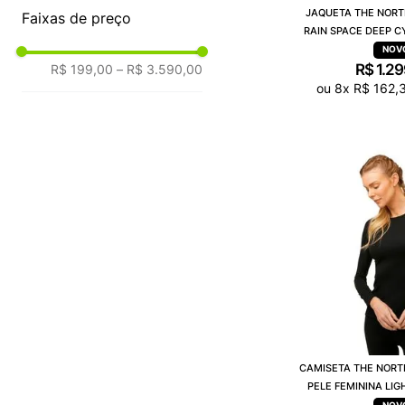
JAQUETA THE NORT
Faixas de preço
RAIN SPACE DEEP C
R$
1
.
29
R$ 199,00
–
R$ 3.590,00
ou
8
x
R$
162
,
CAMISETA THE NORT
PELE FEMININA LI
A034N