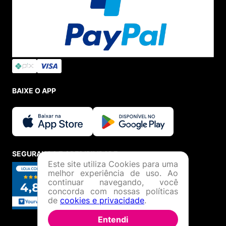
BAIXE O APP
SEGURANÇA E CREDIBILIDADE
Este site utiliza Cookies para uma
melhor experiência de uso. Ao
continuar navegando, você
concorda com nossas políticas
de
cookies e privacidade
.
Entendi