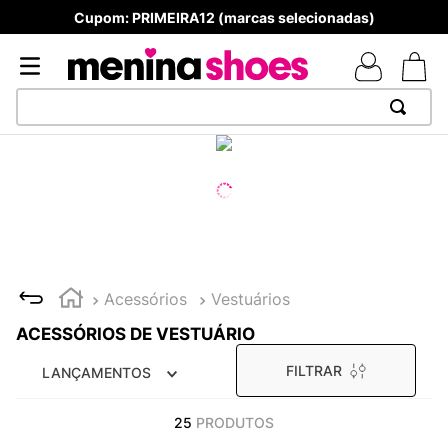
Cupom: PRIMEIRA12 (marcas selecionadas)
TERMOS MAIS BUSCADOS
1
º
TÊNIS NEWS BALANCE 530
2
º
NEW 9060
3
º
TÊNIS VEJA WHITE
4
º
MELISSAS MINI BABY
Acessórios
Vestuários
5
º
ADIDAS
ACESSÓRIOS DE VESTUÁRIO
6
º
SAMBA
FILTRAR
LANÇAMENTOS
7
º
MELISSA SLIDE
8
º
NEW 530
25
PRODUTOS