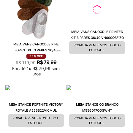
MEIA VANS CANOODLE PRINTED
KIT 3 PARES 36/40 VN000QBFIZQ
MEIA VANS CANOODLE PINE
POXA! JÁ VENDEMOS TODO O
ESTOQUE.
FOREST KIT 3 PARES 36/40
VN000QBFEN6
33%
OFF
R$
79
,
99
R$
119
,
90
Em até
1
x
R$
79
,
99
sem
juros
MEIA STANCE FORTNITE VICTORY
MEIA STANCE OG BRANCO
ROYALE A556B22VICMUL
M556D17OGGWHT
POXA! JÁ VENDEMOS TODO O
POXA! JÁ VENDEMOS TODO O
ESTOQUE.
ESTOQUE.