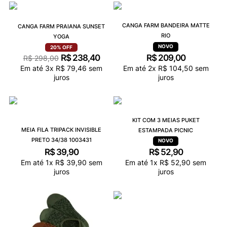
9
º
VANS TÊNIS VANS ULTRARANGE
10
º
NEW BALANCE 204L
CANGA FARM BANDEIRA MATTE
CANGA FARM PRAIANA SUNSET
RIO
YOGA
20%
OFF
R$
238
,
40
R$
209
,
00
R$
298
,
00
Em até
3
x
R$
79
,
46
sem
Em até
2
x
R$
104
,
50
sem
juros
juros
KIT COM 3 MEIAS PUKET
MEIA FILA TRIPACK INVISIBLE
ESTAMPADA PICNIC
PRETO 34/38 1003431
R$
39
,
90
R$
52
,
90
Em até
1
x
R$
39
,
90
sem
Em até
1
x
R$
52
,
90
sem
juros
juros