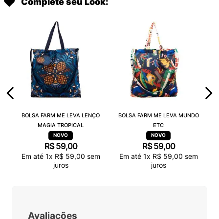
Complete seu Look:
BOLSA FARM ME LEVA LENÇO
BOLSA FARM ME LEVA MUNDO
MAGIA TROPICAL
ETC
R$
59
,
00
R$
59
,
00
Em até
1
x
R$
59
,
00
sem
Em até
1
x
R$
59
,
00
sem
juros
juros
Avaliações