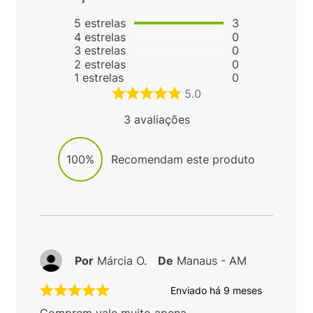
5
estrelas
3
4
estrelas
0
3
estrelas
0
2
estrelas
0
1
estrelas
0
5.0
3
avaliações
100%
Recomendam este produto
Por
Márcia O.
De
Manaus - AM
Enviado há
9 meses
Comprem vale muito apena