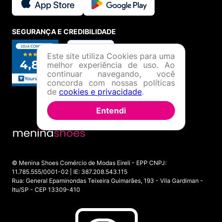
SEGURANÇA E CREDIBILIDADE
Este site utiliza Cookies para uma
melhor experiência de uso. Ao
continuar navegando, você
concorda com nossas políticas
de
cookies e privacidade
.
Entendi
© Menina Shoes Comércio de Modas Eireli - EPP CNPJ:
11.785.555/0001-02 | IE: 387.208.543.115
Rua: General Epaminondas Teixeira Guimarães, 193 - Vila Gardiman -
Itu/SP - CEP 13309-410