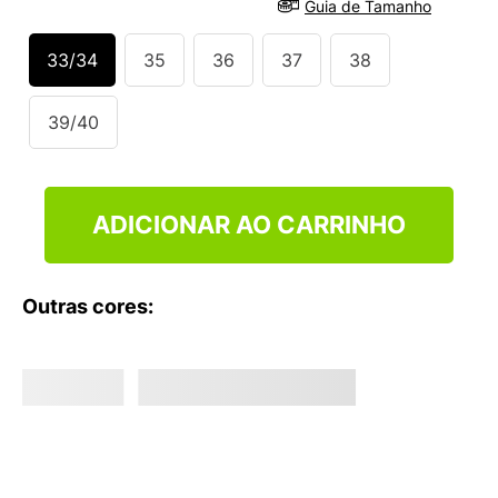
Guia de Tamanho
9
º
VEJA COUNTRY
10
º
NEW 530
33/34
35
36
37
38
39/40
ADICIONAR AO CARRINHO
Outras cores: