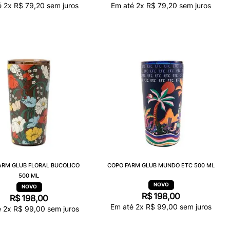
é
2
x
R$
79
,
20
sem juros
Em até
2
x
R$
79
,
20
sem juros
ARM GLUB FLORAL BUCOLICO
COPO FARM GLUB MUNDO ETC 500 ML
500 ML
R$
198
,
00
R$
198
,
00
Em até
2
x
R$
99
,
00
sem juros
é
2
x
R$
99
,
00
sem juros