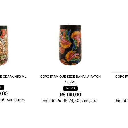
E ODARA 450 ML
COPO FARM QUE SEDE BANANA PATCH
COPO F
450 ML
9
,
00
R$
149
,
00
,
50
sem juros
Em até
2
x
R$
74
,
50
sem juros
Em at