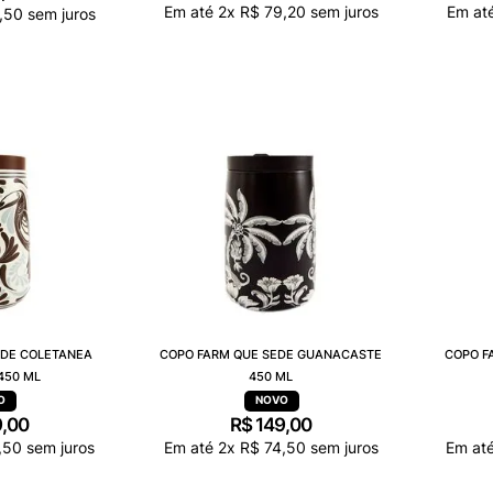
Em até
2
x
R$
79
,
20
sem juros
Em at
,
50
sem juros
EDE COLETANEA
COPO FARM QUE SEDE GUANACASTE
COPO F
450 ML
450 ML
9
,
00
R$
149
,
00
,
50
sem juros
Em até
2
x
R$
74
,
50
sem juros
Em at