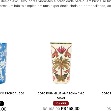
esign exclusivo, cores vibrantes e praticidade para quem busca se hidr
10
º
VANS TÊNI
forma um hábito simples em uma experiência cheia de personalidade, a
ÇO TROPICAL 500
COPO FARM GLUB AMAZONIA CHIC
COPO F
500ML
20%
OFF
R$
158
,
40
9
,
00
R$
198
,
00
R