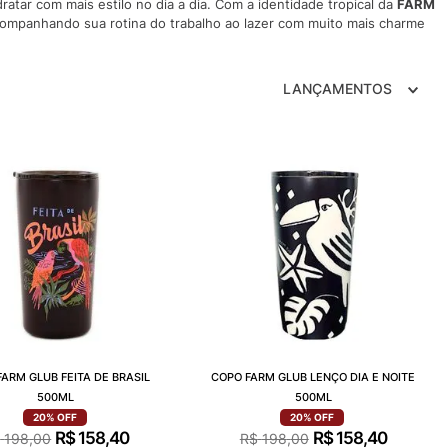
atar com mais estilo no dia a dia. Com a identidade tropical da
FARM
S VANS ULTRARANGE
companhando sua rotina do trabalho ao lazer com muito mais charme
LANÇAMENTOS
ARM GLUB FEITA DE BRASIL
COPO FARM GLUB LENÇO DIA E NOITE
500ML
500ML
20%
OFF
20%
OFF
R$
158
,
40
R$
158
,
40
$
198
,
00
R$
198
,
00