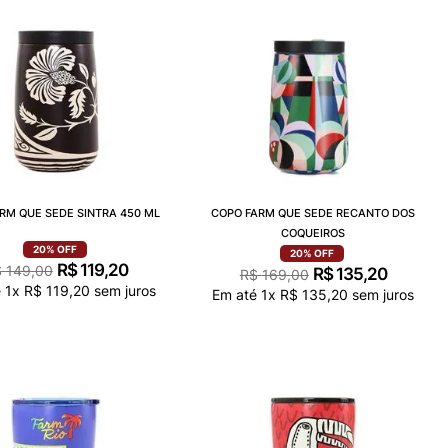
RM QUE SEDE SINTRA 450 ML
COPO FARM QUE SEDE RECANTO DOS
COQUEIROS
20%
OFF
20%
OFF
R$
119
,
20
$
149
,
00
R$
135
,
20
R$
169
,
00
é
1
x
R$
119
,
20
sem juros
Em até
1
x
R$
135
,
20
sem juros