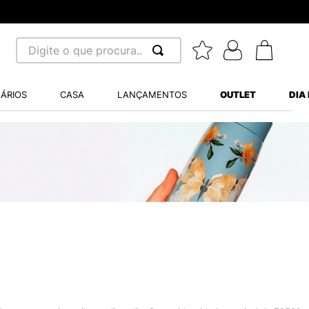
Digite o que procura...
 BUSCADOS
ÁRIOS
CASA
LANÇAMENTOS
OUTLET
DIA
S BALANCE 530
MINI BABY
A WHITE
LIDE
NCE 204L