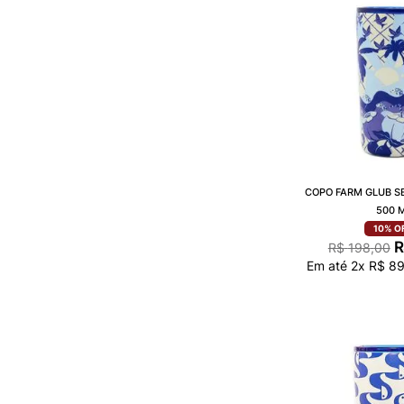
COPO FARM GLUB S
500 
10%
O
R
R$
198
,
00
Em até
2
x
R$
8