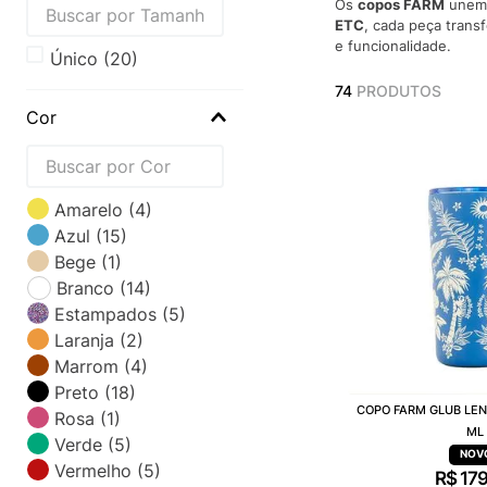
Os
copos FARM
unem d
ETC
, cada peça trans
e funcionalidade.
Único
(
20
)
74
PRODUTOS
Cor
Amarelo
(
4
)
Azul
(
15
)
Bege
(
1
)
Branco
(
14
)
Estampados
(
5
)
Laranja
(
2
)
Marrom
(
4
)
Preto
(
18
)
COPO FARM GLUB LEN
Rosa
(
1
)
ML
Verde
(
5
)
Vermelho
(
5
)
R$
17