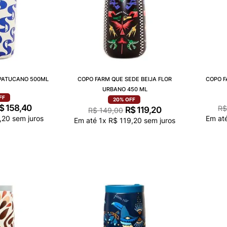
PATUCANO 500ML
COPO FARM QUE SEDE BEIJA FLOR
COPO F
URBANO 450 ML
FF
20%
OFF
$
158
,
40
R
R$
119
,
20
R$
149
,
00
,
20
sem juros
Em at
Em até
1
x
R$
119
,
20
sem juros