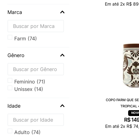
Em até
2
x
R$
89
Marca
farm
(
74
)
Gênero
Feminino
(
71
)
Unissex
(
14
)
COPO FARM QUE S
Idade
TROPICAL 
R$
14
Em até
2
x
R$
74
Adulto
(
74
)