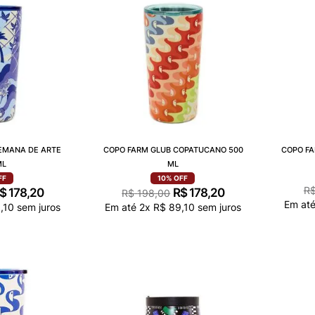
EMANA DE ARTE
COPO FARM GLUB COPATUCANO 500
COPO FA
ML
ML
FF
10%
OFF
R
$
178
,
20
R$
178
,
20
R$
198
,
00
Em at
9
,
10
sem juros
Em até
2
x
R$
89
,
10
sem juros