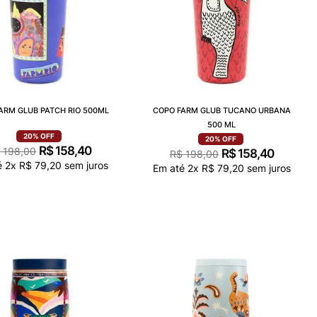
ARM GLUB PATCH RIO 500ML
COPO FARM GLUB TUCANO URBANA
500 ML
20%
OFF
20%
OFF
R$
158
,
40
$
198
,
00
R$
158
,
40
R$
198
,
00
é
2
x
R$
79
,
20
sem juros
Em até
2
x
R$
79
,
20
sem juros