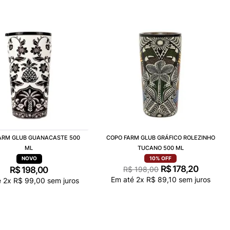
ARM GLUB GUANACASTE 500
COPO FARM GLUB GRÁFICO ROLEZINHO
ML
TUCANO 500 ML
10%
OFF
R$
178
,
20
R$
198
,
00
R$
198
,
00
Em até
2
x
R$
89
,
10
sem juros
é
2
x
R$
99
,
00
sem juros