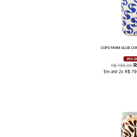
COPO FARM GLUB CO
20%
O
R
R$
198
,
00
Em até
2
x
R$
79