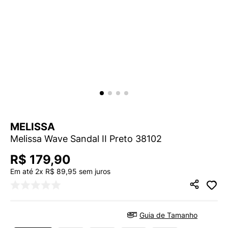
9
º
VANS TÊNIS VANS ULTRARANGE
10
º
NEW BALANCE 204L
MELISSA
Melissa Wave Sandal II Preto 38102
R$
179
,
90
Em até
2
x
R$
89
,
95
sem juros
Guia de Tamanho