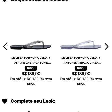
MELISSA HARMONIC JELLY +
MELISSA HARMONIC JELLY +
ANTONELA BRAGA FUME
ANTONELA BRAGA CINZA
TRANSPARENTE 38263
TRANSPARENTE 38263
R$
139
,
90
R$
139
,
90
Em até
1
x
R$
139
,
90
sem
Em até
1
x
R$
139
,
90
sem
juros
juros
Complete seu Look: