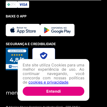
BAIXE O APP
SEGURANÇA E CREDIBILIDADE
Este site utiliza Cookies para uma
melhor experiência de uso. Ao
continuar navegando, você
concorda com nossas políticas
de
cookies e privacidade
.
Entendi