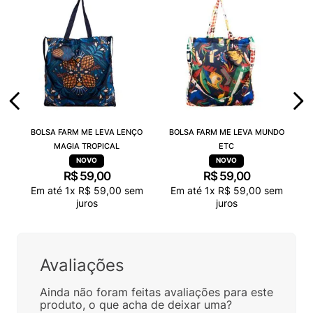
BOLSA FARM ME LEVA LENÇO
BOLSA FARM ME LEVA MUNDO
MAGIA TROPICAL
ETC
R$
59
,
00
R$
59
,
00
Em até
1
x
R$
59
,
00
sem
Em até
1
x
R$
59
,
00
sem
juros
juros
Avaliações
Ainda não foram feitas avaliações para este
produto, o que acha de deixar uma?