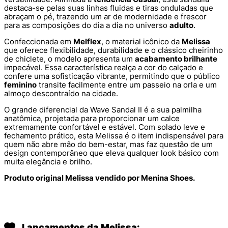
destaca-se pelas suas linhas fluidas e tiras onduladas que
abraçam o pé, trazendo um ar de modernidade e frescor
para as composições do dia a dia no universo
adulto
.
Confeccionada em
Melflex
, o material icônico da
Melissa
que oferece flexibilidade, durabilidade e o clássico cheirinho
de chiclete, o modelo apresenta um
acabamento brilhante
impecável. Essa característica realça a cor do calçado e
confere uma sofisticação vibrante, permitindo que o público
feminino
transite facilmente entre um passeio na orla e um
almoço descontraído na cidade.
O grande diferencial da Wave Sandal II é a sua palmilha
anatômica, projetada para proporcionar um calce
extremamente confortável e estável. Com solado leve e
fechamento prático, esta Melissa é o item indispensável para
quem não abre mão do bem-estar, mas faz questão de um
design contemporâneo que eleva qualquer look básico com
muita elegância e brilho.
Produto original Melissa vendido por Menina Shoes.
Lançamentos da Melissa: