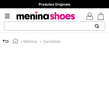
Produtos Originais
TERMOS MAIS BUSCADOS
Melissa
Sandálias
1
º
TÊNIS NEWS BALANCE 530
2
º
NEW 9060
3
º
TÊNIS VEJA WHITE
4
º
MELISSAS MINI BABY
5
º
ADIDAS
6
º
SAMBA
7
º
MELISSA SLIDE
8
º
NEW 530