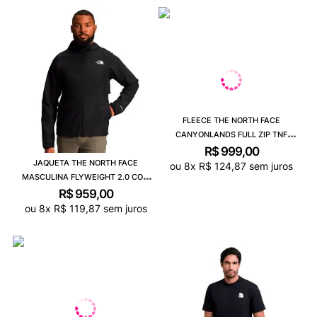
FLEECE THE NORTH FACE
CANYONLANDS FULL ZIP TNF
PRETO 5GBD4H0
R$
999
,
00
JAQUETA THE NORTH FACE
ou
8
x
R$
124
,
87
sem juros
MASCULINA FLYWEIGHT 2.0 COM
CAPUZ 7ZWSJK3
R$
959
,
00
ou
8
x
R$
119
,
87
sem juros