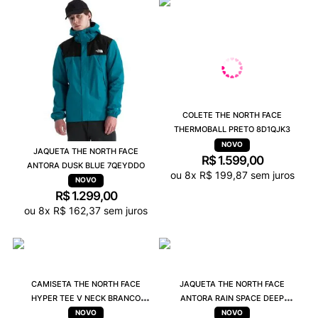
COLETE THE NORTH FACE
THERMOBALL PRETO 8D1QJK3
JAQUETA THE NORTH FACE
R$
1
.
599
,
00
ANTORA DUSK BLUE 7QEYDDO
ou
8
x
R$
199
,
87
sem juros
R$
1
.
299
,
00
ou
8
x
R$
162
,
37
sem juros
CAMISETA THE NORTH FACE
JAQUETA THE NORTH FACE
HYPER TEE V NECK BRANCO
ANTORA RAIN SPACE DEEP
A048NFN4
CYPRESS 8BKDDI6