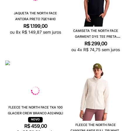
JAQUETA THE NORTH FACE
ANTORA PRETO 7QEY4H0
R$
1
.
199
,
00
CAMISETA THE NORTH FACE
ou
8
x
R$
149
,
87
sem juros
GARMENT DYE TEE PRETA
812KNKY4
R$
299
,
00
ou
4
x
R$
74
,
75
sem juros
FLEECE THE NORTH FACE TKA 100
GLACIER CREW BRANCO A024NQLI
FLEECE THE NORTH FACE
R$
459
,
00
CANYONLANDS FULL ZIP WHITE