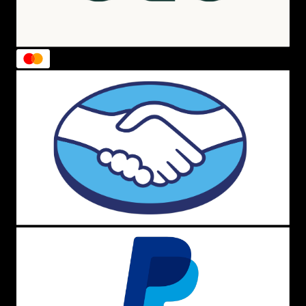
treinos.
Soluções Inteligentes e Moda Casa
Estendendo o conceito de sofisticação para além do
closet, apresentamos uma curadoria premium de
utilidades. Facilite a gestão das suas roupas com
acessórios funcionais de lavanderia — como cestos
organizadores de roupa suja e tábuas de amolar e passar
de alta estabilidade —, além de equipar o coração do seu
lar com itens de cozinha que são verdadeiros ícones de
design, como as famosas panelas e cerâmicas francesas
da
Le Creuset
.
3. As Grifes de Camisetas Mais Desejadas
do Mundo
Selecionamos as assinaturas que lideram o topo das
buscas globais, o universo esportivo e a cultura
streetwear para fazer parte do seu dia a dia:
Camiseta Adidas:
Carrega o peso histórico das
Três Listras e do icônico logotipo
Trefoil
. É a
escolha definitiva para quem busca durabilidade