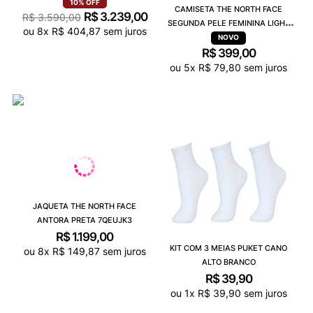
PRETO 3C8DLE4
10%
OFF
CAMISETA THE NORTH FACE
R$
3
.
239
,
00
R$
3
.
590
,
00
SEGUNDA PELE FEMININA LIGHT
ou
8
x
R$
404
,
87
sem juros
CREW PRETO A034NJK3
R$
399
,
00
ou
5
x
R$
79
,
80
sem juros
JAQUETA THE NORTH FACE
ANTORA PRETA 7QEUJK3
R$
1
.
199
,
00
KIT COM 3 MEIAS PUKET CANO
ou
8
x
R$
149
,
87
sem juros
ALTO BRANCO
R$
39
,
90
ou
1
x
R$
39
,
90
sem juros