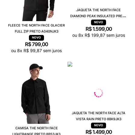
JAQUETA THE NORTH FACE
DIAMOND PEAK INSULATED PRETO
8DPJJK3
FLEECE THE NORTH FACE GLACIER
R$
1
.
599
,
00
FULL ZIP PRETO A040NJK3
ou
8
x
R$
199
,
87
sem juros
R$
799
,
00
ou
8
x
R$
99
,
87
sem juros
JAQUETA THE NORTH FACE ALTA
VISTA RAIN PRETO 8BK9JK3
CAMISA THE NORTH FACE
R$
1
.
499
,
00
LIGHTRANGE PRETO 8B53JK3