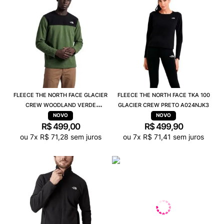
FLEECE THE NORTH FACE GLACIER
FLEECE THE NORTH FACE TKA 100
CREW WOODLAND VERDE
GLACIER CREW PRETO A024NJK3
A023NBRI
R$
499
,
00
R$
499
,
90
ou
7
x
R$
71
,
28
sem juros
ou
7
x
R$
71
,
41
sem juros