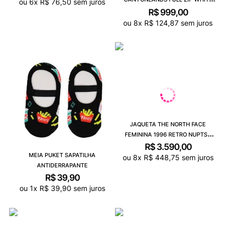
ou
6
x
R$
76
,
50
sem juros
DUNE 5GBDQMO
R$
999
,
00
ou
8
x
R$
124
,
87
sem juros
JAQUETA THE NORTH FACE
FEMININA 1996 RETRO NUPTSE
PRETO 3XE0LE4
R$
3
.
590
,
00
MEIA PUKET SAPATILHA
ou
8
x
R$
448
,
75
sem juros
ANTIDERRAPANTE
R$
39
,
90
ou
1
x
R$
39
,
90
sem juros