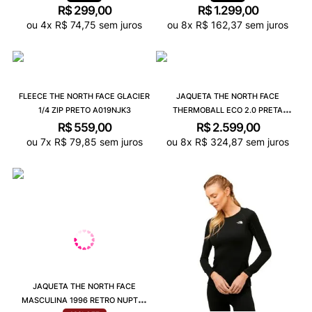
R$
299
,
00
R$
1
.
299
,
00
ou
4
x
R$
74
,
75
sem juros
ou
8
x
R$
162
,
37
sem juros
FLEECE THE NORTH FACE GLACIER
JAQUETA THE NORTH FACE
1/4 ZIP PRETO A019NJK3
THERMOBALL ECO 2.0 PRETA
5GLLJK3
R$
559
,
00
R$
2
.
599
,
00
ou
7
x
R$
79
,
85
sem juros
ou
8
x
R$
324
,
87
sem juros
JAQUETA THE NORTH FACE
MASCULINA 1996 RETRO NUPTSE