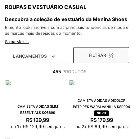
9
º
NEW 530
ROUPAS E VESTUÁRIO CASUAL
10
º
VANS TÊNIS VANS ULTRARANGE
Descubra a coleção de vestuário da Menina Shoes
E monte looks incríveis com as principais tendências de moda e
as marcas mais desejadas do momento.
Saiba Mais...
FILTRAR
LANÇAMENTOS
455
PRODUTOS
CAMISTA ADIDAS ADICOLOR
CAMISETA ADIDAS SLIM
PSTRIPES WARM VANILLA KS9994
ESSENTIALS KQ6699
R$
129
,
99
R$
179
,
99
ou
1
x
R$
129
,
99
sem juros
ou
2
x
R$
89
,
99
sem juros