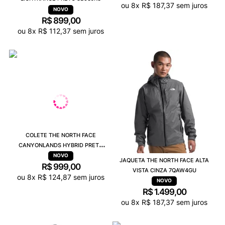
ou
8
x
R$
187
,
37
sem juros
R$
899
,
00
ou
8
x
R$
112
,
37
sem juros
COLETE THE NORTH FACE
CANYONLANDS HYBRID PRETO
7UJJ4H0
JAQUETA THE NORTH FACE ALTA
R$
999
,
00
VISTA CINZA 7QAW4GU
ou
8
x
R$
124
,
87
sem juros
R$
1
.
499
,
00
ou
8
x
R$
187
,
37
sem juros