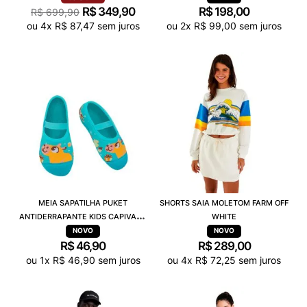
R$
349
,
90
R$
198
,
00
R$
699
,
90
ou
4
x
R$
87
,
47
sem juros
ou
2
x
R$
99
,
00
sem juros
MEIA SAPATILHA PUKET
SHORTS SAIA MOLETOM FARM OFF
ANTIDERRAPANTE KIDS CAPIVARA
WHITE
CHOCOLATE
R$
46
,
90
R$
289
,
00
ou
1
x
R$
46
,
90
sem juros
ou
4
x
R$
72
,
25
sem juros