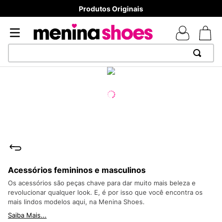
Produtos Originais
TERMOS MAIS BUSCADOS
1
º
TÊNIS NEWS BALANCE 530
2
º
MELISSAS MINI BABY
3
º
NEW 9060
4
º
TÊNIS VEJA WHITE
5
º
ADIDAS
Acessórios femininos e masculinos
6
º
SAMBA
Os acessórios são peças chave para dar muito mais beleza e
7
º
MELISSA SLIDE
revolucionar qualquer look. E, é por isso que você encontra os
mais lindos modelos aqui, na Menina Shoes.
8
º
VANS TÊNIS VANS ULTRARANGE
Saiba Mais...