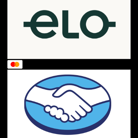
também decorada no tema respectivo, que ajuda no
transporte
, evitando possíveis
danos
ao produto. Incrível
não é mesmo?
Caneca termica: Essa maravilha conserva sua
bebida
quente por até
duas horas
, sendo assim uma escolha
muito melhor para levar sua
bebida
do que em uma
garrafa de cafe.
Ela possui fechamento seguro e uma
alça lateral
perfeita para você segurar sua caneca
sem
queimar suas mãos
.
Disponível na versão da
Lilica Repilica
e na
Pai de Gato
,
que vem com uma linda
coleira
para seu gatinho ficar
combinando perfeitamente com o seu
copo
maravilhoso
.
Caneca com pompom : Essas são
canecas
feitas com
cerâmica
perfeitas para tomar sua bebida favorita ou
enfeitar seu
ambiente de trabalho
, de
estudo
, etc. Ela
conta com
alça
para segurar, evitando assim possíveis
queimas nas suas mãos e nessa mesma alça vem um
lindo
pompom
que dá um charme incrível ao produto.
E tem para todos os gostos viu? Disponível nas
estampas:
Amiga Incrível, Amor**
e coisas boas, Lilica
Fun Colors** e
Amigas do coração
.