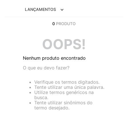
9
º
VEJA COUNTRY
LANÇAMENTOS
10
º
NEW 530
0
PRODUTO
OOPS!
Nenhum produto encontrado
O que eu devo fazer?
Verifique os termos digitados.
Tente utilizar uma única palavra.
Utilize termos genéricos na
busca.
Tente utilizar sinônimos do
termo desejado.