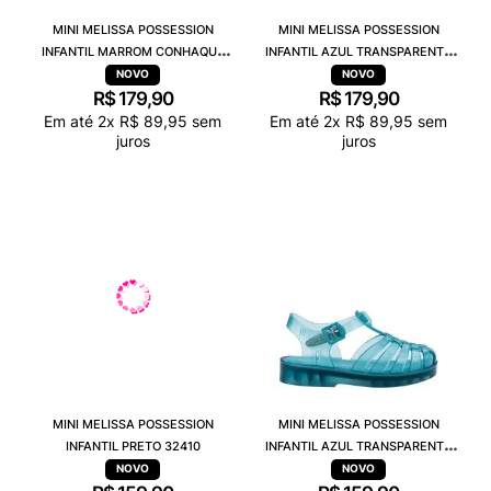
MINI MELISSA POSSESSION
MINI MELISSA POSSESSION
INFANTIL MARROM CONHAQUE
INFANTIL AZUL TRANSPARENTE
32409
32409
R$
179
,
90
R$
179
,
90
Em até
2
x
R$
89
,
95
sem
Em até
2
x
R$
89
,
95
sem
juros
juros
MINI MELISSA POSSESSION
MINI MELISSA POSSESSION
INFANTIL PRETO 32410
INFANTIL AZUL TRANSPARENTE
32410