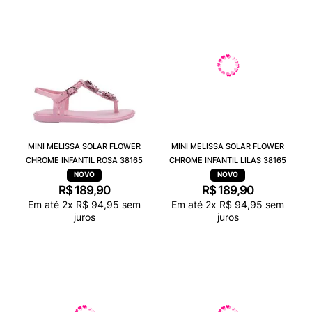
MINI MELISSA SOLAR FLOWER
MINI MELISSA SOLAR FLOWER
CHROME INFANTIL ROSA 38165
CHROME INFANTIL LILAS 38165
R$
189
,
90
R$
189
,
90
Em até
2
x
R$
94
,
95
sem
Em até
2
x
R$
94
,
95
sem
juros
juros