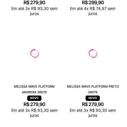
R$
279
,
90
R$
299
,
90
Em até
3
x
R$
93
,
30
sem
Em até
4
x
R$
74
,
97
sem
juros
juros
MELISSA WAVE PLATFORM
MELISSA WAVE PLATFORM PRETO
MARROM 38076
38076
R$
279
,
90
R$
279
,
90
Em até
3
x
R$
93
,
30
sem
Em até
3
x
R$
93
,
30
sem
juros
juros