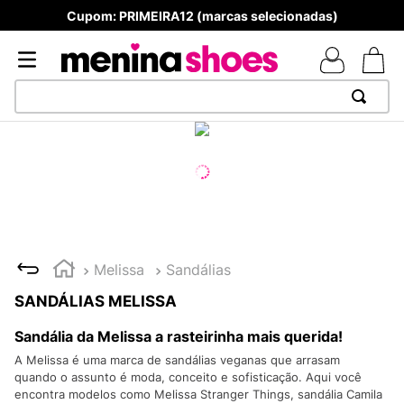
Cupom: PRIMEIRA12 (marcas selecionadas)
TERMOS MAIS BUSCADOS
1
º
TÊNIS NEWS BALANCE 530
2
º
NEW 9060
3
º
TÊNIS VEJA WHITE
4
º
MELISSAS MINI BABY
Melissa
Sandálias
5
º
ADIDAS
SANDÁLIAS MELISSA
6
º
SAMBA
Sandália da Melissa a rasteirinha mais querida!
7
º
MELISSA SLIDE
A Melissa é uma marca de sandálias veganas que arrasam
quando o assunto é moda, conceito e sofisticação. Aqui você
8
º
NEW 530
encontra modelos como Melissa Stranger Things, sandália Camila