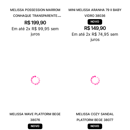
MELISSA POSSESSION MARROM
MINI MELISSA ARANHA 79 II BABY
CONHAQUE TRANSPARENTE
VIDRO 38036
32408
R$
199
,
90
R$
149
,
90
Em até
2
x
R$
99
,
95
sem
juros
Em até
2
x
R$
74
,
95
sem
juros
MELISSA WAVE PLATFORM BEGE
MELISSA COZY SANDAL
38076
PLATFORM BEGE 38077