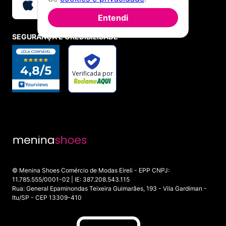
Para que sua Melissa dure por anos e mantenha o brilho,
siga estas recomendações:
Entendi
Lavagem:
Use apenas água fria/morna e sabão
SEGURANÇA E CREDIBILIDADE
neutro com uma esponja macia.
Secagem:
Sempre à sombra. O calor excessivo
(sol ou secadores) pode deformar o Melflex.
Armazenamento:
Guarde em local arejado e
evite empilhar calçados pesados sobre elas para
não marcar as tiras.
Perfume:
Para preservar o cheirinho de chiclete,
mantenha o calçado limpo e arejado após o uso.
Por que comprar Melissa Original na
Menina Shoes?
Com mais de
15 anos de história
, a
Menina Shoes
é
revendedora oficial da Melissa. Aqui você encontra as
coleções completas e as melhores condições de compra:
© Menina Shoes Comércio de Modas Eireli - EPP CNPJ:
Love Points:
Nosso programa de cashback para
11.785.555/0001-02 | IE: 387.208.543.115
você economizar na próxima compra.
Rua: General Epaminondas Teixeira Guimarães, 193 - Vila Gardiman -
Brindes Exclusivos:
Adoramos mimar nossas
Itu/SP - CEP 13309-410
clientes com itens colecionáveis.
Multimarcas:
Além de Melissa, somos
especialistas em marcas como
Vert (Veja)
,