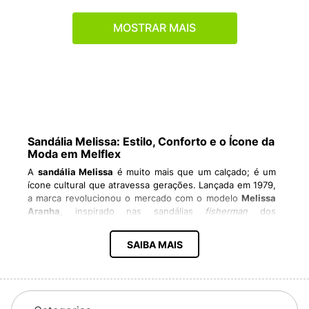
MOSTRAR MAIS
Sandália Melissa: Estilo, Conforto e o Ícone da
Moda em Melflex
A
sandália Melissa
é muito mais que um calçado; é um
ícone cultural que atravessa gerações. Lançada em 1979,
a marca revolucionou o mercado com o modelo
Melissa
Aranha
, inspirado nas sandálias
fisherman
dos
pescadores da Riviera Francesa. Desde então, a Melissa
já criou mais de 500 modelos, exportando para 80 países
SAIBA MAIS
e conquistando legiões de fãs apaixonados, as famosas
"Melisseiras".
Produzidas em
Melflex
, um material exclusivo, as
sandálias unem durabilidade, flexibilidade e aquele
acabamento sofisticado que só a Melissa possui.