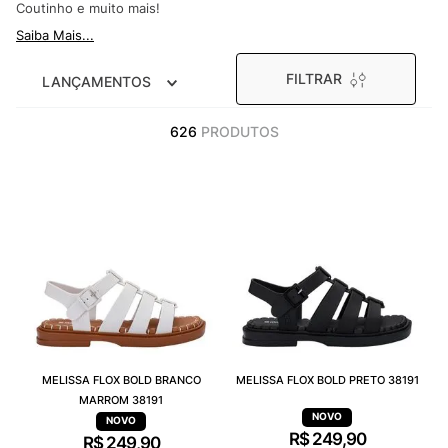
Coutinho e muito mais!
9
º
VANS TÊNIS VANS ULTRARANGE
Saiba Mais...
10
º
NEW BALANCE 204L
FILTRAR
LANÇAMENTOS
626
PRODUTOS
MELISSA FLOX BOLD BRANCO
MELISSA FLOX BOLD PRETO 38191
MARROM 38191
R$
249
,
90
R$
249
,
90