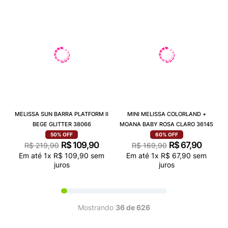
MELISSA SUN BARRA PLATFORM II
MINI MELISSA COLORLAND +
BEGE GLITTER 38066
MOANA BABY ROSA CLARO 36145
50%
OFF
60%
OFF
R$
109
,
90
R$
67
,
90
R$
219
,
90
R$
169
,
90
Em até
1
x
R$
109
,
90
sem
Em até
1
x
R$
67
,
90
sem
juros
juros
Mostrando
36 de 626