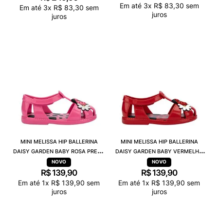
Em até
3
x
R$
83
,
30
sem
Em até
3
x
R$
83
,
30
sem
juros
juros
MINI MELISSA HIP BALLERINA
MINI MELISSA HIP BALLERINA
DAISY GARDEN BABY ROSA PRETO
DAISY GARDEN BABY VERMELHO
38115
PRETO 38115
R$
139
,
90
R$
139
,
90
Em até
1
x
R$
139
,
90
sem
Em até
1
x
R$
139
,
90
sem
juros
juros