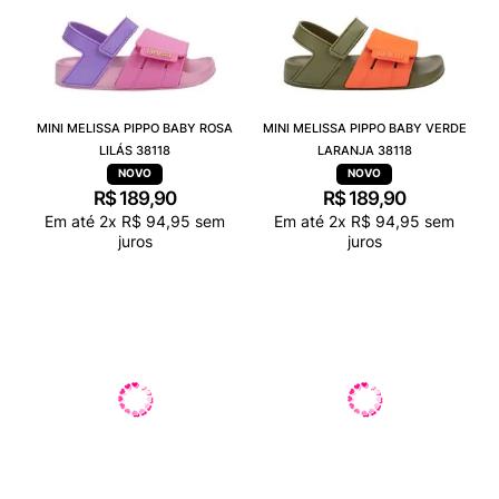
MINI MELISSA PIPPO BABY ROSA
MINI MELISSA PIPPO BABY VERDE
LILÁS 38118
LARANJA 38118
R$
189
,
90
R$
189
,
90
Em até
2
x
R$
94
,
95
sem
Em até
2
x
R$
94
,
95
sem
juros
juros