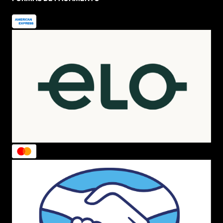
no parque e um encontro com amigos.
Melissa Bloomy e Solar Boho
A
Bloomy Sandal
é inspirada na natureza, com tiras que
abraçam o pé. Para quem ama o estilo
hippie chic
, a
Solar Boho
combina a leveza da marca com detalhes da
estética boho e fechamento por fivela.
Melissa Tresse
Uma celebração da textura! O modelo
Tresse
simula o
trançado artesanal com a modernidade do acabamento
brilhante da Melissa. É a escolha certa para looks mais
refinados e elegantes.
Melissa Walk Sandal e Glide
A
Walk Sandal
redefine o estilo casual com tiras largas e
robustas no estilo slide. Já a
Melissa Glide
é para quem
não dispensa um salto leve, unindo elevação e o
inconfundível cheirinho da marca.