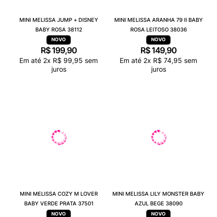
MINI MELISSA JUMP + DISNEY
MINI MELISSA ARANHA 79 II BABY
BABY ROSA 38112
ROSA LEITOSO 38036
R$
199
,
90
R$
149
,
90
Em até
2
x
R$
99
,
95
sem
Em até
2
x
R$
74
,
95
sem
juros
juros
MINI MELISSA COZY M LOVER
MINI MELISSA LILY MONSTER BABY
BABY VERDE PRATA 37501
AZUL BEGE 38090