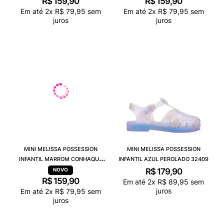
R$
159
,
90
R$
159
,
90
Em até
2
x
R$
79
,
95
sem
Em até
2
x
R$
79
,
95
sem
juros
juros
MINI MELISSA POSSESSION
MINI MELISSA POSSESSION
INFANTIL MARROM CONHAQUE
INFANTIL AZUL PEROLADO 32409
32410
R$
179
,
90
R$
159
,
90
Em até
2
x
R$
89
,
95
sem
juros
Em até
2
x
R$
79
,
95
sem
juros