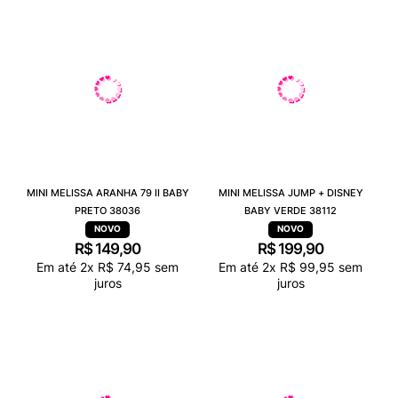
MINI MELISSA ARANHA 79 II BABY
MINI MELISSA JUMP + DISNEY
PRETO 38036
BABY VERDE 38112
R$
149
,
90
R$
199
,
90
Em até
2
x
R$
74
,
95
sem
Em até
2
x
R$
99
,
95
sem
juros
juros