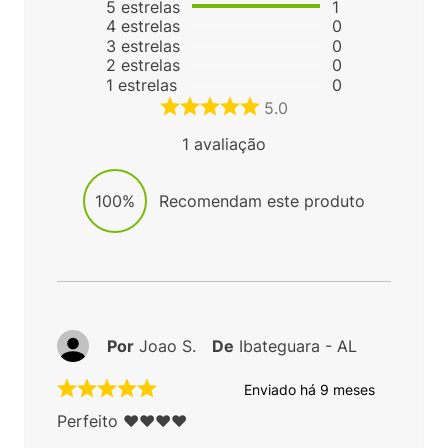
5
estrelas
1
4
estrelas
0
3
estrelas
0
2
estrelas
0
1
estrelas
0
5.0
1
avaliação
100%
Recomendam este produto
Por
Joao S.
De
Ibateguara - AL
Enviado há
9 meses
Perfeito ❤️❤️❤️❤️