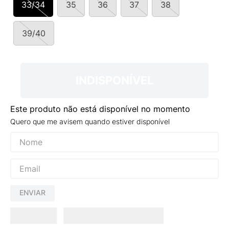
33/34
35
36
37
38
9
º
NEW 530
10
º
VANS TÊNIS VANS ULTRARANGE
39/40
INDISPONÍVEL
Este produto não está disponível no momento
Quero que me avisem quando estiver disponível
ENVIAR