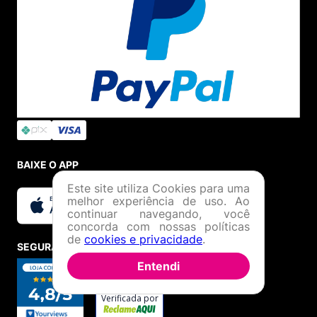
BAIXE O APP
Este site utiliza Cookies para uma
melhor experiência de uso. Ao
continuar navegando, você
concorda com nossas políticas
de
cookies e privacidade
.
SEGURANÇA E CREDIBILIDADE
Entendi