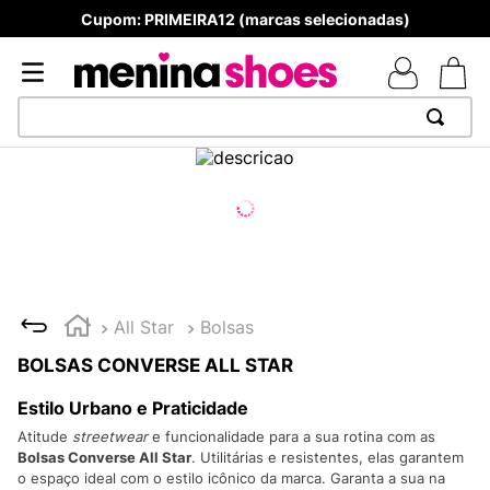
Cupom: PRIMEIRA12 (marcas selecionadas)
TERMOS MAIS BUSCADOS
1
º
TÊNIS NEWS BALANCE 530
2
º
MELISSAS MINI BABY
3
º
NEW 9060
4
º
TÊNIS VEJA WHITE
All Star
Bolsas
5
º
ADIDAS
BOLSAS CONVERSE ALL STAR
6
º
SAMBA
Estilo Urbano e Praticidade
7
º
MELISSA SLIDE
Atitude
streetwear
e funcionalidade para a sua rotina com as
Bolsas Converse All Star
. Utilitárias e resistentes, elas garantem
8
º
VANS TÊNIS VANS ULTRARANGE
o espaço ideal com o estilo icônico da marca. Garanta a sua na