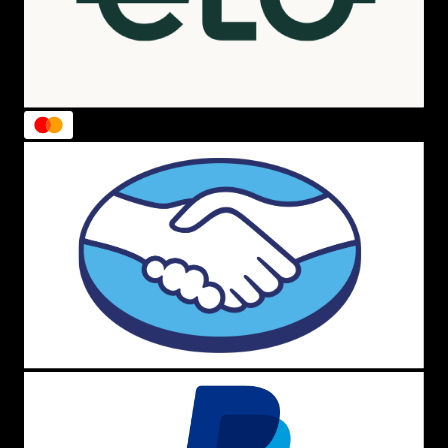
sustentabilidade e moda urbana por sua abertura ampla e
facilidade de uso.
Bolsa Converse Chuck Taylor Tote Bag Preto:
Confeccionada com materiais resistentes, traz o
icônico patch do logo Chuck Taylor em destaque,
sendo perfeita para as compras do dia a dia ou
passeios casuais.
Bolsa Converse Seasonal Graphic Tote Egret:
Uma opção em tom off-white (
egret
) com
grafismos sazonais exclusivos da marca, ideal
para iluminar looks de verão ou produções mais
cleans.
Perguntas e Respostas Frequentes sobre
Bolsas Converse All Star
Por que Garantir sua Bolsa Converse na
Menina Shoes?
Seja para ir à escola, faculdade, treinos ou para brilhar no
próximo festival de música, a linha de bolsas da
Converse entrega o equilíbrio perfeito entre resistência,
preço justo e forte identidade visual. Na
Menina Shoes
,
nós nos orgulhamos de oferecer uma seleção atualizada