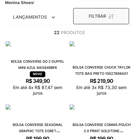
Menina Shoes
!
9
º
VEJA COUNTRY
10
º
NEW 530
FILTRAR
LANÇAMENTOS
22
PRODUTOS
BOLSA CONVERSE GO 2 DUFFEL
BOLSA CONVERSE CHUCK TAYLOR
MINI AZUL MA5849BFK
TOTE BAG PRETO 10027898A01
R$
349
,
90
R$
219
,
90
Em até
4
x
R$
87
,
47
sem
Em até
3
x
R$
73
,
30
sem
juros
juros
BOLSA CONVERSE SEASONAL
BOLSA CONVERSE COMMS POUCH
GRAPHIC TOTE EGRET
2.0 PRINT GOLDTONE
10025535A01
10022103A06
R$
199
,
90
R$
199
,
90