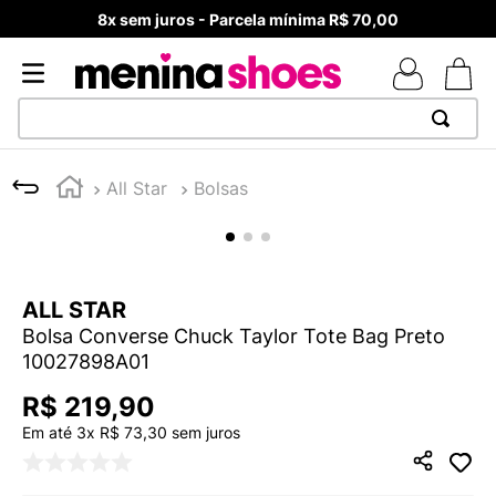
8x sem juros - Parcela mínima R$ 70,00
TERMOS MAIS BUSCADOS
All Star
Bolsas
1
º
TÊNIS NEWS BALANCE 530
2
º
MELISSAS MINI BABY
3
º
NEW 9060
ALL STAR
4
º
TÊNIS VEJA WHITE
Bolsa Converse Chuck Taylor Tote Bag Preto
5
º
ADIDAS
10027898A01
6
º
SAMBA
R$
219
,
90
7
º
MELISSA SLIDE
Em até
3
x
R$
73
,
30
sem juros
8
º
VANS TÊNIS VANS ULTRARANGE