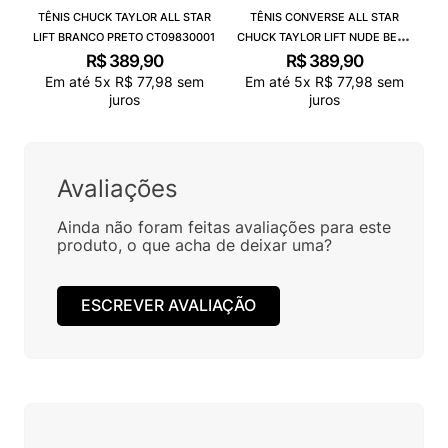
TÊNIS CHUCK TAYLOR ALL STAR
TÊNIS CONVERSE ALL STAR
LIFT BRANCO PRETO CT09830001
CHUCK TAYLOR LIFT NUDE BEGE
CLARO BRANCO CT09830003
R$
389
,
90
R$
389
,
90
Em até
5
x
R$
77
,
98
sem
Em até
5
x
R$
77
,
98
sem
juros
juros
Avaliações
Ainda não foram feitas avaliações para este
produto, o que acha de deixar uma?
ESCREVER AVALIAÇÃO