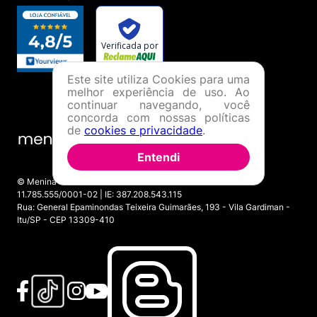
Este site utiliza Cookies para uma
melhor experiência de uso. Ao
continuar navegando, você
concorda com nossas políticas
de
cookies e privacidade
.
Entendi
© Menina Shoes Comércio de Modas Eireli - EPP CNPJ:
11.785.555/0001-02 | IE: 387.208.543.115
Rua: General Epaminondas Teixeira Guimarães, 193 - Vila Gardiman -
Itu/SP - CEP 13309-410