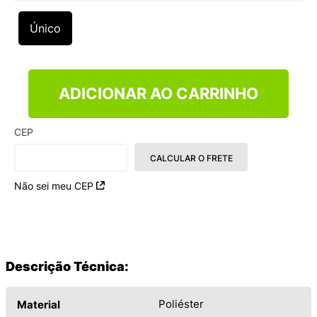
9
º
VEJA COUNTRY
Único
10
º
NEW 530
ADICIONAR AO CARRINHO
CEP
CALCULAR O FRETE
Não sei meu CEP
Descrição Técnica:
Poliéster
Material