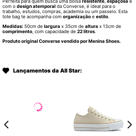
Perfeita para quem busca uma bolsa
resistente
,
espaçosa
e
com o
design atemporal
da Converse, é ideal para o
trabalho, estudos, compras, academia ou um passeio. Esta
tote bag te acompanha com
organização
e
estilo
.
Medidas:
50cm de
largura
x 35cm de
altura
x 13cm de
comprimento
, com capacidade de
22 litros
.
Produto original Converse vendido por Menina Shoes.
Lançamentos da All Star: