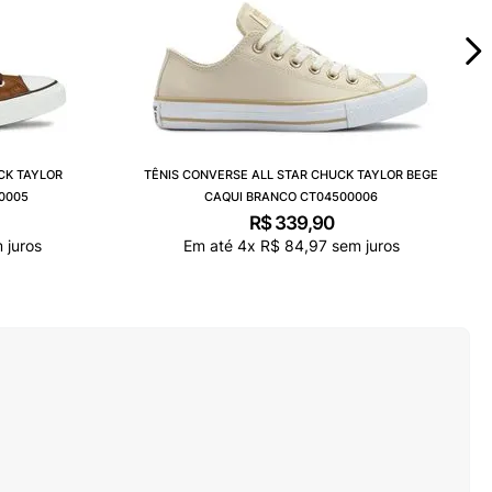
CK TAYLOR
TÊNIS CONVERSE ALL STAR CHUCK TAYLOR BEGE
0005
CAQUI BRANCO CT04500006
R$
339
,
90
 juros
Em até
4
x
R$
84
,
97
sem juros