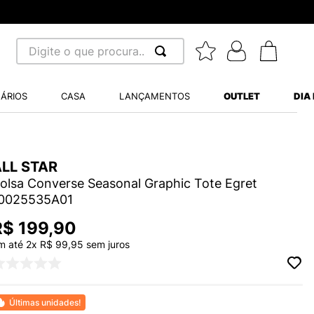
Digite o que procura...
 BUSCADOS
ÁRIOS
CASA
LANÇAMENTOS
OUTLET
DIA
S BALANCE 530
A WHITE
ALL STAR
MINI BABY
olsa Converse Seasonal Graphic Tote Egret
0025535A01
R$
199
,
90
m até
2
x
R$
99
,
95
sem juros
LIDE
S VANS ULTRARANGE
Últimas unidades!