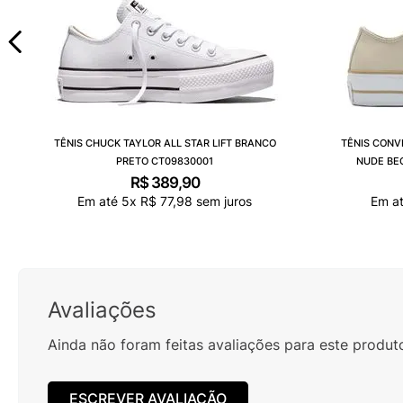
TÊNIS CHUCK TAYLOR ALL STAR LIFT BRANCO
TÊNIS CONV
PRETO CT09830001
NUDE BE
R$
389
,
90
Em até
5
x
R$
77
,
98
sem juros
Em a
Avaliações
Ainda não foram feitas avaliações para este produt
ESCREVER AVALIAÇÃO