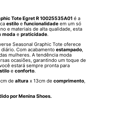
aphic Tote Egret R 10025535A01
é a
sca
estilo
e
funcionalidade
em um só
 e materiais de alta qualidade, esta
a
moda
e
praticidade
.
verse Seasonal Graphic Tote oferece
o diário. Com acabamento
estampado
,
ia das mulheres. A tendência moda
rsas ocasiões, garantindo um toque de
 você estará sempre pronta para
stilo
e
conforto
.
5cm de
altura
x 13cm de
comprimento
,
dido por Menina Shoes.