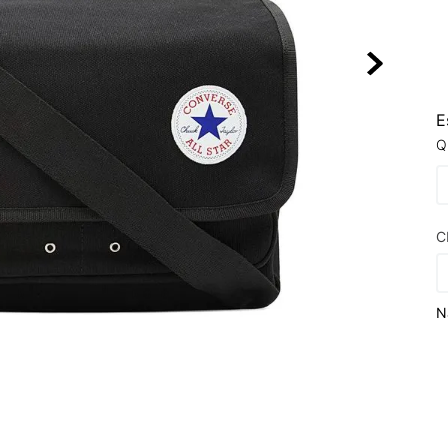
10
º
NEW BALA
E
Q
C
N