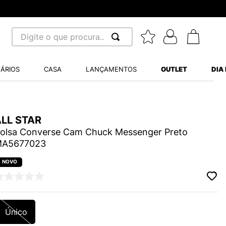
Digite o que procura...
 BUSCADOS
ÁRIOS
CASA
LANÇAMENTOS
OUTLET
DIA
S BALANCE 530
A WHITE
ALL STAR
MINI BABY
olsa Converse Cam Chuck Messenger Preto
A5677023
LIDE
Único
S VANS ULTRARANGE