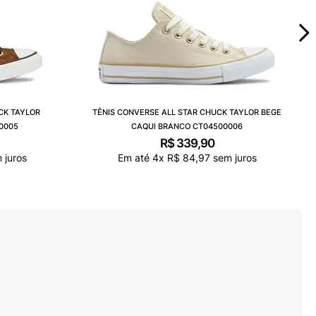
CK TAYLOR
TÊNIS CONVERSE ALL STAR CHUCK TAYLOR BEGE
0005
CAQUI BRANCO CT04500006
R$
339
,
90
 juros
Em até
4
x
R$
84
,
97
sem juros