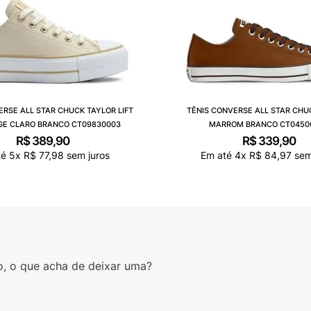
ERSE ALL STAR CHUCK TAYLOR LIFT
TÊNIS CONVERSE ALL STAR CHU
GE CLARO BRANCO CT09830003
MARROM BRANCO CT0450
R$
389
,
90
R$
339
,
90
té
5
x
R$
77
,
98
sem juros
Em até
4
x
R$
84
,
97
sem
o, o que acha de deixar uma?