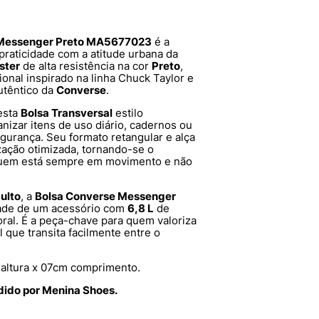
 Messenger Preto MA5677023
é a
praticidade com a atitude urbana da
ster
de alta resistência na cor
Preto
,
ional inspirado na linha Chuck Taylor e
têntico da
Converse
.
 esta
Bolsa Transversal
estilo
nizar itens de uso diário, cadernos ou
gurança. Seu formato retangular e alça
ação otimizada, tornando-se o
quem está sempre em movimento e não
ulto
, a
Bolsa Converse Messenger
idade de um acessório com
6,8 L
de
al. É a peça-chave para quem valoriza
l que transita facilmente entre o
altura x 07cm comprimento.
dido por Menina Shoes.