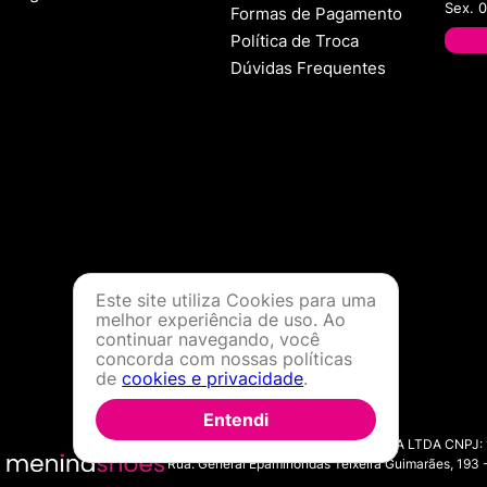
Sex. 
Formas de Pagamento
Política de Troca
Dúvidas Frequentes
Este site utiliza Cookies para uma
melhor experiência de uso. Ao
continuar navegando, você
concorda com nossas políticas
de
cookies e privacidade
.
Entendi
MENINA SHOES COMERCIO DE MODA LTDA CNPJ: 11.7
Rua: General Epaminondas Teixeira Guimarães, 193 