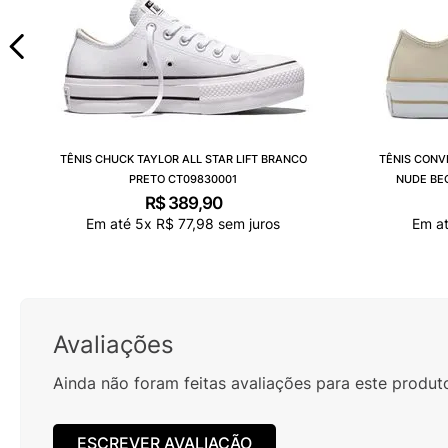
TÊNIS CHUCK TAYLOR ALL STAR LIFT BRANCO
TÊNIS CONV
PRETO CT09830001
NUDE BE
R$
389
,
90
Em até
5
x
R$
77
,
98
sem juros
Em a
Avaliações
Ainda não foram feitas avaliações para este produt
ESCREVER AVALIAÇÃO