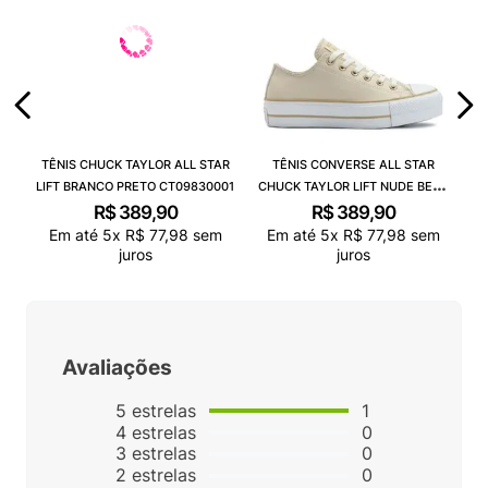
TÊNIS CHUCK TAYLOR ALL STAR
TÊNIS CONVERSE ALL STAR
LIFT BRANCO PRETO CT09830001
CHUCK TAYLOR LIFT NUDE BEGE
CLARO BRANCO CT09830003
R$
389
,
90
R$
389
,
90
Em até
5
x
R$
77
,
98
sem
Em até
5
x
R$
77
,
98
sem
juros
juros
Avaliações
5
estrelas
1
4
estrelas
0
3
estrelas
0
2
estrelas
0