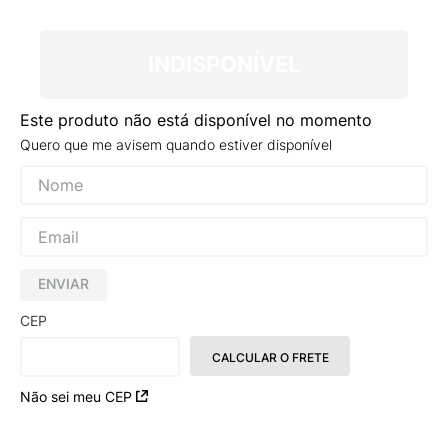
9
º
VEJA COUNTRY
10
º
NEW 530
INDISPONÍVEL
Este produto não está disponível no momento
Quero que me avisem quando estiver disponível
ENVIAR
CEP
CALCULAR O FRETE
Não sei meu CEP