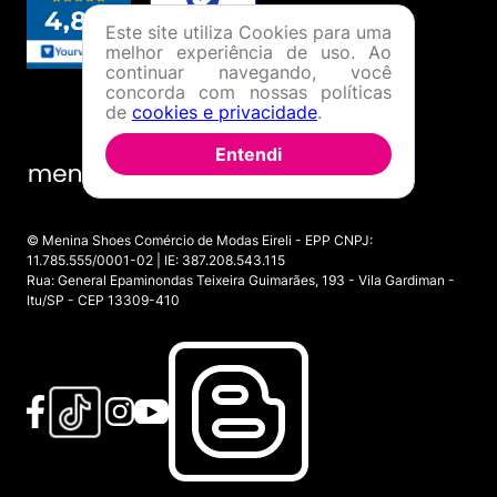
Este site utiliza Cookies para uma
melhor experiência de uso. Ao
continuar navegando, você
concorda com nossas políticas
de
cookies e privacidade
.
Entendi
© Menina Shoes Comércio de Modas Eireli - EPP CNPJ:
11.785.555/0001-02 | IE: 387.208.543.115
Rua: General Epaminondas Teixeira Guimarães, 193 - Vila Gardiman -
Itu/SP - CEP 13309-410