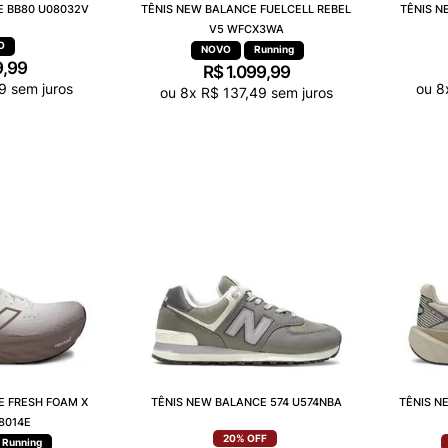
E BB80 U08032V
TÊNIS NEW BALANCE FUELCELL REBEL
TÊNIS N
V5 WFCX3WA
Running
9
,
99
R$
1
.
099
,
99
9
sem juros
ou
8
ou
8
x
R$
137
,
49
sem juros
E FRESH FOAM X
TÊNIS NEW BALANCE 574 U574NBA
TÊNIS N
8014E
20%
OFF
Running