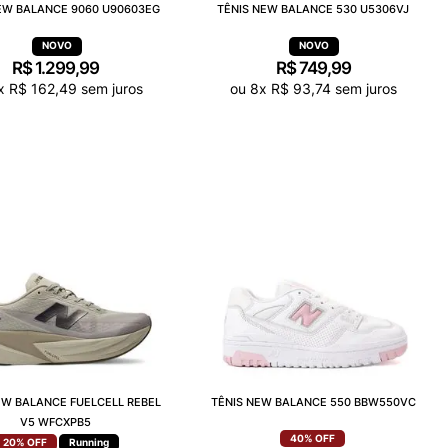
EW BALANCE 9060 U90603EG
TÊNIS NEW BALANCE 530 U5306VJ
R$
1
.
299
,
99
R$
749
,
99
x
R$
162
,
49
sem juros
ou
8
x
R$
93
,
74
sem juros
EW BALANCE FUELCELL REBEL
TÊNIS NEW BALANCE 550 BBW550VC
V5 WFCXPB5
40%
OFF
20%
OFF
Running