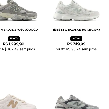
EW BALANCE 9060 U90609Z4
TÊNIS NEW BALANCE 603 M6039XJ
R$
1
.
299
,
99
R$
749
,
99
x
R$
162
,
49
sem juros
ou
8
x
R$
93
,
74
sem juros