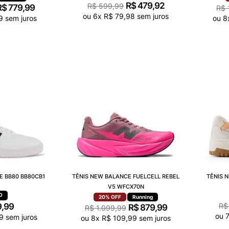
R$
479
,
92
R$
599
,
99
R$
779
,
99
R$
ou
6
x
R$
79
,
98
sem juros
9
sem juros
ou
8
E BB80 BB80CB1
TÊNIS NEW BALANCE FUELCELL REBEL
TÊNIS 
V5 WFCX70N
20%
OFF
Running
9
,
99
R$
R$
879
,
99
R$
1
.
099
,
99
ou
9
sem juros
ou
8
x
R$
109
,
99
sem juros