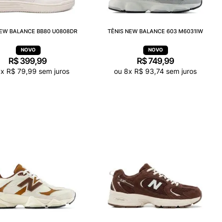
NEW BALANCE BB80 U0808DR
TÊNIS NEW BALANCE 603 M6031IW
R$
399
,
99
R$
749
,
99
5
x
R$
79
,
99
sem juros
ou
8
x
R$
93
,
74
sem juros