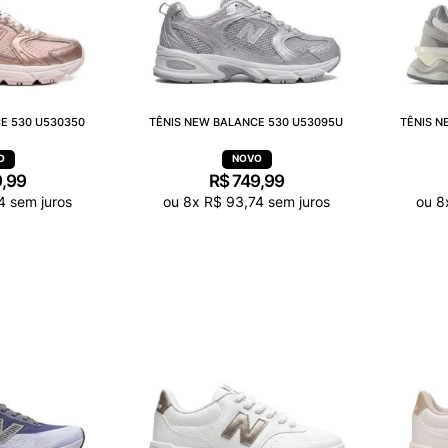
E 530 U530350
TÊNIS NEW BALANCE 530 U53095U
TÊNIS N
9
,
99
R$
749
,
99
4
sem juros
ou
8
x
R$
93
,
74
sem juros
ou
8