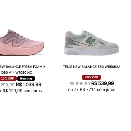
NEW BALANCE FRESH FOAM X
TÊNIS NEW BALANCE 550 W55092A
1080 V14 W108014C
40%
OFF
20%
OFF
Running
R$
539
,
99
R$
899
,
99
R$
1
.
039
,
99
.
299
,
99
ou
7
x
R$
77
,
14
sem juros
x
R$
129
,
99
sem juros