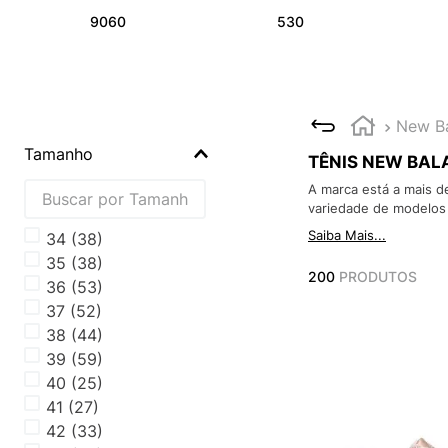
9060
530
New B
Tamanho
TÊNIS NEW BAL
A marca está a mais d
variedade de modelos i
Saiba Mais...
34
(
38
)
35
(
38
)
200
PRODUTOS
36
(
53
)
37
(
52
)
38
(
44
)
39
(
59
)
40
(
25
)
41
(
27
)
42
(
33
)