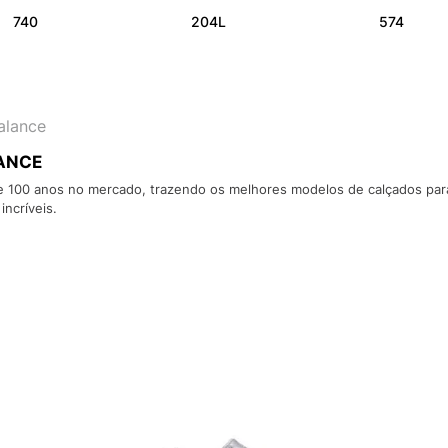
10
º
NEW 530
740
204L
574
alance
ANCE
e 100 anos no mercado, trazendo os melhores modelos de calçados para 
ncríveis.