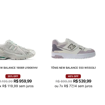
EW BALANCE 1906R U19061HV
TÊNIS NEW BALANCE 550 W5503L1
20%
OFF
40%
OFF
R$
959
,
99
R$
539
,
99
1
.
199
,
99
R$
899
,
99
x
R$
119
,
99
sem juros
ou
7
x
R$
77
,
14
sem juros