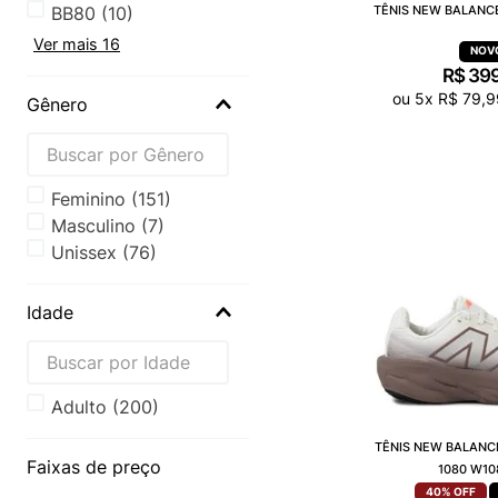
BB80
(
10
)
TÊNIS NEW BALANC
Ver mais 16
R$
39
ou
5
x
R$
79
,
9
Gênero
Feminino
(
151
)
Masculino
(
7
)
Unissex
(
76
)
Idade
Adulto
(
200
)
TÊNIS NEW BALANC
Faixas de preço
1080 W10
40%
OFF