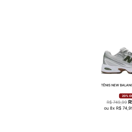
TÊNIS NEW BALANC
20%
O
R
R$
749
,
99
ou
8
x
R$
74
,
9