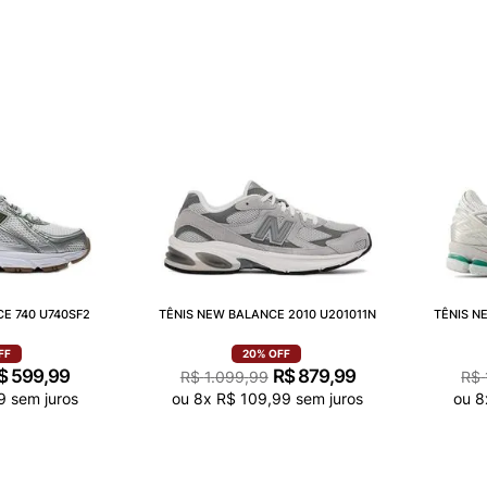
E 740 U740SF2
TÊNIS NEW BALANCE 2010 U201011N
TÊNIS N
FF
20%
OFF
$
599
,
99
R$
879
,
99
R$
1
.
099
,
99
R$
9
sem juros
ou
8
x
R$
109
,
99
sem juros
ou
8