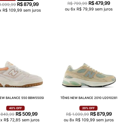
R$
479
,
99
R$
799
,
99
R$
879
,
99
1
.
099
,
99
ou
6
x
R$
79
,
99
sem juros
x
R$
109
,
99
sem juros
NEW BALANCE 550 BBW550SI
TÊNIS NEW BALANCE 2010 U2010281
40%
OFF
20%
OFF
R$
509
,
99
R$
879
,
99
849
,
99
R$
1
.
099
,
99
7
x
R$
72
,
85
sem juros
ou
8
x
R$
109
,
99
sem juros