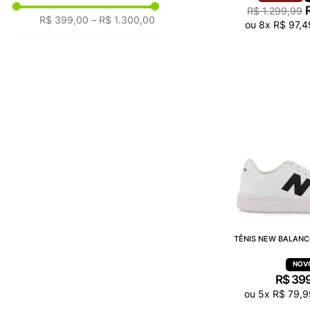
R$
1
.
299
,
99
R$ 399,00
–
R$ 1.300,00
ou
8
x
R$
97
,
4
TÊNIS NEW BALANC
R$
39
ou
5
x
R$
79
,
9