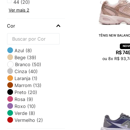
44
(
20
)
Ver mais 2
Cor
TÊNIS NEW BALANC
Azul
(
8
)
R$
74
Bege
(
39
)
ou
8
x
R$
93
,
7
Branco
(
50
)
Cinza
(
40
)
Laranja
(
1
)
Marrom
(
13
)
Preto
(
20
)
Rosa
(
9
)
Roxo
(
10
)
Verde
(
8
)
Vermelho
(
2
)