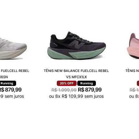
 FUELCELL REBEL
TÊNIS NEW BALANCE FUELCELL REBEL
TÊNIS 
X6SN
V5 MFCX1LK
Running
20%
OFF
Running
R$
879
,
99
R$
879
,
99
R$
1
.
099
,
99
R$
1
99
sem juros
ou
8
x
R$
109
,
99
sem juros
ou
8