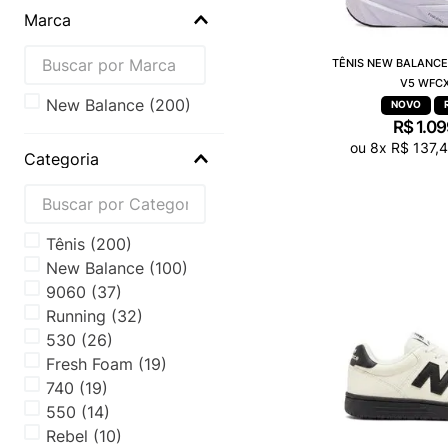
Marca
TÊNIS NEW BALANCE
V5 WFC
new balance
(
200
)
R$
1
.
09
ou
8
x
R$
137
,
Categoria
Tênis
(
200
)
New Balance
(
100
)
9060
(
37
)
Running
(
32
)
530
(
26
)
Fresh Foam
(
19
)
740
(
19
)
550
(
14
)
Rebel
(
10
)