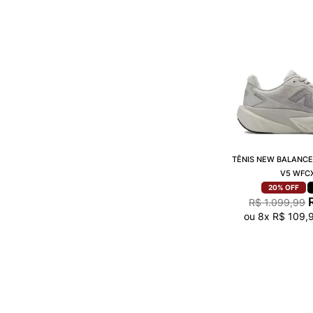
TÊNIS NEW BALANCE
V5 WFC
20%
OFF
R$
1
.
099
,
99
ou
8
x
R$
109
,