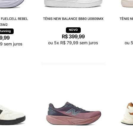
 FUELCELL REBEL
TÊNIS NEW BALANCE BB80 U0809MX
TÊNIS 
X5M2
Running
R$
399
,
99
9
,
99
ou
5
x
R$
79
,
99
sem juros
ou
49
sem juros