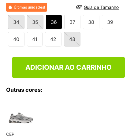
9
º
NEW 530
Guia de Tamanho
Últimas unidades!
10
º
VEJA COUNTRY
34
35
36
37
38
39
40
41
42
43
ADICIONAR AO CARRINHO
Outras cores:
CEP