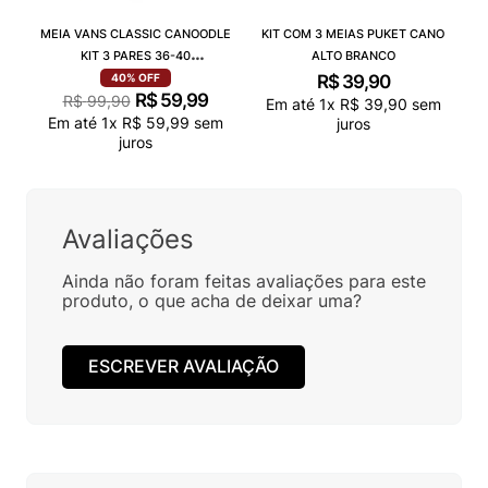
MEIA VANS CLASSIC CANOODLE
KIT COM 3 MEIAS PUKET CANO
KIT 3 PARES 36-40
ALTO BRANCO
VN000QCAJU4
R$
39
,
90
40%
OFF
R$
59
,
99
R$
99
,
90
Em até
1
x
R$
39
,
90
sem
Em até
1
x
R$
59
,
99
sem
juros
juros
Avaliações
Ainda não foram feitas avaliações para este
produto, o que acha de deixar uma?
ESCREVER AVALIAÇÃO