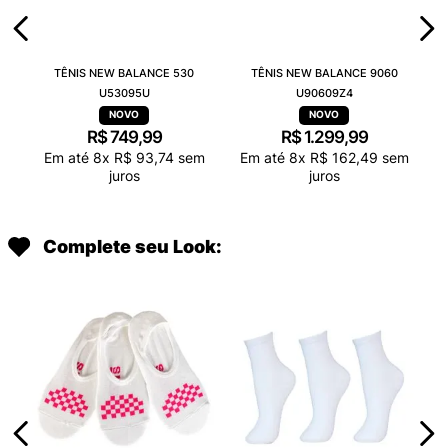
TÊNIS NEW BALANCE 530
TÊNIS NEW BALANCE 9060
U53095U
U90609Z4
R$
749
,
99
R$
1
.
299
,
99
Em até
8
x
R$
93
,
74
sem
Em até
8
x
R$
162
,
49
sem
juros
juros
Complete seu Look: