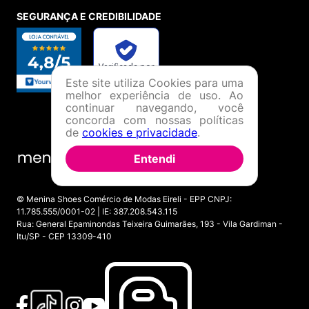
SEGURANÇA E CREDIBILIDADE
Este site utiliza Cookies para uma
melhor experiência de uso. Ao
continuar navegando, você
concorda com nossas políticas
de
cookies e privacidade
.
Entendi
© Menina Shoes Comércio de Modas Eireli - EPP CNPJ:
11.785.555/0001-02 | IE: 387.208.543.115
Rua: General Epaminondas Teixeira Guimarães, 193 - Vila Gardiman -
Itu/SP - CEP 13309-410