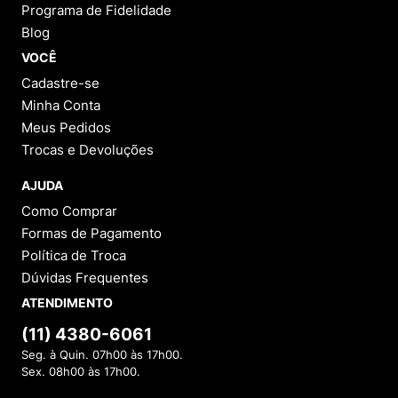
9
º
VEJA COUNTRY
Programa de Fidelidade
Blog
10
º
NEW 530
VOCÊ
Cadastre-se
Minha Conta
Meus Pedidos
Trocas e Devoluções
AJUDA
Como Comprar
Formas de Pagamento
Política de Troca
Dúvidas Frequentes
ATENDIMENTO
(11) 4380-6061
Seg. à Quin. 07h00 às 17h00.
Sex. 08h00 às 17h00.