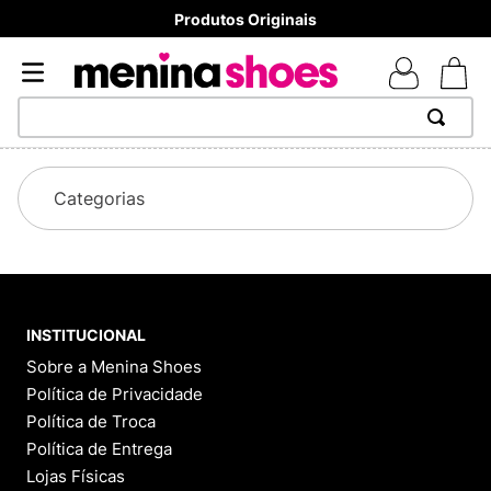
Produtos Originais
TERMOS MAIS BUSCADOS
1
º
TÊNIS NEWS BALANCE 530
Categorias
2
º
MELISSAS MINI BABY
3
º
NEW 9060
4
º
TÊNIS VEJA WHITE
INSTITUCIONAL
5
º
ADIDAS
Sobre a Menina Shoes
6
º
SAMBA
Política de Privacidade
Política de Troca
7
º
MELISSA SLIDE
Política de Entrega
8
º
VANS TÊNIS VANS ULTRARANGE
Lojas Físicas