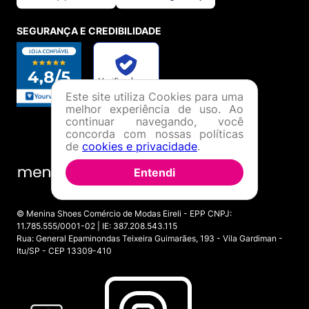
SEGURANÇA E CREDIBILIDADE
Este site utiliza Cookies para uma
melhor experiência de uso. Ao
continuar navegando, você
concorda com nossas políticas
de
cookies e privacidade
.
Entendi
© Menina Shoes Comércio de Modas Eireli - EPP CNPJ:
11.785.555/0001-02 | IE: 387.208.543.115
Rua: General Epaminondas Teixeira Guimarães, 193 - Vila Gardiman -
Itu/SP - CEP 13309-410