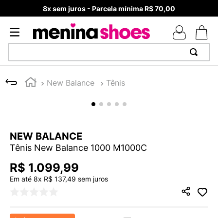
8x sem juros - Parcela mínima R$ 70,00
TERMOS MAIS BUSCADOS
New Balance
Tênis
1
º
TÊNIS NEWS BALANCE 530
2
º
NEW 9060
3
º
MELISSAS MINI BABY
NEW BALANCE
4
º
TÊNIS VEJA WHITE
Tênis New Balance 1000 M1000C
5
º
ADIDAS
R$
1
.
099
,
99
6
º
SAMBA
Em até
8
x
R$
137
,
49
sem juros
7
º
MELISSA SLIDE
8
º
NEW BALANCE 204L