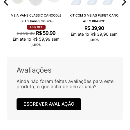
MEIA VANS CLASSIC CANOODLE
KIT COM 3 MEIAS PUKET CANO
KIT 3 PARES 36-40
ALTO BRANCO
VN000QCAJU4
R$
39
,
90
40%
OFF
R$
59
,
99
R$
99
,
90
Em até
1
x
R$
39
,
90
sem
Em até
1
x
R$
59
,
99
sem
juros
juros
Avaliações
Ainda não foram feitas avaliações para este
produto, o que acha de deixar uma?
ESCREVER AVALIAÇÃO