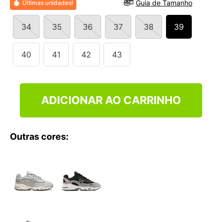
Guia de Tamanho
Últimas unidades!
9
º
NEW 530
10
º
VANS TÊNIS VANS ULTRARANGE
34
35
36
37
38
39
40
41
42
43
ADICIONAR AO CARRINHO
Outras cores: