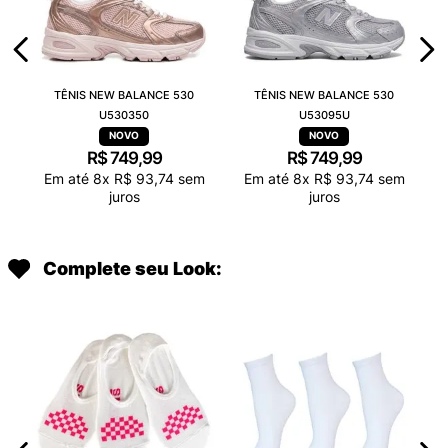
TÊNIS NEW BALANCE 530
TÊNIS NEW BALANCE 530
U530350
U53095U
R$
749
,
99
R$
749
,
99
Em até
8
x
R$
93
,
74
sem
Em até
8
x
R$
93
,
74
sem
juros
juros
Complete seu Look: