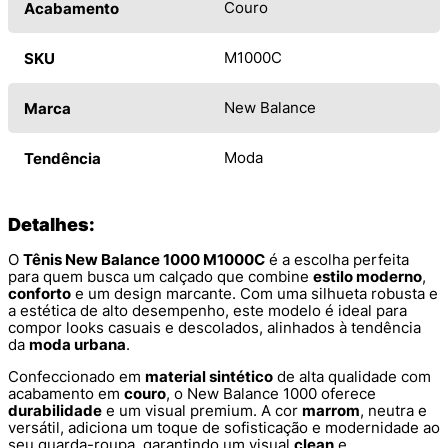
Couro
Acabamento
M1000C
SKU
New Balance
Marca
Moda
Tendência
Detalhes:
O
Tênis New Balance 1000 M1000C
é a escolha perfeita
para quem busca um calçado que combine
estilo moderno
,
conforto
e um design marcante. Com uma silhueta robusta e
a estética de alto desempenho, este modelo é ideal para
compor looks casuais e descolados, alinhados à tendência
da
moda urbana
.
Confeccionado em
material sintético
de alta qualidade com
acabamento em
couro
, o New Balance 1000 oferece
durabilidade
e um visual premium. A cor
marrom
, neutra e
versátil, adiciona um toque de sofisticação e modernidade ao
seu guarda-roupa, garantindo um visual
clean
e