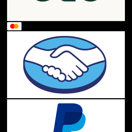
Destaques das Cores Mais Populares
Além dos modelos mais vendidos, o New Balance 550
está disponível em uma variedade de cores que
conquistaram o público. Confira os destaques:
1. Branco com Verde
A combinação
branco com verde
é um clássico que
nunca sai de moda. Perfeita para quem busca um visual
clean e cheio de estilo.
2. Preto com Dourado
O
preto com dourado
é ideal para quem quer um tênis
sofisticado e cheio de personalidade.
3. Cinza com Azul
A combinação
cinza com azul
é versátil e moderna,
perfeita para compor looks casuais ou mais elaborados.
4. Bege com Marrom