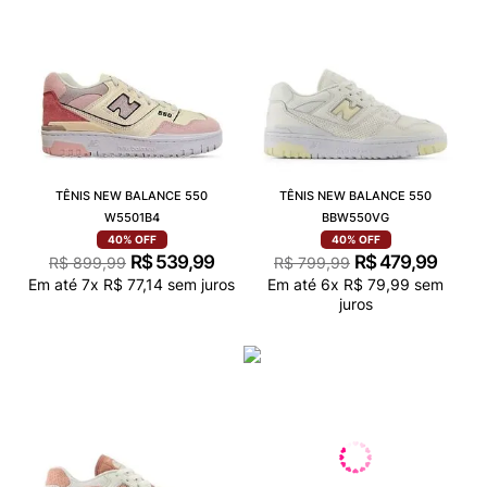
TÊNIS NEW BALANCE 550
TÊNIS NEW BALANCE 550
W5501B4
BBW550VG
40%
OFF
40%
OFF
R$
539
,
99
R$
479
,
99
R$
899
,
99
R$
799
,
99
Em até
7
x
R$
77
,
14
sem juros
Em até
6
x
R$
79
,
99
sem
juros