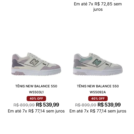
Em até
7
x
R$
72
,
85
sem
juros
TÊNIS NEW BALANCE 550
TÊNIS NEW BALANCE 550
W5503L1
W55092A
40%
OFF
40%
OFF
R$
539
,
99
R$
539
,
99
R$
899
,
99
R$
899
,
99
Em até
7
x
R$
77
,
14
sem juros
Em até
7
x
R$
77
,
14
sem juros