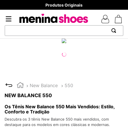
Produtos Originais
TERMOS MAIS BUSCADOS
1
º
TÊNIS NEWS BALANCE 530
2
º
NEW 9060
3
º
TÊNIS VEJA WHITE
4
º
MELISSAS MINI BABY
New Balance
550
5
º
ADIDAS
NEW BALANCE 550
6
º
SAMBA
Os Tênis New Balance 550 Mais Vendidos: Estilo,
7
º
MELISSA SLIDE
Conforto e Tradição
Descubra os 3 tênis New Balance 550 mais vendidos, com
8
º
NEW 530
destaque para os modelos em cores clássicas e modernas.