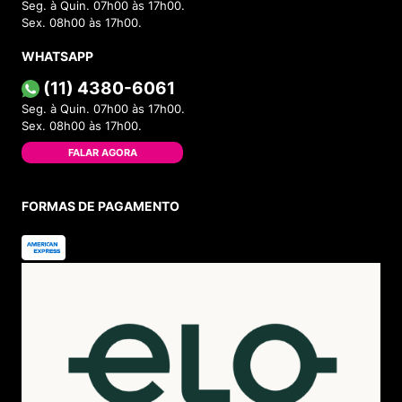
Seg. à Quin. 07h00 às 17h00.
Por que é um sucesso?
Sex. 08h00 às 17h00.
A combinação de cores ousadas e o design premium
fazem deste modelo um dos mais procurados da linha
WHATSAPP
550.
(11) 4380-6061
Seg. à Quin. 07h00 às 17h00.
3. New Balance 550 Cinza com Azul
Sex. 08h00 às 17h00.
O
New Balance 550 Cinza com Azul
é a escolha certa
para quem busca um tênis versátil e cheio de estilo. A
FALAR AGORA
combinação de tons neutros com detalhes em azul traz
um visual moderno e descontraído.
FORMAS DE PAGAMENTO
Design:
Cabedal em couro cinza, detalhes em
azul e solado de borracha.
Conforto:
Entressola macia e estrutura que
oferece suporte ao pé.
Indicação:
Ideal para o uso diário, seja na cidade
ou em viagens.
Por que é um sucesso?
A versatilidade deste modelo permite que ele seja usado
em diversas ocasiões, desde passeios casuais até
eventos mais formais.