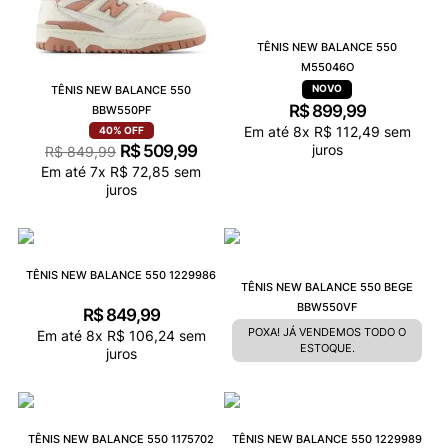
TÊNIS NEW BALANCE 550
M55046O
TÊNIS NEW BALANCE 550
R$
899
,
99
BBW550PF
Em até
8
x
R$
112
,
49
sem
40%
OFF
juros
R$
509
,
99
R$
849
,
99
Em até
7
x
R$
72
,
85
sem
juros
TÊNIS NEW BALANCE 550 1229986
TÊNIS NEW BALANCE 550 BEGE
BBW550VF
R$
849
,
99
POXA! JÁ VENDEMOS TODO O
Em até
8
x
R$
106
,
24
sem
ESTOQUE.
juros
TÊNIS NEW BALANCE 550 1175702
TÊNIS NEW BALANCE 550 1229989