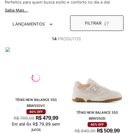
Perfeitos para quem busca estilo e conforto no dia a dia!
9
º
VANS TÊNIS VANS ULTRARANGE
Saiba Mais...
10
º
NEW BALANCE 204L
FILTRAR
LANÇAMENTOS
14
PRODUTOS
TÊNIS NEW BALANCE 550
BBW550VC
40%
OFF
TÊNIS NEW BALANCE 550
R$
479
,
99
R$
799
,
99
BBW550SI
Em até
6
x
R$
79
,
99
sem
40%
OFF
juros
R$
509
,
99
R$
849
,
99