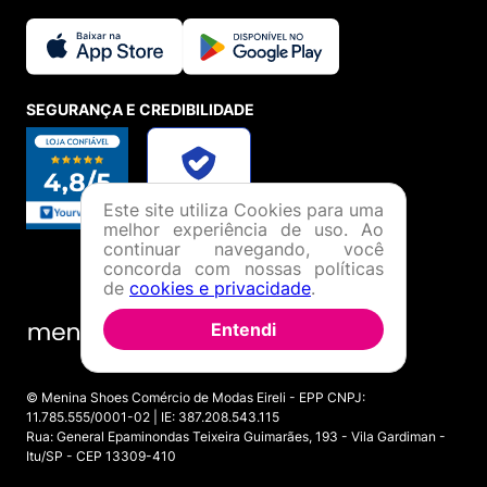
SEGURANÇA E CREDIBILIDADE
Este site utiliza Cookies para uma
melhor experiência de uso. Ao
continuar navegando, você
concorda com nossas políticas
de
cookies e privacidade
.
Entendi
© Menina Shoes Comércio de Modas Eireli - EPP CNPJ:
11.785.555/0001-02 | IE: 387.208.543.115
Rua: General Epaminondas Teixeira Guimarães, 193 - Vila Gardiman -
Itu/SP - CEP 13309-410