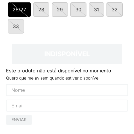
9
º
VANS TÊNIS VANS ULTRARANGE
26/27
28
29
30
31
32
10
º
NEW BALANCE 204L
33
INDISPONÍVEL
Este produto não está disponível no momento
Quero que me avisem quando estiver disponível
ENVIAR