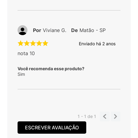
Por
Viviane G.
De
Matão - SP
Enviado há
2 anos
nota 10
Você recomenda esse produto?
Sim
1 - 1
de
1
ESCREVER AVALIAÇÃO