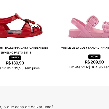
 HIP BALLERINA DAISY GARDEN BABY
MINI MELISSA COZY SANDAL INFANT
VERMELHO PRETO 38115
R$
209
,
90
R$
139
,
90
Em até
2
x
R$
104
,
95
sem
té
1
x
R$
139
,
90
sem juros
o, o que acha de deixar uma?