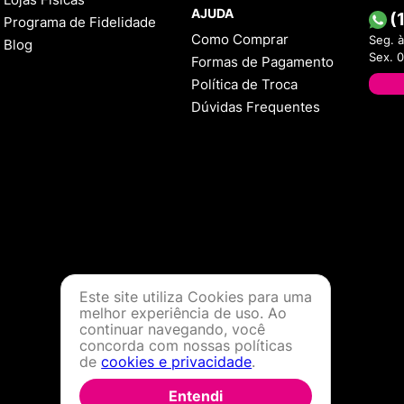
AJUDA
(
Programa de Fidelidade
Como Comprar
Seg. à
Blog
Sex. 
Formas de Pagamento
Política de Troca
Dúvidas Frequentes
Este site utiliza Cookies para uma
melhor experiência de uso. Ao
continuar navegando, você
concorda com nossas políticas
de
cookies e privacidade
.
Entendi