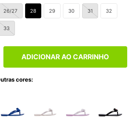
NCE 204L
26/27
28
29
30
31
32
33
ADICIONAR AO CARRINHO
utras cores: