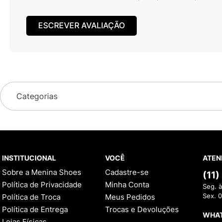
ESCREVER AVALIAÇÃO
Categorias
INSTITUCIONAL
VOCÊ
ATEN
Sobre a Menina Shoes
Cadastre-se
(11
Política de Privacidade
Minha Conta
Seg. à
Política de Troca
Meus Pedidos
Sex. 
Política de Entrega
Trocas e Devoluções
WHA
Lojas Físicas