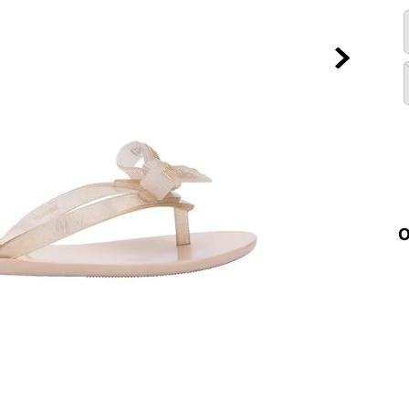
10
º
NEW BALA
O