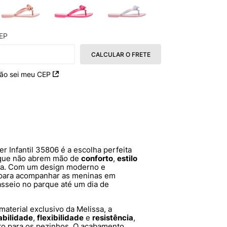
EP
CALCULAR O FRETE
ão sei meu CEP
 Infantil 35806 é a escolha perfeita
 que não abrem mão de
conforto
,
estilo
dia. Com um design moderno e
l para acompanhar as meninas em
sseio no parque até um dia de
aterial exclusivo da Melissa, a
abilidade
,
flexibilidade
e
resistência
,
to para os pezinhos. O acabamento