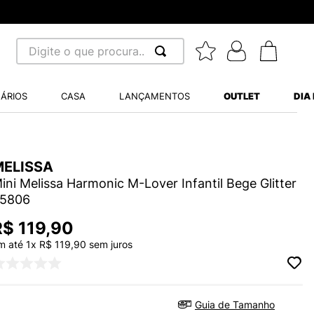
Digite o que procura...
 BUSCADOS
ÁRIOS
CASA
LANÇAMENTOS
OUTLET
DIA
S BALANCE 530
A WHITE
MELISSA
MINI BABY
ini Melissa Harmonic M-Lover Infantil Bege Glitter
5806
R$
119
,
90
m até
1
x
R$
119
,
90
sem juros
LIDE
S VANS ULTRARANGE
Guia de Tamanho