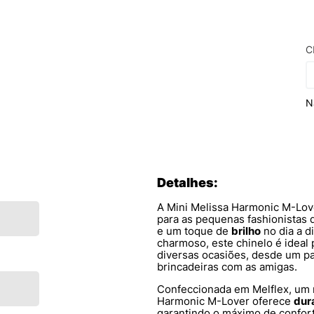
C
N
Detalhes:
A Mini Melissa Harmonic M-Lover
para as pequenas fashionistas
e um toque de
brilho
no dia a 
charmoso, este chinelo é idea
diversas ocasiões, desde um pa
brincadeiras com as amigas.
Confeccionada em Melflex, um m
Harmonic M-Lover oferece
dur
garantindo o máximo de confor