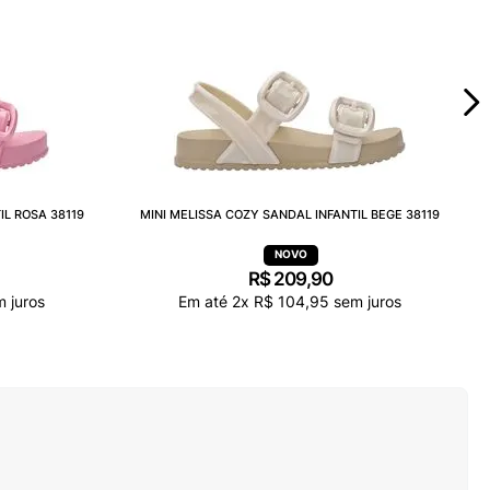
IL ROSA 38119
MINI MELISSA COZY SANDAL INFANTIL BEGE 38119
R$
209
,
90
 juros
Em até
2
x
R$
104
,
95
sem juros