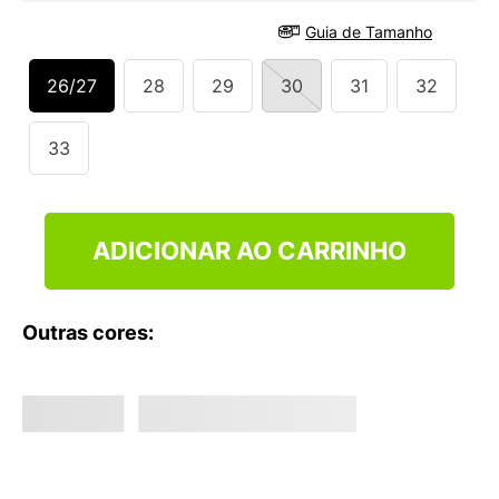
9
º
NEW 530
Guia de Tamanho
10
º
VEJA COUNTRY
26/27
28
29
30
31
32
33
ADICIONAR AO CARRINHO
Outras cores: