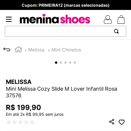
Produtos Originais
TERMOS MAIS BUSCADOS
Melissa
Mini Chinelos
1
º
TÊNIS NEWS BALANCE 530
2
º
MELISSAS MINI BABY
3
º
TÊNIS VEJA WHITE
MELISSA
4
º
NEW 9060
Mini Melissa Cozy Slide M Lover Infantil Rosa
5
º
ADIDAS
37576
6
º
SAMBA
R$
199
,
90
7
º
MELISSA SLIDE
Em até
2
x
R$
99
,
95
sem juros
8
º
VANS TÊNIS VANS ULTRARANGE