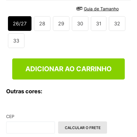
9
º
VEJA COUNTRY
Guia de Tamanho
10
º
NEW 530
26/27
28
29
30
31
32
33
ADICIONAR AO CARRINHO
Outras cores:
CEP
CALCULAR O FRETE