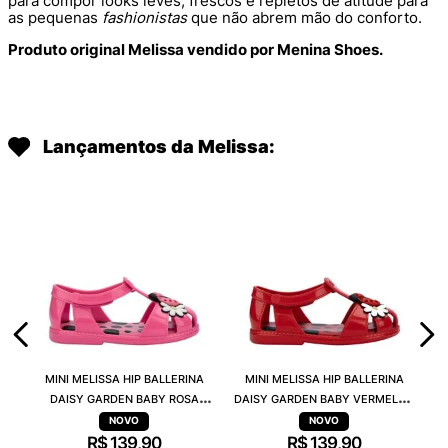
para compor looks leves, frescos e repletos de atitude para
as pequenas
fashionistas
que não abrem mão do conforto.
Produto original Melissa vendido por Menina Shoes.
Lançamentos da Melissa:
MINI MELISSA HIP BALLERINA
MINI MELISSA HIP BALLERINA
DAISY GARDEN BABY ROSA
DAISY GARDEN BABY VERMELHO
PRETO 38115
PRETO 38115
R$
139
,
90
R$
139
,
90