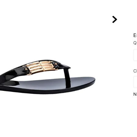
10
º
NEW 530
E
Q
C
N