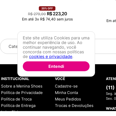
20%
OFF
R$
223
,
20
R$
279
,
00
Em até
3
x
R$
74
,
40
sem juros
Em a
Este site utiliza Cookies para uma
melhor experiência de uso. Ao
continuar navegando, você
concorda com nossas políticas
Avaliações
de
cookies e privacidade
.
5
estrelas
1
Entendi
4
estrelas
0
3
estrelas
0
2
estrelas
0
1
estrelas
0