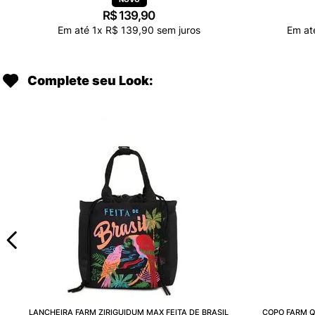
R$
139
,
90
Em até
1
x
R$
139
,
90
sem juros
Em a
Complete seu Look:
LANCHEIRA FARM ZIRIGUIDUM MAX FEITA DE BRASIL
COPO FARM Q