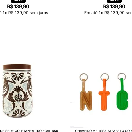
R$
139
,
90
R$
139
,
90
té
1
x
R$
139
,
90
sem juros
Em até
1
x
R$
139
,
90
sem
UE SEDE COLETANEA TROPICAL 450
CHAVEIRO MELISSA ALFABETO COR