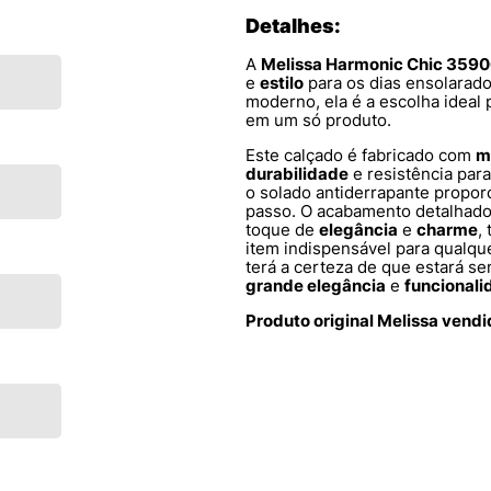
Detalhes:
A
Melissa Harmonic Chic 359
e
estilo
para os dias ensolarad
moderno, ela é a escolha idea
em um só produto.
Este calçado é fabricado com
m
durabilidade
e resistência para
o solado antiderrapante propo
passo. O acabamento detalhado
toque de
elegância
e
charme
,
item indispensável para qualqu
terá a certeza de que estará se
grande elegância
e
funcionali
Produto original Melissa vend