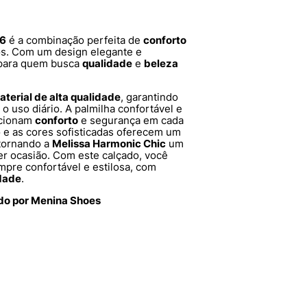
06
é a combinação perfeita de
conforto
os. Com um design elegante e
l para quem busca
qualidade
e
beleza
aterial de alta qualidade
, garantindo
 o uso diário. A palmilha confortável e
rcionam
conforto
e segurança em cada
 e as cores sofisticadas oferecem um
 tornando a
Melissa Harmonic Chic
um
er ocasião. Com este calçado, você
mpre confortável e estilosa, com
dade
.
ido por Menina Shoes