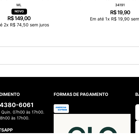
ML
34191
R$
19
,
90
R$
149
,
00
Em até
1
x
R$
19
,
90
sem 
té
2
x
R$
74
,
50
sem juros
5.0
1
avaliação