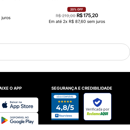
20%
OFF
R$
175
,
20
R$
219
,
00
juros
Em até
2
x
R$
87
,
60
sem juros
100%
Recomendam este produto