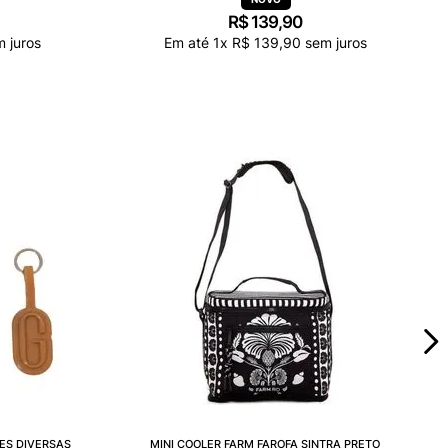
R$
139
,
90
 juros
Em até
1
x
R$
139
,
90
sem juros
ES DIVERSAS
MINI COOLER FARM FAROFA SINTRA PRETO