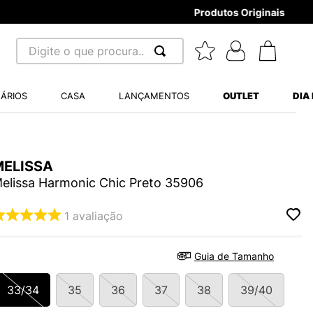
Digite o que procura...
 BUSCADOS
ÁRIOS
CASA
LANÇAMENTOS
OUTLET
DIA
S BALANCE 530
MINI BABY
MELISSA
A WHITE
elissa Harmonic Chic Preto 35906
1
avaliação
LIDE
Guia de Tamanho
TRY
33/34
35
36
37
38
39/40
S VANS ULTRARANGE