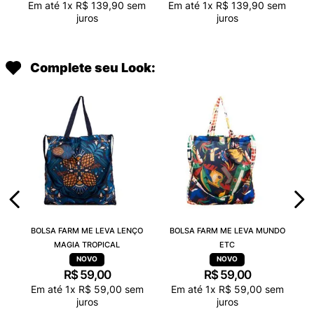
Em até
1
x
R$
139
,
90
sem
Em até
1
x
R$
139
,
90
sem
juros
juros
Complete seu Look:
BOLSA FARM ME LEVA LENÇO
BOLSA FARM ME LEVA MUNDO
MAGIA TROPICAL
ETC
R$
59
,
00
R$
59
,
00
Em até
1
x
R$
59
,
00
sem
Em até
1
x
R$
59
,
00
sem
juros
juros