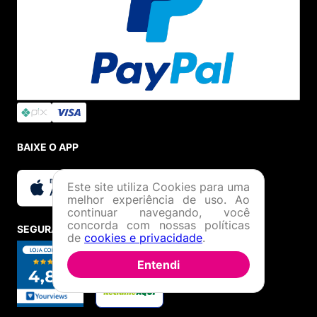
BAIXE O APP
Este site utiliza Cookies para uma
melhor experiência de uso. Ao
continuar navegando, você
concorda com nossas políticas
SEGURANÇA E CREDIBILIDADE
de
cookies e privacidade
.
Entendi