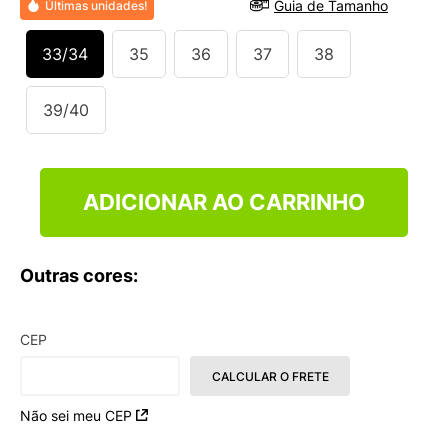
Guia de Tamanho
Últimas unidades!
9
º
NEW 530
10
º
VEJA COUNTRY
33/34
35
36
37
38
39/40
ADICIONAR AO CARRINHO
Outras cores:
CEP
CALCULAR O FRETE
Não sei meu CEP