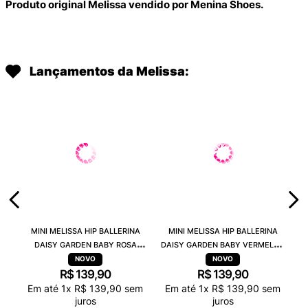
Produto original Melissa vendido por Menina Shoes.
Lançamentos da Melissa:
MINI MELISSA HIP BALLERINA
MINI MELISSA HIP BALLERINA
DAISY GARDEN BABY ROSA
DAISY GARDEN BABY VERMELHO
PRETO 38115
PRETO 38115
R$
139
,
90
R$
139
,
90
Em até
1
x
R$
139
,
90
sem
Em até
1
x
R$
139
,
90
sem
juros
juros