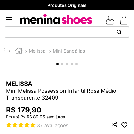
Produtos Originais
TERMOS MAIS BUSCADOS
Melissa
Mini Sandálias
1
º
TÊNIS NEWS BALANCE 530
2
º
MELISSAS MINI BABY
3
º
TÊNIS VEJA WHITE
MELISSA
4
º
NEW 9060
Mini Melissa Possession Infantil Rosa Médio
5
º
ADIDAS
Transparente 32409
6
º
SAMBA
R$
179
,
90
7
º
MELISSA SLIDE
Em até
2
x
R$
89
,
95
sem juros
37
avaliações
8
º
VANS TÊNIS VANS ULTRARANGE