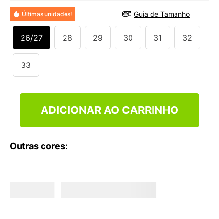
9
º
NEW 530
Guia de Tamanho
Últimas unidades!
10
º
VEJA COUNTRY
26/27
28
29
30
31
32
33
ADICIONAR AO CARRINHO
Outras cores: