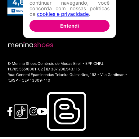
continuar navegando, você
concorda com nossas políticas
de
cookies e privacidade
.
Entendi
© Menina Shoes Comércio de Modas Eireli - EPP CNPJ:
11.785.555/0001-02 | IE: 387.208.543.115
Rua: General Epaminondas Teixeira Guimarães, 193 - Vila Gardiman -
Itu/SP - CEP 13309-410