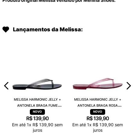
Produto original Melissa vendido por Menina Shoes.
Lançamentos da Melissa:
MELISSA HARMONIC JELLY +
MELISSA HARMONIC JELLY +
ANTONELA BRAGA FUME
ANTONELA BRAGA ROSA
TRANSPARENTE 38263
TRANSPARENTE 38263
R$
139
,
90
R$
139
,
90
Em até
1
x
R$
139
,
90
sem
Em até
1
x
R$
139
,
90
sem
juros
juros