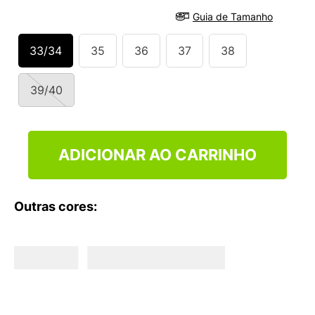
9
º
NEW 530
Guia de Tamanho
10
º
VANS TÊNIS VANS ULTRARANGE
33/34
35
36
37
38
39/40
ADICIONAR AO CARRINHO
Outras cores: