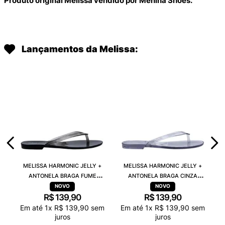
Produto original Melissa vendido por Menina Shoes.
Lançamentos da Melissa:
MELISSA HARMONIC JELLY +
MELISSA HARMONIC JELLY +
ANTONELA BRAGA FUME
ANTONELA BRAGA CINZA
TRANSPARENTE 38263
TRANSPARENTE 38263
R$
139
,
90
R$
139
,
90
Em até
1
x
R$
139
,
90
sem
Em até
1
x
R$
139
,
90
sem
juros
juros