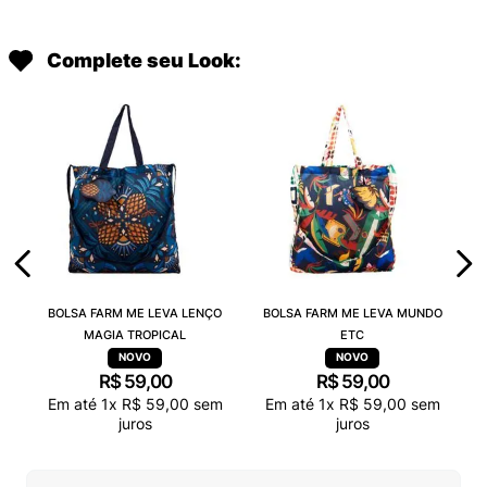
Complete seu Look:
BOLSA FARM ME LEVA LENÇO
BOLSA FARM ME LEVA MUNDO
MAGIA TROPICAL
ETC
R$
59
,
00
R$
59
,
00
Em até
1
x
R$
59
,
00
sem
Em até
1
x
R$
59
,
00
sem
juros
juros