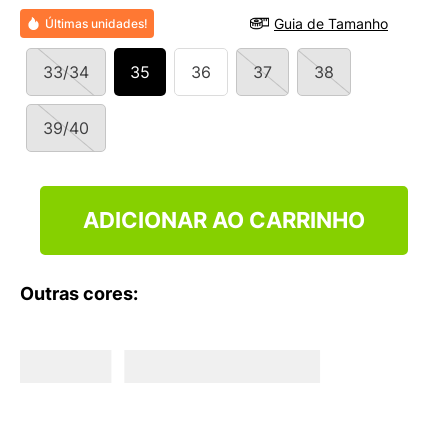
9
º
NEW 530
Guia de Tamanho
Últimas unidades!
10
º
VANS TÊNIS VANS ULTRARANGE
33/34
35
36
37
38
39/40
ADICIONAR AO CARRINHO
Outras cores: