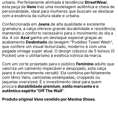
urbano. Perfeitamente alinhada à tendência
StreetWear
,
esta peça da
Vans
traz uma modelagem autêntica e cheia de
personalidade, ideal para mulheres que buscam se destacar
com a essência da cultura skate e urbana.
Confeccionada em
Jeans
de alta qualidade e excelente
gramatura, a calça oferece grande durabilidade e resistência,
mantendo o conforto necessário para o movimento do dia a
dia. A cor
Azul
ganha um destaque especial graças ao
acabamento
Desbotado
da lavagem "Puddles Towel Wash",
que confere um visual texturizado, moderno e com uma
pegada vintage super atual. O design clássico de 5 bolsos (5
Pocket) une o utilitarismo à estética icônica da marca.
Com um corte projetado para o público
Feminino
adulto que
valoriza um caimento impecável e despojado, esta calça
jeans é extremamente versátil. Ela combina perfeitamente
com tênis Vans, camisetas estampadas, croppeds ou
jaquetas oversized. É o investimento ideal para quem
procura
durabilidade premium, estilo marcante e o
autêntico espírito "Off The Wall"
.
Produto original Vans vendido por Menina Shoes.