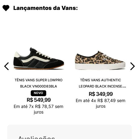
Lançamentos da Vans:
TÊNIS VANS SUPER LOWPRO
TÊNIS VANS AUTHENTIC
BLACK VN000D83BLA
LEOPARD BLACK INCENSE
VN000D6GGR4
R$
349
,
99
R$
549
,
99
Em até
4
x
R$
87
,
49
sem
juros
Em até
7
x
R$
78
,
57
sem
juros