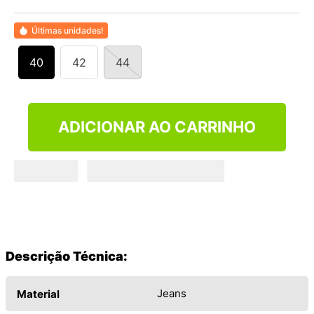
9
º
NEW 530
10
º
VANS TÊNIS VANS ULTRARANGE
Últimas unidades!
40
42
44
ADICIONAR AO CARRINHO
Descrição Técnica:
Jeans
Material