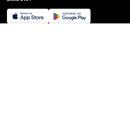
SEGURANÇA E CREDIBILIDADE
ADICIONAR AO CARRINHO
© Menina Shoes Comércio de Modas Eireli - EPP CNPJ:
11.785.555/0001-02 | IE: 387.208.543.115
Rua: General Epaminondas Teixeira Guimarães, 193 - Vila Gardiman -
Itu/SP - CEP 13309-410