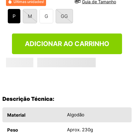
Guia de Tamanho
Últimas unidades!
9
º
NEW 530
10
º
VANS TÊNIS VANS ULTRARANGE
P
M
G
GG
ADICIONAR AO CARRINHO
Descrição Técnica:
Algodão
Material
Aprox. 230g
Peso