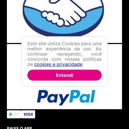
Este site utiliza Cookies para uma
melhor experiência de uso. Ao
continuar navegando, você
concorda com nossas políticas
de
cookies e privacidade
.
Entendi
BAIXE O APP