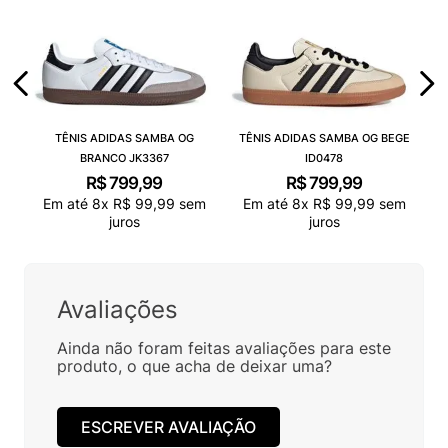
TÊNIS ADIDAS SAMBA OG
TÊNIS ADIDAS SAMBA OG BEGE
BRANCO JK3367
ID0478
R$
799
,
99
R$
799
,
99
Em até
8
x
R$
99
,
99
sem
Em até
8
x
R$
99
,
99
sem
juros
juros
Avaliações
Ainda não foram feitas avaliações para este
produto, o que acha de deixar uma?
ESCREVER AVALIAÇÃO