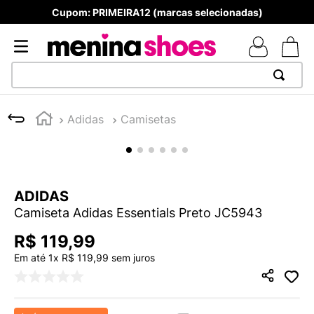
Cupom: PRIMEIRA12 (marcas selecionadas)
TERMOS MAIS BUSCADOS
Adidas
Camisetas
1
º
TÊNIS NEWS BALANCE 530
2
º
NEW 9060
3
º
MELISSAS MINI BABY
ADIDAS
4
º
TÊNIS VEJA WHITE
Camiseta Adidas Essentials Preto JC5943
5
º
ADIDAS
R$
119
,
99
6
º
SAMBA
Em até
1
x
R$
119
,
99
sem juros
7
º
MELISSA SLIDE
8
º
NEW BALANCE 204L