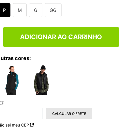
TRY
P
M
G
GG
ADICIONAR AO CARRINHO
utras cores:
EP
CALCULAR O FRETE
ão sei meu CEP