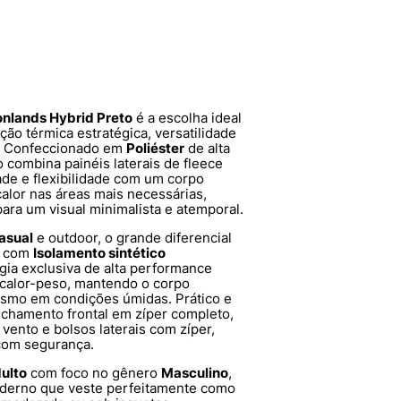
onlands Hybrid Preto
é a escolha ideal
o térmica estratégica, versatilidade
o. Confeccionado em
Poliéster
de alta
o combina painéis laterais de fleece
dade e flexibilidade com um corpo
calor nas áreas mais necessárias,
ara um visual minimalista e atemporal.
asual
e outdoor, o grande diferencial
o com
Isolamento sintético
ogia exclusiva de alta performance
 calor-peso, mantendo o corpo
esmo em condições úmidas. Prático e
fechamento frontal em zíper completo,
 vento e bolsos laterais com zíper,
 com segurança.
ulto
com foco no gênero
Masculino
,
oderno que veste perfeitamente como