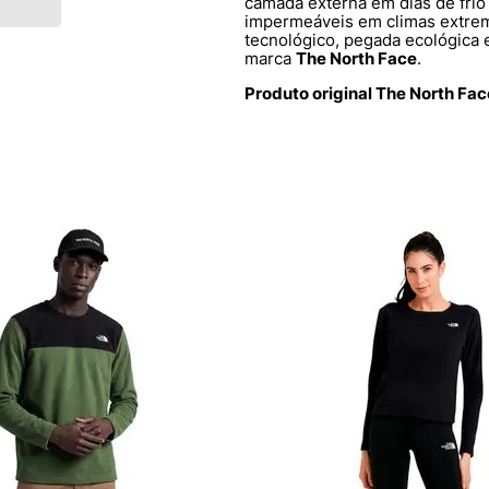
camada externa em dias de fri
impermeáveis em climas extremo
tecnológico, pegada ecológica e
marca
The North Face
.
Produto original The North Fa