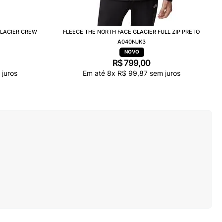
GLACIER CREW
FLEECE THE NORTH FACE GLACIER FULL ZIP PRETO
A040NJK3
R$
799
,
00
juros
Em até
8
x
R$
99
,
87
sem juros