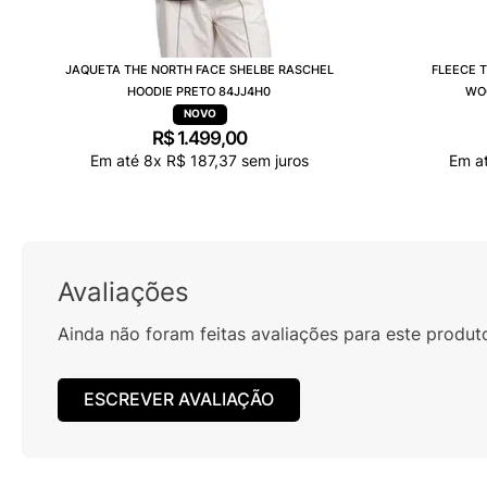
JAQUETA THE NORTH FACE SHELBE RASCHEL
FLEECE 
HOODIE PRETO 84JJ4H0
WO
R$
1
.
499
,
00
Em até
8
x
R$
187
,
37
sem juros
Em a
Avaliações
Ainda não foram feitas avaliações para este produt
ESCREVER AVALIAÇÃO