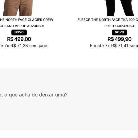
THE NORTH FACE GLACIER CREW
FLEECE THE NORTH FACE TKA 100 
ODLAND VERDE A023NBRI
PRETO A024NJK3
R$
499
,
00
R$
499
,
90
té
7
x
R$
71
,
28
sem juros
Em até
7
x
R$
71
,
41
sem 
o, o que acha de deixar uma?