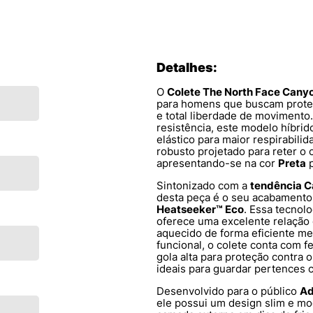
Detalhes:
O
Colete The North Face Cany
para homens que buscam proteçã
e total liberdade de moviment
resistência, este modelo híbrid
elástico para maior respirabili
robusto projetado para reter o 
apresentando-se na cor
Preta
p
Sintonizado com a
tendência C
desta peça é o seu acabament
Heatseeker™ Eco
. Essa tecnol
oferece uma excelente relação
aquecido de forma eficiente m
funcional, o colete conta com 
gola alta para proteção contra o
ideais para guardar pertences
Desenvolvido para o público
Ad
ele possui um design slim e m