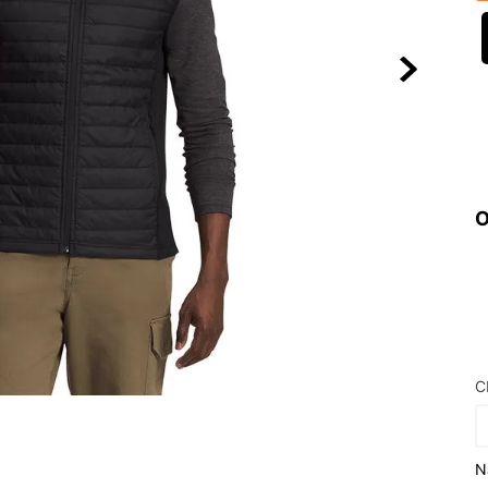
10
º
VEJA COUN
O
C
N