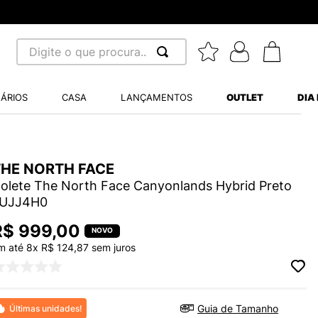
Digite o que procura...
 BUSCADOS
ÁRIOS
CASA
LANÇAMENTOS
OUTLET
DIA
S BALANCE 530
MINI BABY
A WHITE
THE NORTH FACE
olete The North Face Canyonlands Hybrid Preto
UJJ4H0
R$
999
,
00
m até
8
x
R$
124
,
87
sem juros
LIDE
S VANS ULTRARANGE
Guia de Tamanho
Últimas unidades!