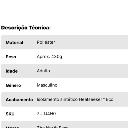
Descrição Técnica:
Poliéster
Material
Aprox. 430g
Peso
Adulto
Idade
Masculino
Gênero
Isolamento sintético Heatseeker™ Eco
Acabamento
7UJJ4H0
SKU
The North Face