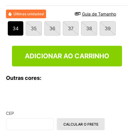
9
º
VEJA COUNTRY
10
º
NEW 530
Guia de Tamanho
Últimas unidades!
34
35
36
37
38
39
ADICIONAR AO CARRINHO
Outras cores:
CEP
CALCULAR O FRETE