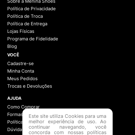
Sobre a Menina Shoes
Política de Privacidade
Política de Troca
Política de Entrega
Lojas Físicas
Programa de Fidelidade
Blog
VOCÊ
Cadastre-se
Minha Conta
Meus Pedidos
Trocas e Devoluções
AJUDA
Como Comprar
Formas de Pagamento
Este site utiliza Cookies para uma
melhor experiência de uso. Ao
Política de Troca
continuar navegando, você
Dúvidas Frequentes
concorda com nossas políticas