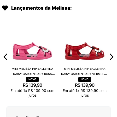
Lançamentos da Melissa:
MINI MELISSA HIP BALLERINA
MINI MELISSA HIP BALLERINA
DAISY GARDEN BABY ROSA
DAISY GARDEN BABY VERMELHO
PRETO 38115
PRETO 38115
R$
139
,
90
R$
139
,
90
Em até
1
x
R$
139
,
90
sem
Em até
1
x
R$
139
,
90
sem
juros
juros