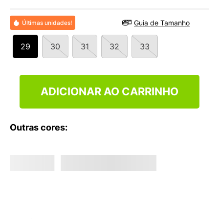
9
º
NEW 530
10
º
VEJA COUNTRY
Guia de Tamanho
Últimas unidades!
29
30
31
32
33
ADICIONAR AO CARRINHO
Outras cores: