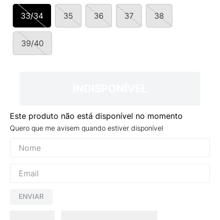
9
º
NEW 530
33/34
35
36
37
38
10
º
VANS TÊNIS VANS ULTRARANGE
39/40
INDISPONÍVEL
Este produto não está disponível no momento
Quero que me avisem quando estiver disponível
ENVIAR