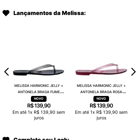
Lançamentos da Melissa:
MELISSA HARMONIC JELLY +
MELISSA HARMONIC JELLY +
ANTONELA BRAGA FUME
ANTONELA BRAGA ROSA
TRANSPARENTE 38263
TRANSPARENTE 38263
R$
139
,
90
R$
139
,
90
Em até
1
x
R$
139
,
90
sem
Em até
1
x
R$
139
,
90
sem
juros
juros
Complete seu Look: