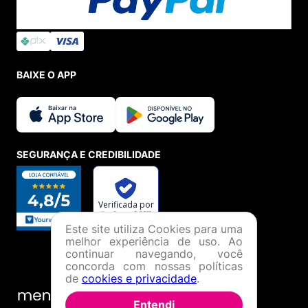
BAIXE O APP
SEGURANÇA E CREDIBILIDADE
Este site utiliza Cookies para uma
melhor experiência de uso. Ao
continuar navegando, você
concorda com nossas políticas
de
cookies e privacidade
.
Entendi