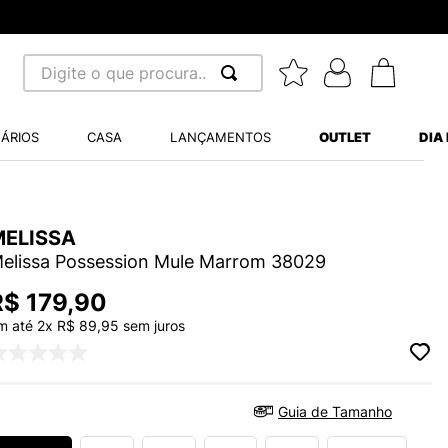
8x sem juros - Parcela mínima R$ 70,00
Digite o que procura...
 BUSCADOS
ÁRIOS
CASA
LANÇAMENTOS
OUTLET
DIA
S BALANCE 530
MINI BABY
MELISSA
A WHITE
elissa Possession Mule Marrom 38029
R$
179
,
90
m até
2
x
R$
89
,
95
sem juros
LIDE
S VANS ULTRARANGE
Guia de Tamanho
TRY