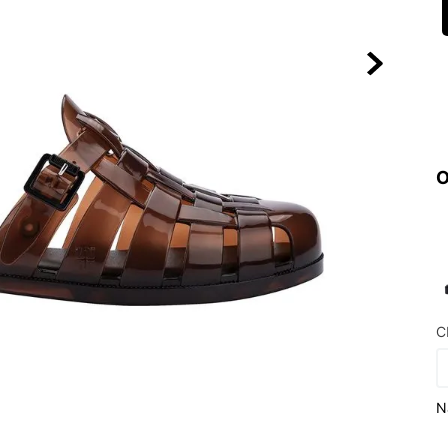
10
º
NEW 530
O
C
N