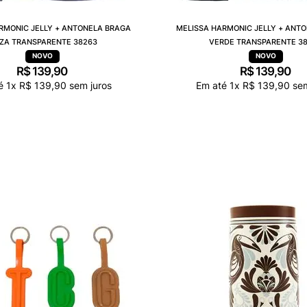
RMONIC JELLY + ANTONELA BRAGA
MELISSA HARMONIC JELLY + ANT
NZA TRANSPARENTE 38263
VERDE TRANSPARENTE 3
R$
139
,
90
R$
139
,
90
té
1
x
R$
139
,
90
sem juros
Em até
1
x
R$
139
,
90
sem