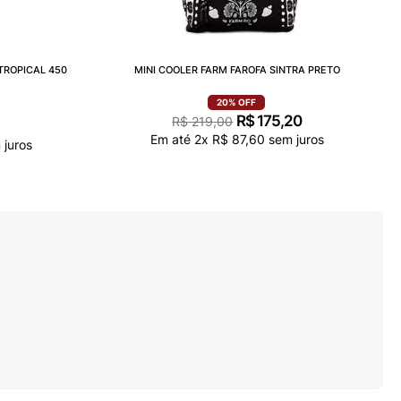
TROPICAL 450
MINI COOLER FARM FAROFA SINTRA PRETO
20%
OFF
R$
175
,
20
R$
219
,
00
Em até
2
x
R$
87
,
60
sem juros
juros