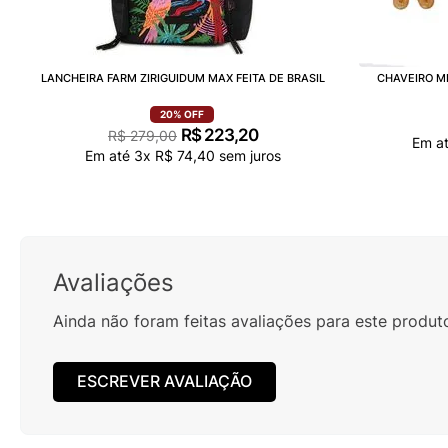
LANCHEIRA FARM ZIRIGUIDUM MAX FEITA DE BRASIL
CHAVEIRO M
20%
OFF
R$
223
,
20
R$
279
,
00
Em a
Em até
3
x
R$
74
,
40
sem juros
Avaliações
Ainda não foram feitas avaliações para este produt
ESCREVER AVALIAÇÃO