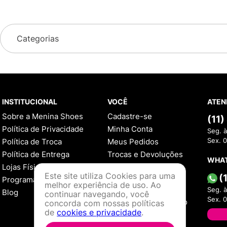
Categorias
INSTITUCIONAL
VOCÊ
ATEN
Sobre a Menina Shoes
Cadastre-se
(11
Política de Privacidade
Minha Conta
Seg. à
Política de Troca
Meus Pedidos
Sex. 
Política de Entrega
Trocas e Devoluções
WHA
Lojas Físicas
AJUDA
Este site utiliza Cookies para uma
(
Programa de Fidelidade
melhor experiência de uso. Ao
Como Comprar
Seg. à
Blog
continuar navegando, você
Sex. 
Formas de Pagamento
concorda com nossas políticas
de
cookies e privacidade
.
Política de Troca