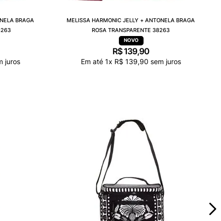
ONELA BRAGA
MELISSA HARMONIC JELLY + ANTONELA BRAGA
8263
ROSA TRANSPARENTE 38263
R$
139
,
90
 juros
Em até
1
x
R$
139
,
90
sem juros