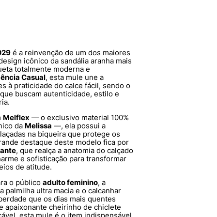
029
é a reinvenção de um dos maiores
design icônico da sandália aranha mais
ueta totalmente moderna e
ência Casual
, esta mule une a
s à praticidade do calce fácil, sendo o
que buscam autenticidade, estilo e
ia.
m
Melflex
— o exclusivo material 100%
ênico da
Melissa
—, ela possui a
relaçadas na biqueira que protege os
rande destaque deste modelo fica por
hante
, que realça a anatomia do calçado
harme e sofisticação para transformar
ios de atitude.
ra o público
adulto feminino
, a
palmilha ultra macia e o calcanhar
 liberdade que os dias mais quentes
e apaixonante cheirinho de chiclete
ável, esta mule é o item indispensável