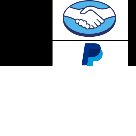
85.555/0001-02 | IE: 387.208.543.115
- Vila Gardiman - Itu/SP - CEP 13309-410