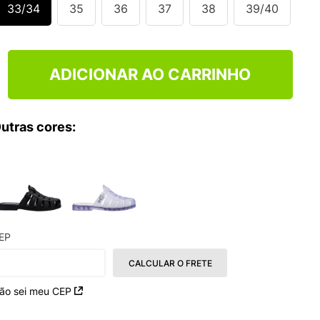
33/34
35
36
37
38
39/40
ADICIONAR AO CARRINHO
utras cores:
EP
CALCULAR O FRETE
ão sei meu CEP