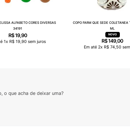
ELISSA ALFABETO CORES DIVERSAS
COPO FARM QUE SEDE COLETANEA 
34191
ML
R$
19
,
90
R$
149
,
00
té
1
x
R$
19
,
90
sem juros
Em até
2
x
R$
74
,
50
sem 
o, o que acha de deixar uma?