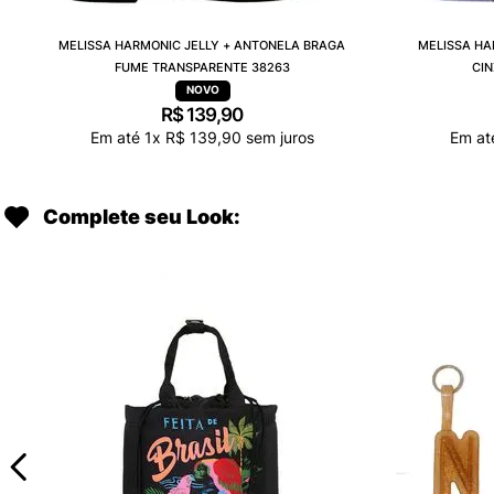
MELISSA HARMONIC JELLY + ANTONELA BRAGA
MELISSA HA
FUME TRANSPARENTE 38263
CI
R$
139
,
90
Em até
1
x
R$
139
,
90
sem juros
Em a
Complete seu Look: