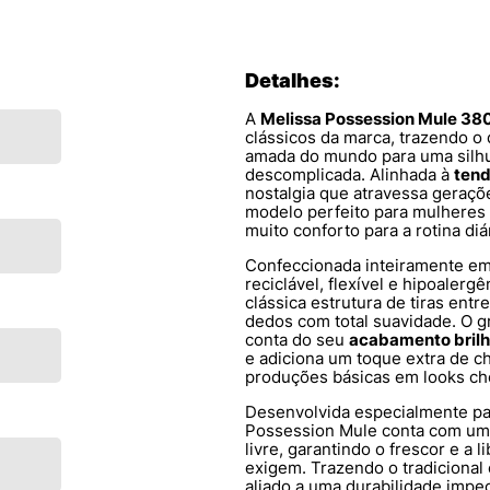
Detalhes:
A
Melissa Possession Mule 38
clássicos da marca, trazendo o 
amada do mundo para uma silh
descomplicada. Alinhada à
tend
nostalgia que atravessa geraçõe
modelo perfeito para mulheres 
muito conforto para a rotina diár
Confeccionada inteiramente e
reciclável, flexível e hipoalerg
clássica estrutura de tiras ent
dedos com total suavidade. O g
conta do seu
acabamento bril
e adiciona um toque extra de c
produções básicas em looks che
Desenvolvida especialmente pa
Possession Mule conta com uma 
livre, garantindo o frescor e a
exigem. Trazendo o tradicional 
aliado a uma durabilidade impec