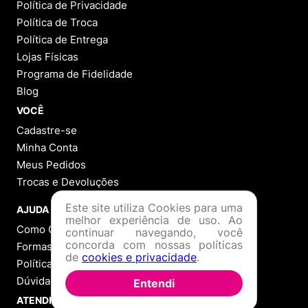
Perguntas
&
Respostas
Tem alguma dúvida sobre este produto?
Pergunte ao lojista e a outros compradores!
FAZER PERGUNTA
Este produto ainda não possui Perguntas e
Respostas.
1 - 0
de
0
Este site utiliza Cookies para uma
melhor experiência de uso. Ao
continuar navegando, você
concorda com nossas políticas
de
cookies e privacidade
.
Categorias
Entendi