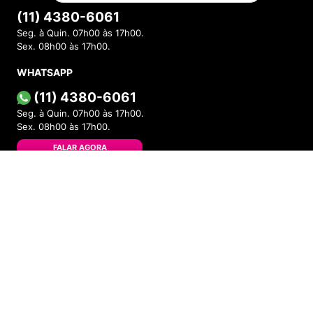
INSTITUCIONAL
Sobre a Menina Shoes
Política de Privacidade
Política de Troca
Política de Entrega
Lojas Físicas
Programa de Fidelidade
INDISPONÍVEL
Blog
VOCÊ
Cadastre-se
Minha Conta
Meus Pedidos
Trocas e Devoluções
AJUDA