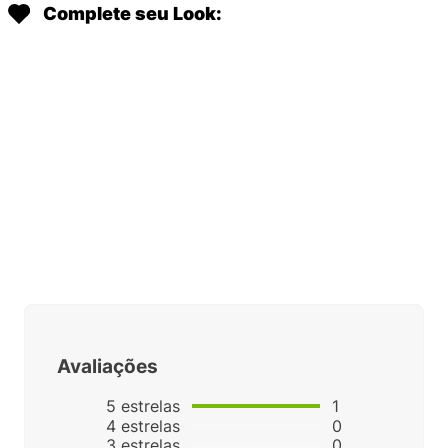
Em até
1
x
R$
139
,
90
sem
Em até
1
x
R$
139
,
90
sem
juros
juros
Complete seu Look:
CHAVEIRO MELISSA ALFABETO
CORES DIVERSAS 34191
LANCHEIRA FARM ZIRIGUIDUM
R$
19
,
90
MAX FEITA DE BRASIL
Em até
1
x
R$
19
,
90
sem
juros
20%
OFF
R$
223
,
20
R$
279
,
00
Em até
3
x
R$
74
,
40
sem
juros