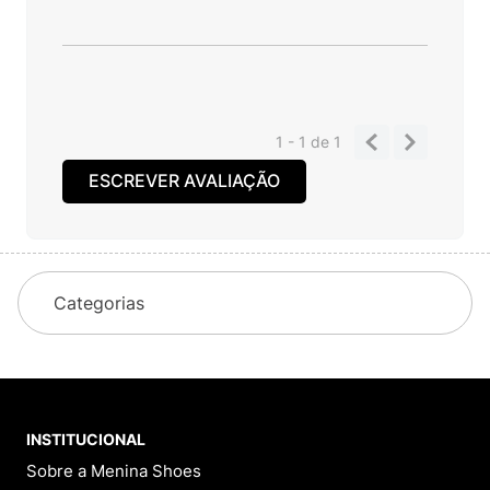
Por
Karina L.
De
SERRA - ES
Enviado há
1 ano
sandalia linda e confortavel
Você recomenda esse produto?
Sim
1 - 1
de
1
ESCREVER AVALIAÇÃO