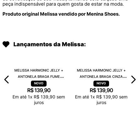
peça indispensável para quem gosta de estar na moda.
Produto original Melissa vendido por Menina Shoes.
Lançamentos da Melissa:
MELISSA HARMONIC JELLY +
MELISSA HARMONIC JELLY +
ANTONELA BRAGA FUME
ANTONELA BRAGA CINZA
TRANSPARENTE 38263
TRANSPARENTE 38263
R$
139
,
90
R$
139
,
90