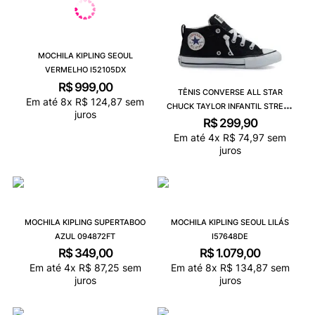
MOCHILA KIPLING SEOUL
VERMELHO I52105DX
R$
999
,
00
TÊNIS CONVERSE ALL STAR
Em até
8
x
R$
124
,
87
sem
CHUCK TAYLOR INFANTIL STREET
juros
PRETO CK12340001
R$
299
,
90
Em até
4
x
R$
74
,
97
sem
juros
MOCHILA KIPLING SUPERTABOO
MOCHILA KIPLING SEOUL LILÁS
AZUL 094872FT
I57648DE
R$
349
,
00
R$
1
.
079
,
00
Em até
4
x
R$
87
,
25
sem
Em até
8
x
R$
134
,
87
sem
juros
juros