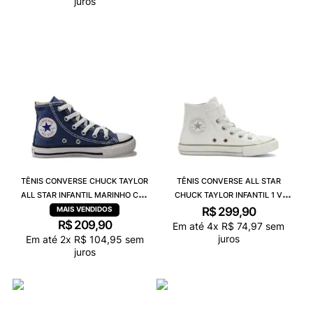
juros
TÊNIS CONVERSE CHUCK TAYLOR
TÊNIS CONVERSE ALL STAR
ALL STAR INFANTIL MARINHO CRU
CHUCK TAYLOR INFANTIL 1 V
PRETO CK00040003
AMÊNDOA CK12940001
R$
299
,
90
R$
209
,
90
Em até
4
x
R$
74
,
97
sem
juros
Em até
2
x
R$
104
,
95
sem
juros