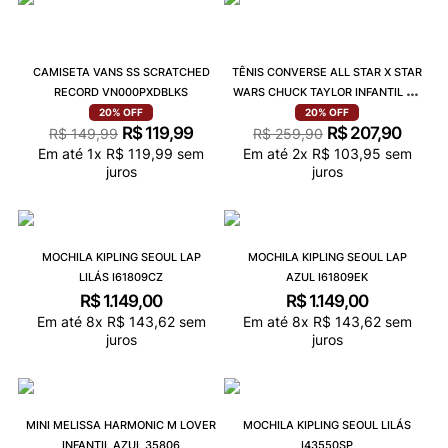
CAMISETA VANS SS SCRATCHED
TÊNIS CONVERSE ALL STAR X STAR
RECORD VN000PXDBLKS
WARS CHUCK TAYLOR INFANTIL 2V
AMÊNDOA PRETO BRANCO
20%
OFF
20%
OFF
R$
119
,
99
R$
207
,
90
CK14020001
R$
149
,
99
R$
259
,
90
Em até
1
x
R$
119
,
99
sem
Em até
2
x
R$
103
,
95
sem
juros
juros
MOCHILA KIPLING SEOUL LAP
MOCHILA KIPLING SEOUL LAP
LILÁS I61809CZ
AZUL I61809EK
R$
1
.
149
,
00
R$
1
.
149
,
00
Em até
8
x
R$
143
,
62
sem
Em até
8
x
R$
143
,
62
sem
juros
juros
MINI MELISSA HARMONIC M LOVER
MOCHILA KIPLING SEOUL LILÁS
INFANTIL AZUL 35806
I43550SP