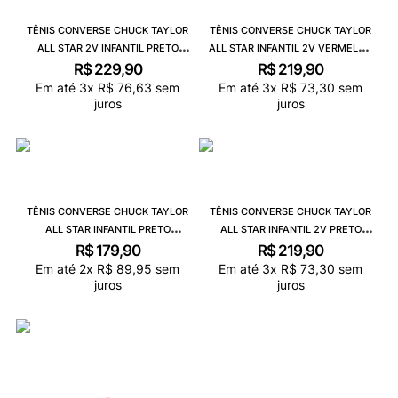
TÊNIS CONVERSE CHUCK TAYLOR
TÊNIS CONVERSE CHUCK TAYLOR
ALL STAR 2V INFANTIL PRETO
ALL STAR INFANTIL 2V VERMELHO
VERMELHO CK04180003
CRU PRETO CK10410004
R$
229
,
90
R$
219
,
90
Em até
3
x
R$
76
,
63
sem
Em até
3
x
R$
73
,
30
sem
juros
juros
TÊNIS CONVERSE CHUCK TAYLOR
TÊNIS CONVERSE CHUCK TAYLOR
ALL STAR INFANTIL PRETO
ALL STAR INFANTIL 2V PRETO
CK00010007
VERMELHO CK10410007
R$
179
,
90
R$
219
,
90
Em até
2
x
R$
89
,
95
sem
Em até
3
x
R$
73
,
30
sem
juros
juros