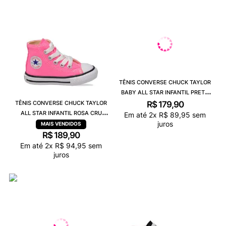
9
º
VANS TÊNIS VANS ULTRARANGE
10
º
NEW BALANCE 204L
TÊNIS CONVERSE CHUCK TAYLOR
BABY ALL STAR INFANTIL PRETO
CRU PRETO CK00010002
R$
179
,
90
TÊNIS CONVERSE CHUCK TAYLOR
ALL STAR INFANTIL ROSA CRU
Em até
2
x
R$
89
,
95
sem
juros
PRETO CK00030006
R$
189
,
90
Em até
2
x
R$
94
,
95
sem
juros