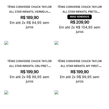
TÊNIS CONVERSE CHUCK TAYLOR
TÊNIS CONVERSE CHUCK TAYLOR
ALL STAR INFANTIL VERMELHO
ALL STAR INFANTIL PRETO
CRU CK00030004
CK00040002
R$
189
,
90
R$
209
,
90
Em até
2
x
R$
94
,
95
sem
juros
Em até
2
x
R$
104
,
95
sem
juros
TÊNIS CONVERSE CHUCK TAYLOR
TÊNIS CONVERSE CHUCK TAYLOR
ALL STAR INFANTIL CRU PRETO
ALL STAR INFANTIL MY FIRST
CK00020002
PRETO BRANCO BRANCO
R$
199
,
90
R$
199
,
90
CK04400001
Em até
2
x
R$
99
,
95
sem
Em até
2
x
R$
99
,
95
sem
juros
juros