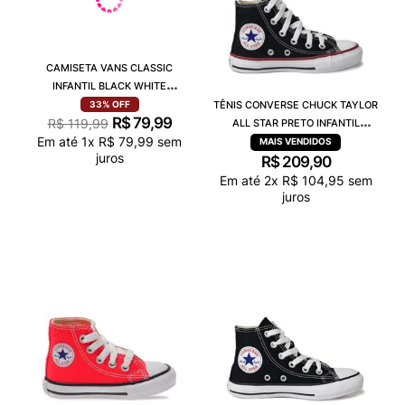
CAMISETA VANS CLASSIC
INFANTIL BLACK WHITE
VN0A4A5XY28
TÊNIS CONVERSE CHUCK TAYLOR
33%
OFF
R$
79
,
99
R$
119
,
99
ALL STAR PRETO INFANTIL
Em até
1
x
R$
79
,
99
sem
VERMELHO CK00040007
juros
R$
209
,
90
Em até
2
x
R$
104
,
95
sem
juros