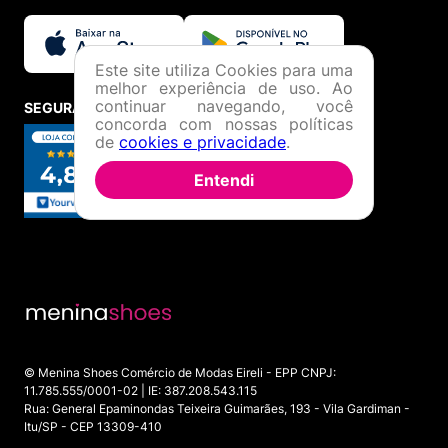
Este site utiliza Cookies para uma
melhor experiência de uso. Ao
continuar navegando, você
SEGURANÇA E CREDIBILIDADE
concorda com nossas políticas
de
cookies e privacidade
.
Entendi
© Menina Shoes Comércio de Modas Eireli - EPP CNPJ:
11.785.555/0001-02 | IE: 387.208.543.115
Rua: General Epaminondas Teixeira Guimarães, 193 - Vila Gardiman -
Itu/SP - CEP 13309-410