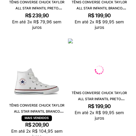
TÊNIS CONVERSE CHUCK TAYLOR
TÊNIS CONVERSE CHUCK TAYLOR
ALL STAR INFANTIL PRETO
ALL STAR INFANTIL BRANCO
VERMELHO BRANCO CK04200003
MARINHO CK00020001
R$
239
,
90
R$
199
,
90
Em até
3
x
R$
79
,
96
sem
Em até
2
x
R$
99
,
95
sem
juros
juros
TÊNIS CONVERSE CHUCK TAYLOR
ALL STAR INFANTIL PRETO
VERMELHO CK00020007
R$
199
,
90
TÊNIS CONVERSE CHUCK TAYLOR
ALL STAR INFANTIL BRANCO
Em até
2
x
R$
99
,
95
sem
juros
MARINHO CK00040001
R$
209
,
90
Em até
2
x
R$
104
,
95
sem