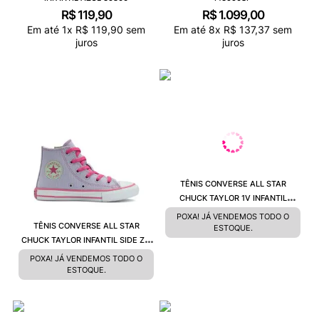
R$
119
,
90
R$
1
.
099
,
00
Em até
1
x
R$
119
,
90
sem
Em até
8
x
R$
137
,
37
sem
juros
juros
TÊNIS CONVERSE ALL STAR
CHUCK TAYLOR 1V INFANTIL
FRUTAS SILVESTRES AMENDOA
POXA! JÁ VENDEMOS TODO O
TÊNIS CONVERSE ALL STAR
PRETO CK12410002
ESTOQUE.
CHUCK TAYLOR INFANTIL SIDE ZIP
LILÁS CK12500001
POXA! JÁ VENDEMOS TODO O
ESTOQUE.