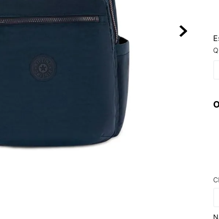
10
º
NEW 530
E
Q
O
C
N