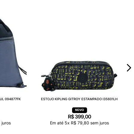
UL 094877FK
ESTOJO KIPLING GITROY ESTAMPADO I35601LH
R$
399
,
00
juros
Em até
5
x
R$
79
,
80
sem juros