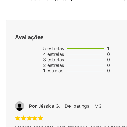
Avaliações
5
estrelas
1
4
estrelas
0
3
estrelas
0
2
estrelas
0
1
estrelas
0
Por
Jéssica G.
De
Ipatinga - MG