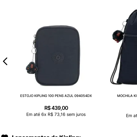
ESTOJO KIPLING 100 PENS AZUL 094054DX
MOCHILA K
R$
439
,
00
Em até
6
x
R$
73
,
16
sem juros
Em a