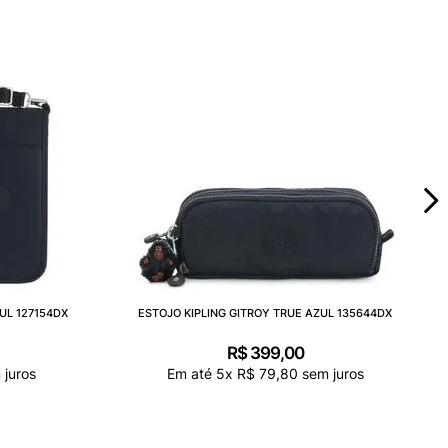
UL 127154DX
ESTOJO KIPLING GITROY TRUE AZUL 135644DX
R$
399
,
00
juros
Em até
5
x
R$
79
,
80
sem juros