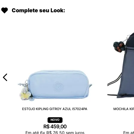
Complete seu Look:
ESTOJO KIPLING GITROY AZUL I57024PA
MOCHILA KI
R$
459
,
00
Em até
6
x
R$
76
,
50
sem juros
Em a