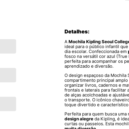
Detalhes:
A
Mochila Kipling Seoul Colle
ideal para o público infantil qu
dia escolar. Confeccionada em
fosco na versátil cor azul (True
perfeita para acompanhar os p
aprendizado e diversão.
O design espaçoso da Mochila 
compartimento principal amplo 
organizar livros, cadernos e ma
frontais e laterais para facilit
de alças acolchoadas e ajustá
o transporte. O icônico chavei
toque divertido e característico
Perfeita para quem busca uma
design alegre
da Kipling, é ide
curtas ou passeios. Esta moch
muita diversão
.