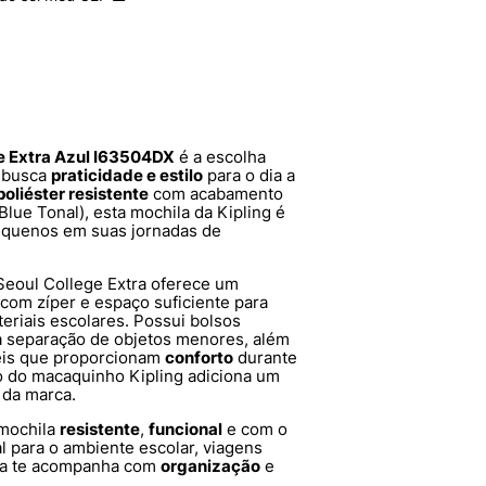
ge Extra Azul I63504DX
é a escolha
e busca
praticidade e estilo
para o dia a
poliéster resistente
com acabamento
 Blue Tonal), esta mochila da Kipling é
equenos em suas jornadas de
Seoul College Extra oferece um
com zíper e espaço suficiente para
teriais escolares. Possui bolsos
ar a separação de objetos menores, além
veis que proporcionam
conforto
durante
ro do macaquinho Kipling adiciona um
 da marca.
 mochila
resistente
,
funcional
e com o
al para o ambiente escolar, viagens
ila te acompanha com
organização
e