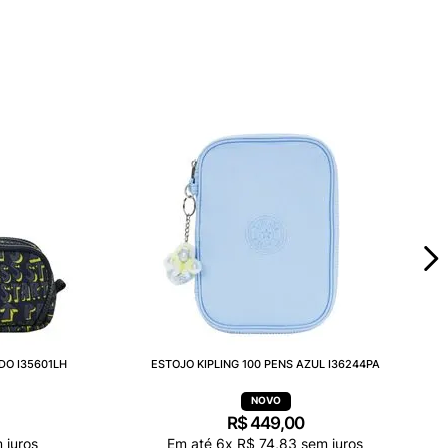
DO I35601LH
ESTOJO KIPLING 100 PENS AZUL I36244PA
R$
449
,
00
 juros
Em até
6
x
R$
74
,
83
sem juros