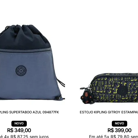
PLING SUPERTABOO AZUL 094877FK
ESTOJO KIPLING GITROY ESTAMPA
R$
349
,
00
R$
399
,
00
té
4
x
R$
87
,
25
sem juros
Em até
5
x
R$
79
,
80
sem