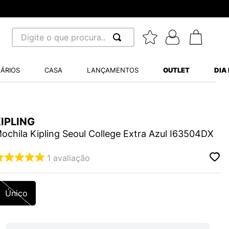
Digite o que procura...
 BUSCADOS
ÁRIOS
CASA
LANÇAMENTOS
OUTLET
DIA
S BALANCE 530
MINI BABY
IPLING
A WHITE
ochila Kipling Seoul College Extra Azul I63504DX
1
avaliação
LIDE
Único
S VANS ULTRARANGE
TRY