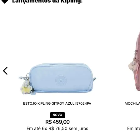
Lançamentos da Kipling:
ESTOJO KIPLING GITROY AZUL I57024PA
MOCHILA
R$
459
,
00
Em até
6
x
R$
76
,
50
sem juros
Em at