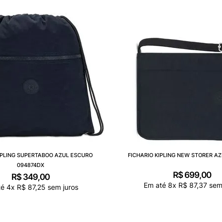
IPLING SUPERTABOO AZUL ESCURO
FICHARIO KIPLING NEW STORER AZ
094874DX
R$
699
,
00
R$
349
,
00
Em até
8
x
R$
87
,
37
sem 
té
4
x
R$
87
,
25
sem juros