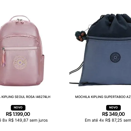
 KIPLING SEOUL ROSA I46274LH
MOCHILA KIPLING SUPERTABOO AZ
R$
1
.
199
,
00
R$
349
,
00
é
8
x
R$
149
,
87
sem juros
Em até
4
x
R$
87
,
25
sem 